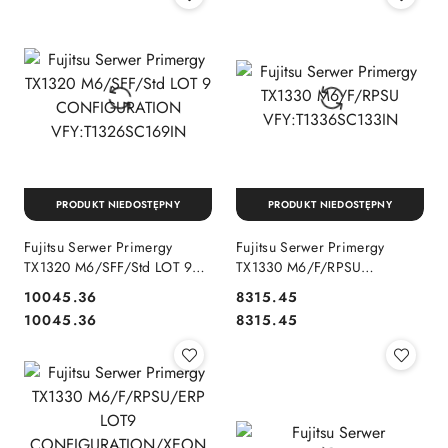
PRODUKT NIEDOSTĘPNY
PRODUKT NIEDOSTĘPNY
Fujitsu Serwer Primergy
Fujitsu Serwer Primergy
TX1320 M6/SFF/Std LOT 9
TX1330 M6/F/RPSU
CONFIGURATION
VFY:T1336SC133IN
10045.36
8315.45
VFY:T1326SC169IN
Cena:
Cena:
Cena:
Cena:
10045.36
8315.45