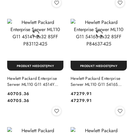
PRODUKT NIEDOSTĘPNY
PRODUKT NIEDOSTĘPNY
Hewlett Packard Enterprise
Hewlett Packard Enterprise
Serwer ML110 G11 4514Y
Serwer ML110 G11 5416S
2x32 8SFF P83112-425
2x32 8SFF P84637-425
40705.36
47279.91
Cena:
Cena:
Cena:
Cena:
40705.36
47279.91