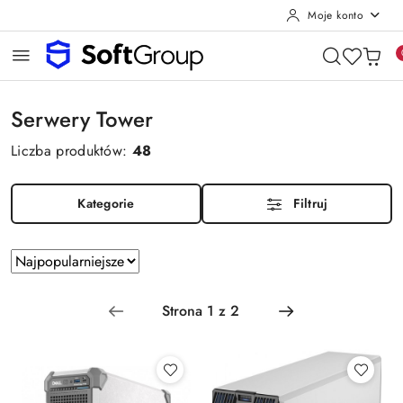
Moje konto
Przejdź do treści głównej
Przejdź do wyszukiwarki
Przejdź do moje konto
Przejdź do menu głównego
Przejdź do stopki
Serwery Tower
Liczba produktów:
48
Kategorie
Filtruj
Zastosowano
Sortuj
sortowanie:
według
Najpopularniejsze.