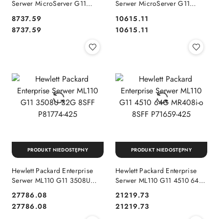
Serwer MicroServer G11
Serwer MicroServer G11
G7400 16G NHP P68819-421
G7400 NHP P74439-425
8737.59
10615.11
Cena:
Cena:
Cena:
Cena:
8737.59
10615.11
PRODUKT NIEDOSTĘPNY
PRODUKT NIEDOSTĘPNY
Hewlett Packard Enterprise
Hewlett Packard Enterprise
Serwer ML110 G11 3508U
Serwer ML110 G11 4510 64G
32G 8SFF P81774-425
MR408i-o 8SFF P71659-425
27786.08
21219.73
Cena:
Cena:
Cena:
Cena:
27786.08
21219.73