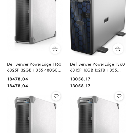
Dell Serwer PowerEdge T160
Dell Serwer PowerEdge T360
6325P 32GB H355 480GB
6315P 16GB 1x2TB H355
3Y NBD
iDEn 1x700W 3Y
18478.04
13058.17
Cena:
Cena:
Cena:
Cena:
18478.04
13058.17