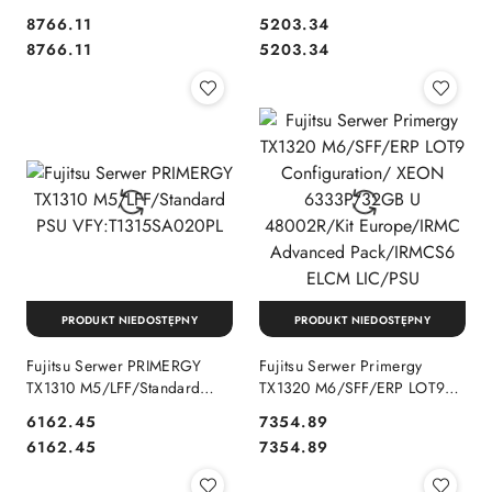
CONF./ VFY:T1315SY043IN
PSU VFY:T1315SA010PL
8766.11
5203.34
Cena:
Cena:
Cena:
Cena:
8766.11
5203.34
PRODUKT NIEDOSTĘPNY
PRODUKT NIEDOSTĘPNY
Fujitsu Serwer PRIMERGY
Fujitsu Serwer Primergy
TX1310 M5/LFF/Standard
TX1320 M6/SFF/ERP LOT9
PSU VFY:T1315SA020PL
Configuration/ XEON
6162.45
7354.89
6333P/32GB U 48002R/Kit
Cena:
Cena:
Cena:
Cena:
6162.45
7354.89
Europe/IRMC Advanced
Pack/IRMCS6 ELCM LIC/PSU