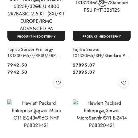
PRODUKT NIEDOSTĘPNY
PRODUKT NIEDOSTĘPNY
Fujitsu Serwer Primergy
Fujitsu Serwer
TX1330 M6/F/RPSU/ERP
TX1320M6/SFF/Standard PSU
LOT9
PYT1326T2S
7942.50
27895.07
CONFIGURATION/XEON
Cena:
Cena:
Cena:
Cena:
7942.50
27895.07
6325P/32GB U 4800
2R/BASIC 2.5 KIT (8X)/KIT
EUROPE/IRMC ADVANCED
PA