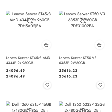
Lenovo Serwer ST45v3 AMD
Lenovo Serwer ST50 V3
4344P 2x 960GB
6353P 2x960GB
7DH5A02JEA
7DF31002EA
24096.49
25616.23
Cena:
Cena:
Cena:
Cena:
24096.49
25616.23