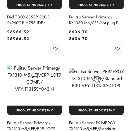
PRODUKT NIEDOSTĘPNY
PRODUKT NIEDOSTĘPNY
Dell T360 6353P 32GB
Fujitsu Serwer Primergy
2x960GB H755 iDEn
RX1330 M6/SFF/hot-plug PSU
2x700W 3Y
Rack for 2,5 HD, hot plug
26966.52
8606.70
PSU VFY:R1336SC133IN
Cena:
Cena:
Cena:
Cena:
26966.52
8606.70
PRODUKT NIEDOSTĘPNY
PRODUKT NIEDOSTĘPNY
Fujitsu Serwer Primergy
Fujitsu Serwer PRIMERGY
TX1310 M5/LFF/ERP LOT9
TX1310 M5/LFF/Standard