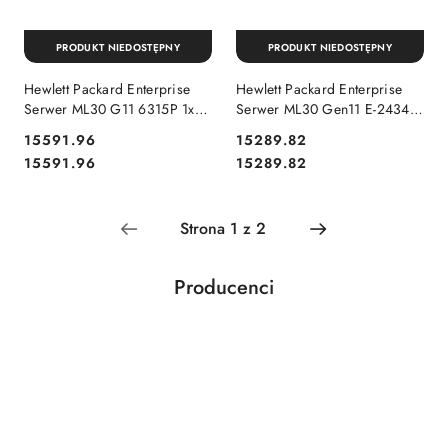
PRODUKT NIEDOSTĘPNY
PRODUKT NIEDOSTĘPNY
Hewlett Packard Enterprise
Hewlett Packard Enterprise
Serwer ML30 G11 6315P 1x32
Serwer ML30 Gen11 E-2434
NHP HDD P87461-425
16G HP P65397-421
15591.96
15289.82
Cena:
Cena:
Cena:
Cena:
15591.96
15289.82
Producenci
Pomiń karuzelę producentów
Acar