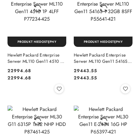
PRODUKT NIEDOSTĘPNY
PRODUKT NIEDOSTĘPNY
Hewlett Packard Enterprise
Hewlett Packard Enterprise
Serwer ML110 Gen11 4510 1P
Serwer ML110 Gen11 5416S 1
4LFF P77234-425
32GB 8SFF P55641-421
22994.68
29443.55
Cena:
Cena:
Cena:
Cena:
22994.68
29443.55