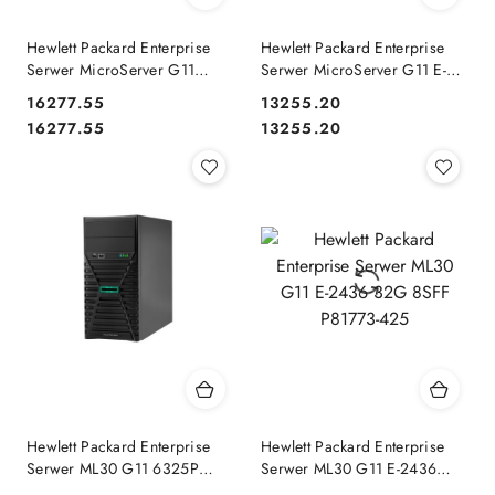
Hewlett Packard Enterprise
Hewlett Packard Enterprise
Serwer MicroServer G11
Serwer MicroServer G11 E-
6325P NHP HDD P87455-
2434 NHP P75207-425
16277.55
13255.20
425
Cena:
Cena:
Cena:
Cena:
16277.55
13255.20
Hewlett Packard Enterprise
Hewlett Packard Enterprise
Serwer ML30 G11 6325P
Serwer ML30 G11 E-2436
1x32 8SFF SSD P87464-425
32G 8SFF P81773-425