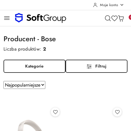
Moje konto
Przejdź do treści głównej
Przejdź do wyszukiwarki
Przejdź do moje konto
Przejdź do menu głównego
Przejdź do stopki
Producent - Bose
Liczba produktów:
2
Kategorie
Filtruj
Zastosowano
Sortuj
sortowanie:
według
Najpopularniejsze.