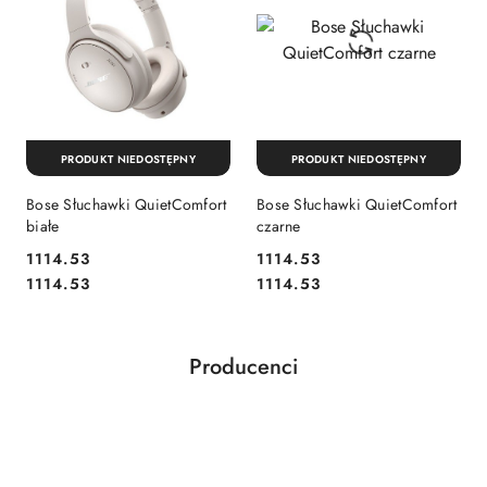
PRODUKT NIEDOSTĘPNY
PRODUKT NIEDOSTĘPNY
Bose Słuchawki QuietComfort
Bose Słuchawki QuietComfort
białe
czarne
1114.53
1114.53
Cena:
Cena:
Cena:
Cena:
1114.53
1114.53
Producenci
Pomiń karuzelę producentów