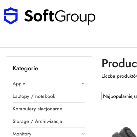
Przejdź do treści głównej
Przejdź do wyszukiwarki
Przejdź do moje konto
Przejdź do menu głównego
Przejdź do stopki
Produc
Kategorie
Liczba produkt
Apple
Zastosowano
Sortuj
Laptopy / notebooki
sortowanie:
według
Komputery stacjonarne
Najpopularniejsz
Storage / Archiwizacja
Monitory