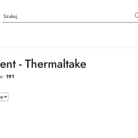
ent - Thermaltake
ów:
191
e.