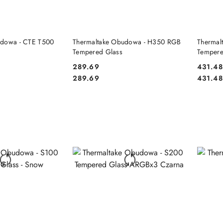
 KOSZYKA
DO KOSZYKA
udowa - CTE T500
Thermaltake Obudowa - H350 RGB
Thermal
Tempered Glass
Temper
Snow
289.69
431.48
Cena:
Cena:
Cena:
Cena:
289.69
431.48