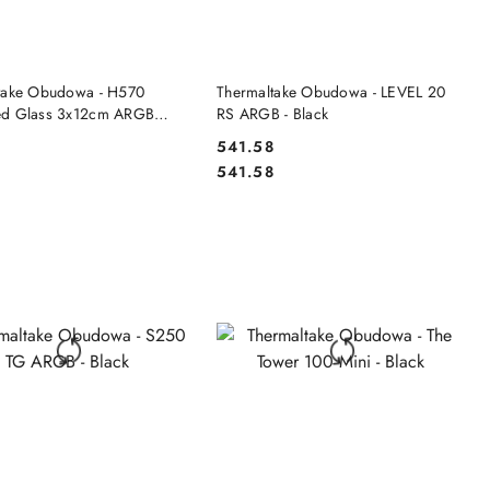
DO KOSZYKA
DO KOSZYKA
take Obudowa - H570
Thermaltake Obudowa - LEVEL 20
ed Glass 3x12cm ARGB
RS ARGB - Black
541.58
Cena:
Cena:
541.58