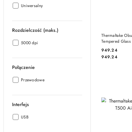
Profil:
Uniwersalny
Rozdzielczość (maks.)
DO
Thermaltake Ob
Tempered Glass 
Rozdzielczość
5000 dpi
(maks.):
949.24
Cena:
Cena:
949.24
Połączenie
Połączenie:
Przewodowe
Interfejs
Interfejs:
USB