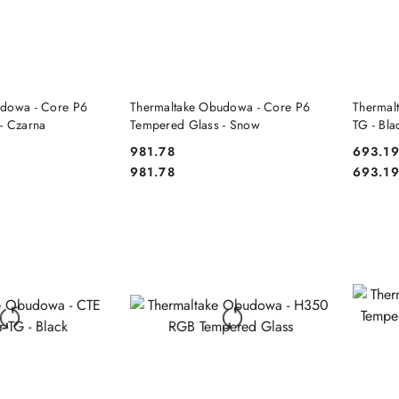
 KOSZYKA
DO KOSZYKA
udowa - Core P6
Thermaltake Obudowa - Core P6
Thermal
- Czarna
Tempered Glass - Snow
TG - Bla
981.78
693.1
Cena:
Cena:
Cena:
Cena:
981.78
693.1