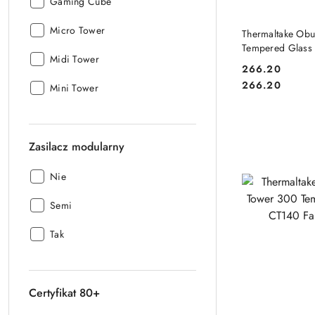
Typ
Gaming Cube
obudowy:
DO
Typ
Micro Tower
Thermaltake Ob
obudowy:
Tempered Glass
Typ
Midi Tower
266.20
obudowy:
Cena:
Cena:
266.20
Typ
Mini Tower
obudowy:
Zasilacz modularny
Zasilacz
Nie
modularny:
Zasilacz
Semi
modularny:
Zasilacz
Tak
modularny:
Certyfikat 80+