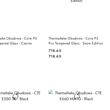
DO KOSZYKA
DO KOSZYKA
take Obudowa - Core P3
Thermaltake Obudowa - Core P3
pered Glass - Czarna
Pro Tempered Glass - Snow Edition
9
718.65
Cena:
Cena:
9
718.65