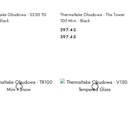
DO KOSZYKA
DO KOSZYKA
take Obudowa - S250 TG
Thermaltake Obudowa - The Tower
Black
100 Mini - Black
3
397.45
Cena:
Cena:
3
397.45