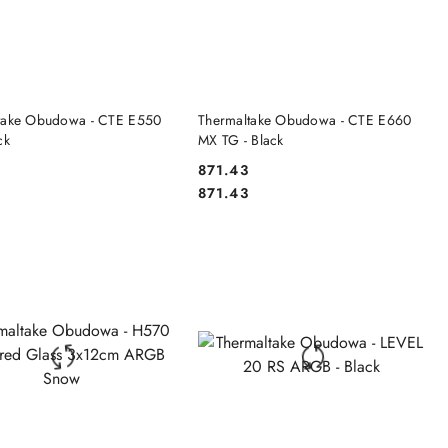
DO KOSZYKA
DO KOSZYKA
take Obudowa - CTE E550
Thermaltake Obudowa - CTE E660
ck
MX TG - Black
9
871.43
Cena:
Cena:
9
871.43