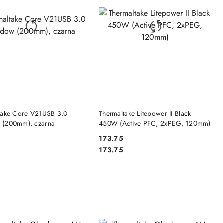
DO KOSZYKA
DO KOSZYKA
take Core V21USB 3.0
Thermaltake Litepower II Black
(200mm), czarna
450W (Active PFC, 2xPEG, 120mm)
5
173.75
Cena:
Cena:
5
173.75