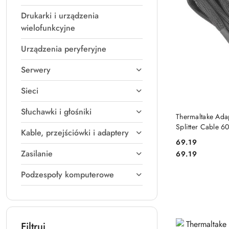
Drukarki i urządzenia
wielofunkcyjne
Urządzenia peryferyjne
Serwery
Sieci
Słuchawki i głośniki
DO
Thermaltake Adap
Splitter Cable 
Kable, przejściówki i adaptery
12+4Pin)
69.19
Cena:
Zasilanie
Cena:
69.19
Podzespoły komputerowe
Filtruj