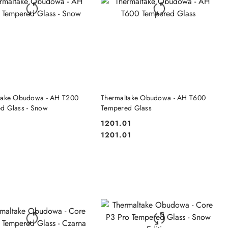
DO KOSZYKA
DO KOSZYKA
take Obudowa - AH T200
Thermaltake Obudowa - AH T600
d Glass - Snow
Tempered Glass
1201.01
Cena:
Cena:
1201.01