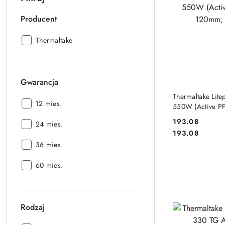
Producent
Producent:
Thermaltake
Gwarancja
DO
Thermaltake Lite
Gwarancja:
12 mies.
550W (Active P
Single Rail)
193.08
Gwarancja:
24 mies.
Cena:
Cena:
193.08
Gwarancja:
36 mies.
Gwarancja:
60 mies.
Rodzaj