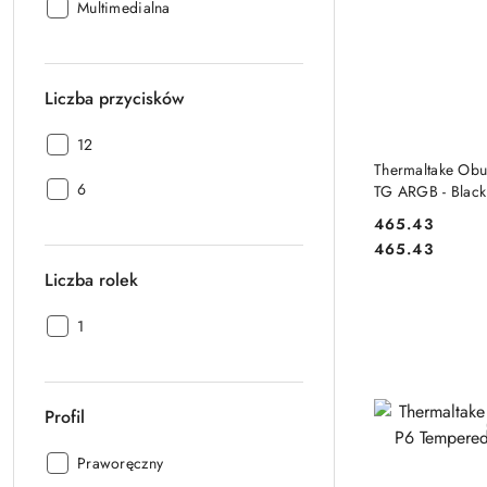
Rodzaj:
Multimedialna
Liczba przycisków
Liczba
12
DO
przycisków:
Thermaltake Ob
Liczba
6
TG ARGB - Black
przycisków:
465.43
Cena:
Cena:
465.43
Liczba rolek
Liczba
1
rolek:
Profil
Profil:
Praworęczny