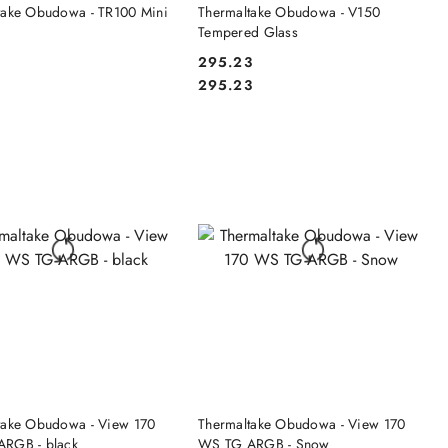
DO KOSZYKA
DO KOSZYKA
take Obudowa - TR100 Mini
Thermaltake Obudowa - V150
Tempered Glass
295.23
Cena:
Cena:
295.23
DO KOSZYKA
DO KOSZYKA
take Obudowa - View 170
Thermaltake Obudowa - View 170
RGB - black
WS TG ARGB - Snow