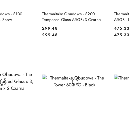
 KOSZYKA
DO KOSZYKA
udowa - S100
Thermaltake Obudowa - S200
Thermal
 - Snow
Tempered Glass ARGBx3 Czarna
ARGB - 
299.48
475.3
Cena:
Cena:
Cena:
Cena:
299.48
475.3