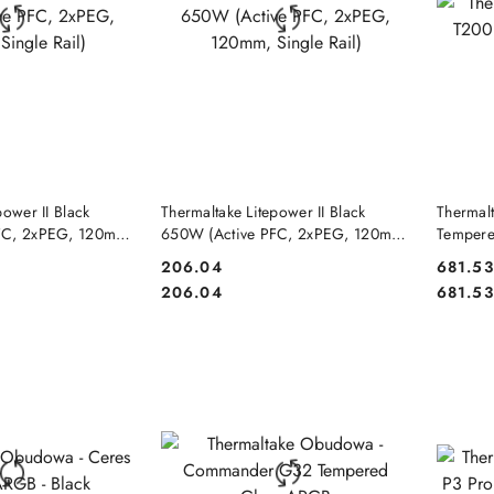
 KOSZYKA
DO KOSZYKA
power II Black
Thermaltake Litepower II Black
Thermal
FC, 2xPEG, 120mm,
650W (Active PFC, 2xPEG, 120mm,
Tempere
Single Rail)
206.04
681.53
Cena:
Cena:
Cena:
Cena:
206.04
681.53