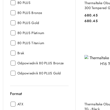
DO
Certyfikat
80 PLUS
Thermaltake Obu
80+:
300 Tempered G
Certyfikat
Fan x 2 Czarna
80 PLUS Bronze
680.45
80+:
Cena:
Cena:
680.45
Certyfikat
80 PLUS Gold
80+:
Certyfikat
80 PLUS Platinum
80+:
Certyfikat
80 PLUS Titanium
80+:
Certyfikat
Brak
80+:
Certyfikat
Odpowiednik 80 PLUS Bronze
80+:
Certyfikat
Odpowiednik 80 PLUS Gold
80+:
Format
DO
Format:
Thermaltake Obu
ATX
TG - Black