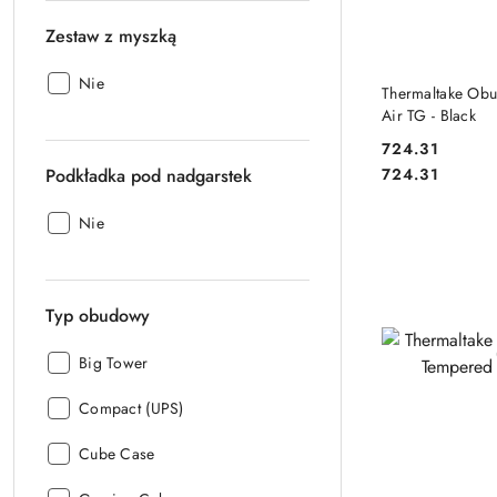
Zestaw z myszką
Zestaw
Nie
DO
Thermaltake Ob
z
Air TG - Black
myszką:
724.31
Cena:
Cena:
Podkładka pod nadgarstek
724.31
Podkładka
Nie
pod
nadgarstek:
Typ obudowy
Typ
Big Tower
obudowy:
Typ
Compact (UPS)
obudowy:
Typ
Cube Case
obudowy: