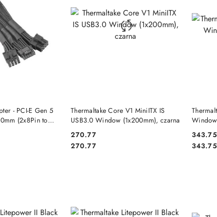
 KOSZYKA
DO KOSZYKA
ter - PCI-E Gen 5
Thermaltake Core V1 MiniITX IS
Thermal
600mm (2x8Pin to
USB3.0 Window (1x200mm), czarna
Window 
270.77
343.7
Cena:
Cena:
Cena:
Cena:
270.77
343.7