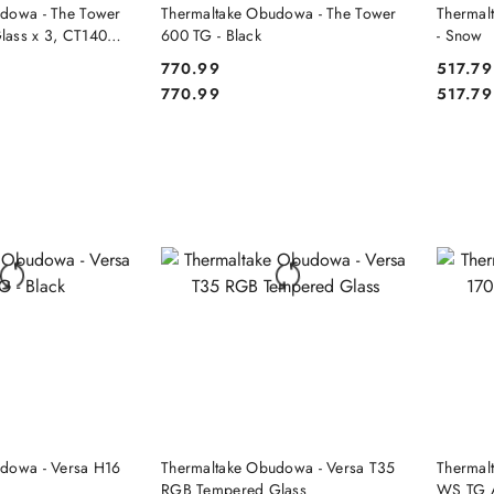
 KOSZYKA
DO KOSZYKA
dowa - The Tower
Thermaltake Obudowa - The Tower
Thermal
lass x 3, CT140
600 TG - Black
- Snow
770.99
517.79
Cena:
Cena:
Cena:
Cena:
770.99
517.79
 KOSZYKA
DO KOSZYKA
dowa - Versa H16
Thermaltake Obudowa - Versa T35
Thermal
RGB Tempered Glass
WS TG A