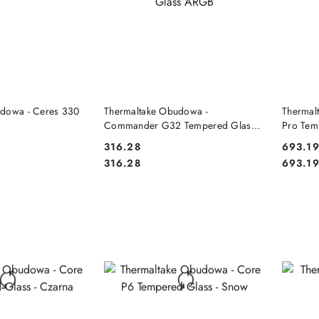
 KOSZYKA
DO KOSZYKA
udowa - Ceres 330
Thermaltake Obudowa -
Thermal
Commander G32 Tempered Glass
Pro Tem
ARGB
316.28
693.1
Cena:
Cena:
Cena:
Cena:
316.28
693.1