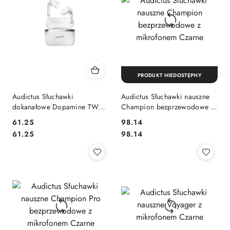
PRODUKT NIEDOSTĘPNY
Audictus Słuchawki
Audictus Słuchawki nauszne
dokanałowe Dopamine TWS
Champion bezprzewodowe z
ANC bezprzewodowe z
mikrofonem Czarne
61.25
98.14
mikrofonem z uchwytem białe
Cena:
Cena:
Cena:
Cena:
61.25
98.14