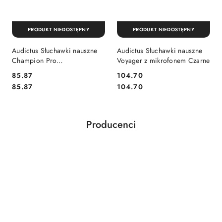
PRODUKT NIEDOSTĘPNY
PRODUKT NIEDOSTĘPNY
Audictus Słuchawki nauszne
Audictus Słuchawki nauszne
Champion Pro
Voyager z mikrofonem Czarne
bezprzewodowe z
85.87
104.70
mikrofonem Czarne
Cena:
Cena:
Cena:
Cena:
85.87
104.70
Producenci
Pomiń karuzelę producentów
Acar