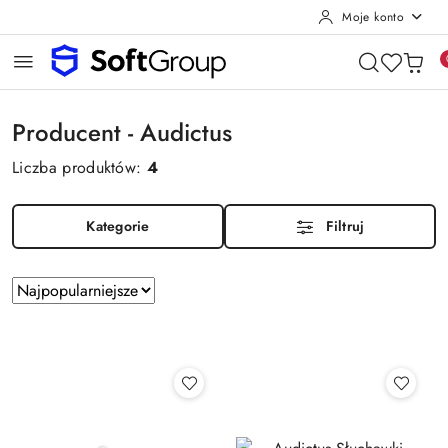
Moje konto
Przejdź do treści głównej
Przejdź do wyszukiwarki
Przejdź do moje konto
Przejdź do menu głównego
Przejdź do stopki
Producent - Audictus
Liczba produktów:
4
Kategorie
Filtruj
Zastosowano
Sortuj
sortowanie:
według
Najpopularniejsze.