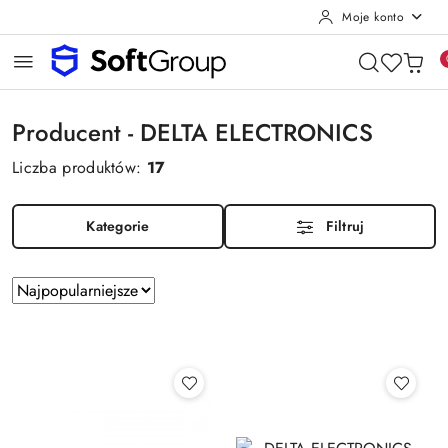
Moje konto
Przejdź do treści głównej
Przejdź do wyszukiwarki
Przejdź do moje konto
Przejdź do menu głównego
Przejdź do stopki
Producent - DELTA ELECTRONICS
Liczba produktów:
17
Kategorie
Filtruj
Zastosowano
Sortuj
sortowanie:
według
Najpopularniejsze.