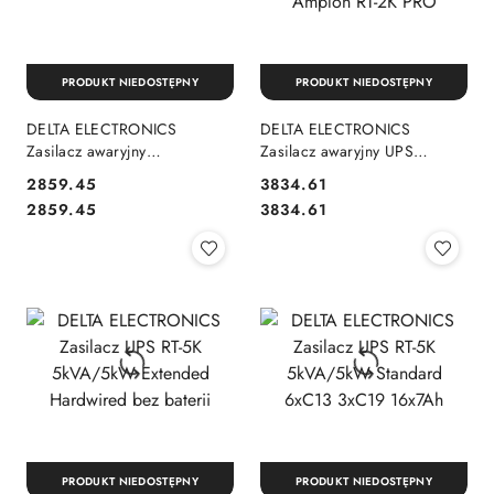
PRODUKT NIEDOSTĘPNY
PRODUKT NIEDOSTĘPNY
DELTA ELECTRONICS
DELTA ELECTRONICS
Zasilacz awaryjny
Zasilacz awaryjny UPS
UPA302N2NX0B035
UPS202R2RT1B035 Amplon
2859.45
3834.61
RT-2K PRO
Cena:
Cena:
Cena:
Cena:
2859.45
3834.61
PRODUKT NIEDOSTĘPNY
PRODUKT NIEDOSTĘPNY