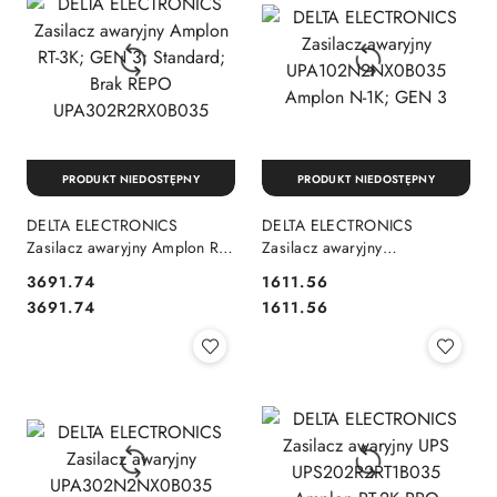
PRODUKT NIEDOSTĘPNY
PRODUKT NIEDOSTĘPNY
DELTA ELECTRONICS
DELTA ELECTRONICS
Zasilacz awaryjny Amplon RT-
Zasilacz awaryjny
3K; GEN 3; Standard; Brak
UPA102N2NX0B035 Amplon
3691.74
1611.56
REPO UPA302R2RX0B035
N-1K; GEN 3
Cena:
Cena:
Cena:
Cena:
3691.74
1611.56