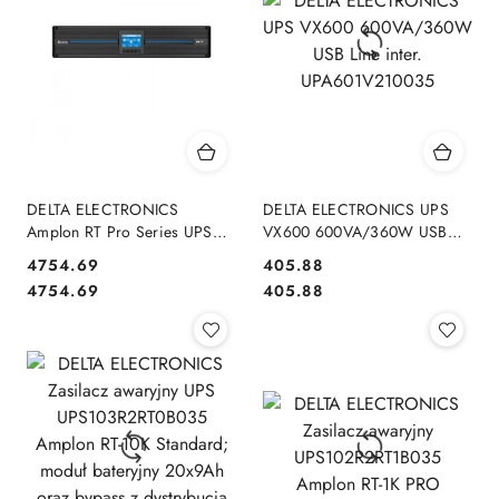
DELTA ELECTRONICS
DELTA ELECTRONICS UPS
Amplon RT Pro Series UPS
VX600 600VA/360W USB
Jednofazowy, 230 Vac
Line inter. UPA601V210035
4754.69
405.88
UPS302R2RT1B035 RT-3K Pro
Cena:
Cena:
Cena:
Cena:
4754.69
405.88
3000VA/3000W