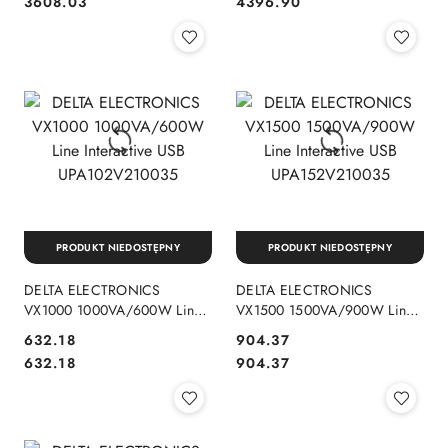
Cena:
Cena:
Cena:
Cena:
3608.03
4396.90
PRODUKT NIEDOSTĘPNY
PRODUKT NIEDOSTĘPNY
DELTA ELECTRONICS
DELTA ELECTRONICS
VX1000 1000VA/600W Line
VX1500 1500VA/900W Line
Interactive USB
Interactive USB
632.18
904.37
UPA102V210035
UPA152V210035
Cena:
Cena:
Cena:
Cena:
632.18
904.37