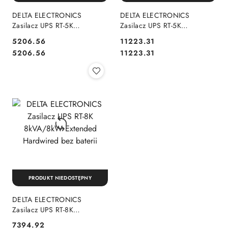
DELTA ELECTRONICS
DELTA ELECTRONICS
Zasilacz UPS RT-5K
Zasilacz UPS RT-5K
5kVA/5kW Extended
5kVA/5kW Standard 6xC13
5206.56
11223.31
Hardwired bez baterii
3xC19 16x7Ah
Cena:
Cena:
Cena:
Cena:
5206.56
11223.31
PRODUKT NIEDOSTĘPNY
DELTA ELECTRONICS
Zasilacz UPS RT-8K
8kVA/8kW Extended
7394.92