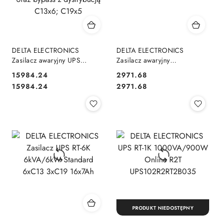
DELTA ELECTRONICS
DELTA ELECTRONICS
Zasilacz awaryjny UPS
Zasilacz awaryjny
UPS103R2RT0B035 Amplon
UPS102R2RT1B035 Amplon
15984.24
2971.68
RT-10K Standard; moduł
RT-1K PRO
Cena:
Cena:
Cena:
Cena:
15984.24
2971.68
bateryjny 20x9Ah oraz bypass
z dystrybucją C13x6; C19x5
PRODUKT NIEDOSTĘPNY