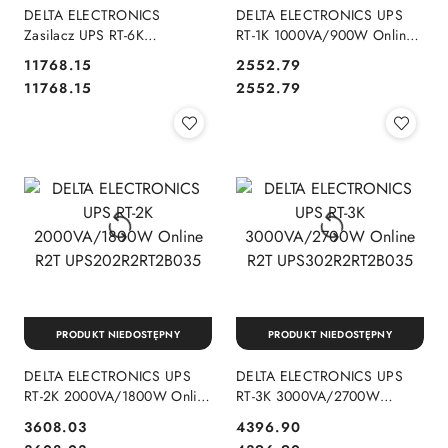
DELTA ELECTRONICS
DELTA ELECTRONICS UPS
Zasilacz UPS RT-6K
RT-1K 1000VA/900W Online
6kVA/6kW Standard 6xC13
R2T UPS102R2RT2B035
11768.15
2552.79
3xC19 16x7Ah
Cena:
Cena:
Cena:
Cena:
11768.15
2552.79
PRODUKT NIEDOSTĘPNY
PRODUKT NIEDOSTĘPNY
DELTA ELECTRONICS UPS
DELTA ELECTRONICS UPS
RT-2K 2000VA/1800W Online
RT-3K 3000VA/2700W
R2T UPS202R2RT2B035
Online R2T
3608.03
4396.90
UPS302R2RT2B035