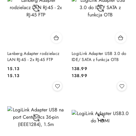
Lanberg Adapter rodzielacz
LogiLink Adapter USB 3.0 do
LAN RJ-45 - 2x RJ-45 FTP
IDE/ SATA z funkcja OTB
15.13
138.99
Cena:
Cena:
Cena:
Cena:
15.13
138.99