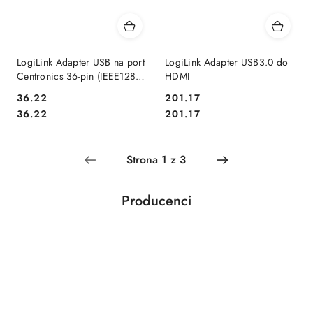
LogiLink Adapter USB na port
LogiLink Adapter USB3.0 do
Centronics 36-pin (IEEE1284),
HDMI
1.5m
36.22
201.17
Cena:
Cena:
Cena:
Cena:
36.22
201.17
Producenci
Pomiń karuzelę producentów
Acar