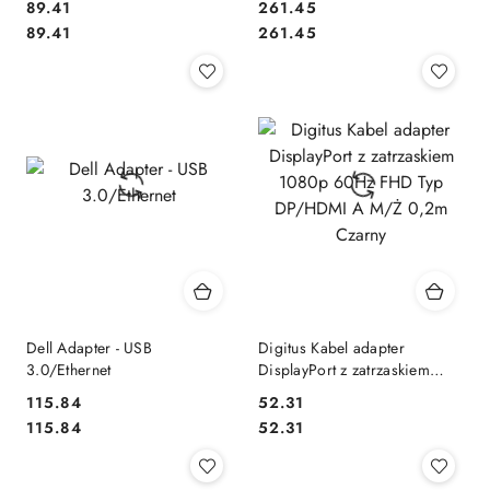
89.41
261.45
Cena:
Cena:
Cena:
Cena:
89.41
261.45
Dell Adapter - USB
Digitus Kabel adapter
3.0/Ethernet
DisplayPort z zatrzaskiem
1080p 60Hz FHD Typ
115.84
52.31
DP/HDMI A M/Ż 0,2m Czarny
Cena:
Cena:
Cena:
Cena:
115.84
52.31