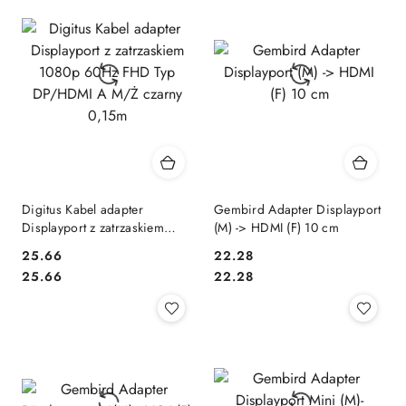
Digitus Kabel adapter
Gembird Adapter Displayport
Displayport z zatrzaskiem
(M) -> HDMI (F) 10 cm
1080p 60Hz FHD Typ
25.66
22.28
DP/HDMI A M/Ż czarny
Cena:
Cena:
Cena:
Cena:
25.66
22.28
0,15m