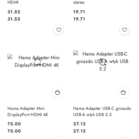
HDMI
stereo
31.52
19.71
Cena:
Cena:
Cena:
Cena:
31.52
19.71
Hama Adapter Mini
Hama Adapter USB-C gniazdo
DisplayPort HDMI 4K
USB-A wtyk USB 3.2
75.00
27.12
Cena:
Cena:
Cena:
Cena:
75.00
27.12