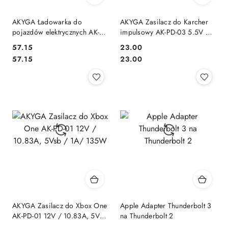
AKYGA Ładowarka do
AKYGA Zasilacz do Karcher
pojazdów elektrycznych AK-
impulsowy AK-PD-03 5.5V /
EV-08 29.4V / 2A 60W bez
600mA 3.3W wtyczka
57.15
23.00
końcówki 1m
Karcher
Cena:
Cena:
Cena:
Cena:
57.15
23.00
AKYGA Zasilacz do Xbox One
Apple Adapter Thunderbolt 3
AK-PD-01 12V / 10.83A, 5Vsb
na Thunderbolt 2
/ 1A/ 135W