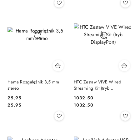
Hama Rozgałęźnik 3,5 mm
HTC Zestaw VIVE Wired
stereo
Streaming Kit (tryb
DisplayPort)
25.95
1032.50
Cena:
Cena:
Cena:
Cena:
25.95
1032.50