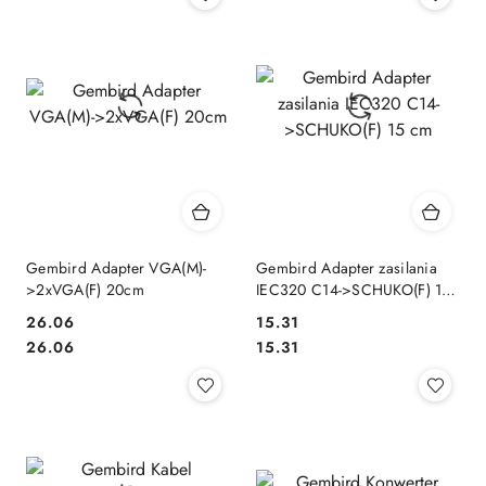
Gembird Adapter VGA(M)-
Gembird Adapter zasilania
>2xVGA(F) 20cm
IEC320 C14->SCHUKO(F) 15
cm
26.06
15.31
Cena:
Cena:
Cena:
Cena:
26.06
15.31