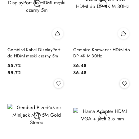
Gembird Kabel DisplayPort
Gembird Konwerter HDMI do
do HDMI męski czarny 5m
DP 4K M 30Hz
55.72
86.48
Cena:
Cena:
Cena:
Cena:
55.72
86.48