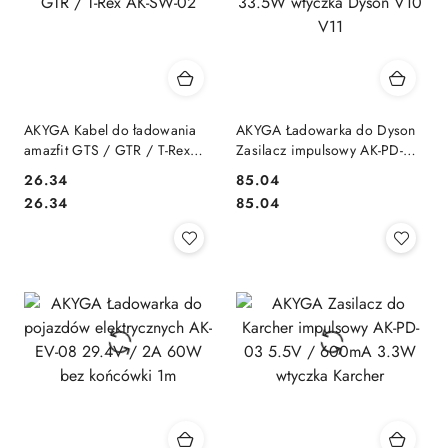
AKYGA Kabel do ładowania
AKYGA Ładowarka do Dyson
amazfit GTS / GTR / T-Rex
Zasilacz impulsowy AK-PD-07
AK-SW-02
30.45V / 1.1A 33.5W wtyczka
26.34
85.04
Dyson V10 V11
Cena:
Cena:
Cena:
Cena:
26.34
85.04