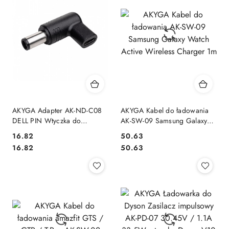
AKYGA Adapter AK-ND-C08
AKYGA Kabel do ładowania
DELL PIN Wtyczka do
AK-SW-09 Samsung Galaxy
zasilacza uniwersalnego USB-
Watch Active Wireless
16.82
50.63
C / 7.4 X 5.0 MM + pin DELL
Charger 1m
Cena:
Cena:
Cena:
Cena:
16.82
50.63