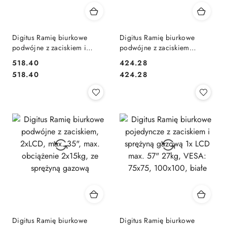
Digitus Ramię biurkowe
Digitus Ramię biurkowe
podwójne z zaciskiem i
podwójne z zaciskiem
sprężyną mechaniczną 2x
regulowane 2xLCD max. 32"
518.40
424.28
LCD max. 35" obciążenie
max. 2x 9kg uchylno-
Cena:
Cena:
Cena:
Cena:
518.40
424.28
2x10kg, VESA: 75x75,
obrotowe czarny
100x100, białe
Digitus Ramię biurkowe
Digitus Ramię biurkowe