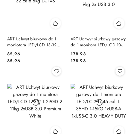
ART Uchwyt biurkowy do 1
ART Uchwyt biurkowy gazowy
moniotora LED/LCD 13-32
do 1 monitora LED/LCD 10-
cale 8kg L-01XS
32" L-17GD 9kg 2x USB 3.0
85.96
178.93
Cena:
Cena:
Cena:
Cena:
85.96
178.93