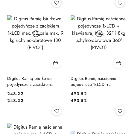
Digitus Ramię biurkowe
Digitus Ramię naścienne
pojedyńcze z zaciskiem
pojedyncze 1xLCD +
1xLCD max. 32 cale max. 9 kg
klawiatura, max. 32" i 8kg
243.22
493.52
uchylno-obrotowe 180
uchylno-obrotowe 360°
Cena:
Cena:
Cena:
Cena:
243.22
493.52
(PIVOT)
(PIVOT)