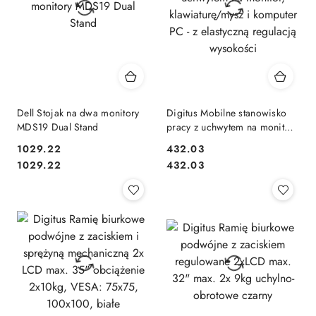
Dell Stojak na dwa monitory
Digitus Mobilne stanowisko
MDS19 Dual Stand
pracy z uchwytem na monitor,
klawiaturę/mysz i komputer
1029.22
432.03
PC - z elastyczną regulacją
Cena:
Cena:
Cena:
Cena:
1029.22
432.03
wysokości