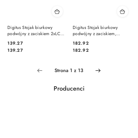
Digitus Stojak biurkowy
Digitus Stojak biurkowy
podwójny z zaciskiem 2xLCD
podwójny z zaciskiem,
max. 32" max. Obciążenie 2x
2xLCD, max. 27", max.
139.27
182.92
8kg uchylno-obrotowy czarny
obciążenie 8kg,uchylno-
Cena:
Cena:
Cena:
Cena:
139.27
182.92
obrotowy 360°
Producenci
Pomiń karuzelę producentów
Acar