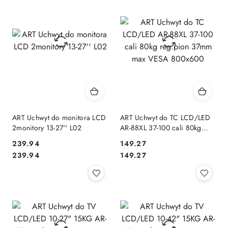
ART Uchwyt do monitora LCD
ART Uchwyt do TC LCD/LED
2monitory 13-27'' L02
AR-88XL 37-100 cali 80kg
reg.pion 37mm max VESA
239.94
149.27
800x600
Cena:
Cena:
Cena:
Cena:
239.94
149.27