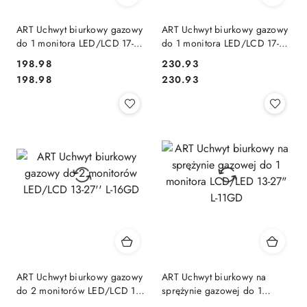
ART Uchwyt biurkowy gazowy
ART Uchwyt biurkowy gazowy
do 1 monitora LED/LCD 17-
do 1 monitora LED/LCD 17-45
35" L-29GD 2-11kg 2xUSB
cali L-35HD 1-15KG 1xUSB-A
198.98
230.93
3.0 Premium White
1xUSB-C 3.0 HEAVY DUTY
Cena:
Cena:
Cena:
Cena:
198.98
230.93
ART Uchwyt biurkowy gazowy
ART Uchwyt biurkowy na
do 2 monitorów LED/LCD 13-
sprężynie gazowej do 1
27'' L-16GD
monitora LCD/LED 13-27" L-