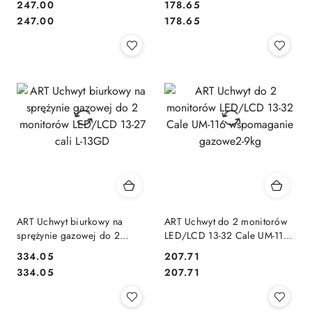
247.00
178.65
11GD
Cena:
Cena:
Cena:
Cena:
247.00
178.65
ART Uchwyt biurkowy na
ART Uchwyt do 2 monitorów
sprężynie gazowej do 2
LED/LCD 13-32 Cale UM-116
monitorów LED/LCD 13-27
wspomaganie gazowe2-9kg
334.05
207.71
cali L-13GD
Cena:
Cena:
Cena:
Cena:
334.05
207.71