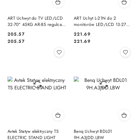
ART Uchwyt do TV LED/LCD
ART Uchyt L-21N do 2
32-70" 45KG AR-85 regulca
monitorów LED/LCD 13-27
pion/poziom Narożny
cali
205.57
221.69
622mm
Cena:
Cena:
Cena:
Cena:
205.57
221.69
Avtek Statyw elektryczny TS
Benq Uchwyt BDL01
ELECTRIC STAND LIGHT
9H.A3JDD.LBW