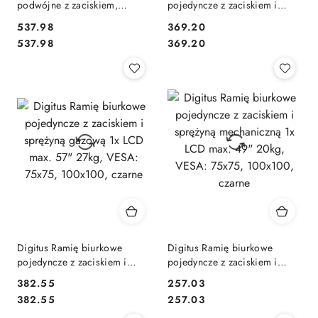
podwójne z zaciskiem,
pojedyncze z zaciskiem i
2xLCD, max. 35", max.
sprężyną gazową 1x LCD max.
537.98
369.20
obciążenie 2x15kg, ze
57" 27kg, VESA: 75x75,
Cena:
Cena:
Cena:
Cena:
537.98
369.20
sprężyną gazową
100x100, białe
Digitus Ramię biurkowe
Digitus Ramię biurkowe
pojedyncze z zaciskiem i
pojedyncze z zaciskiem i
sprężyną gazową 1x LCD max.
sprężyną mechaniczną 1x LCD
382.55
257.03
57" 27kg, VESA: 75x75,
max. 49" 20kg, VESA: 75x75,
Cena:
Cena:
Cena:
Cena:
382.55
257.03
100x100, czarne
100x100, czarne