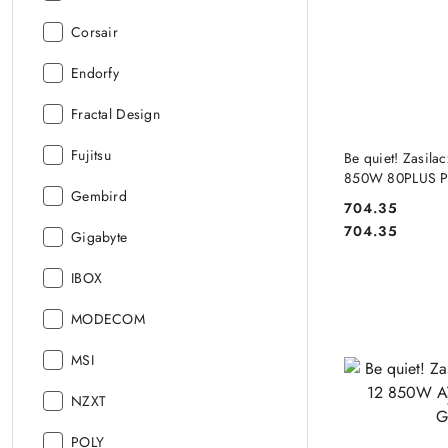
Producent:
Corsair
Producent:
Endorfy
Producent:
Fractal Design
DO
Producent:
Fujitsu
Be quiet! Zasila
850W 80PLUS P
Producent:
Gembird
704.35
Cena:
Cena:
704.35
Producent:
Gigabyte
Producent:
IBOX
Producent:
MODECOM
Producent:
MSI
Producent:
NZXT
Producent:
POLY