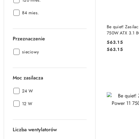
120 mies.
Gwarancja:
84 mies.
DO
Be quiet! Zasila
750W ATX 3.1 
Przeznaczenie
563.15
Cena:
Cena:
563.15
Przeznaczenie:
sieciowy
Moc zasilacza
Moc
24 W
zasilacza:
Moc
12 W
zasilacza:
Liczba wentylatorów