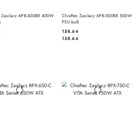
DO KOSZYKA
DO KOSZYKA
c Zasilacz APB-400B8 400W
Chieftec Zasilacz APB-500B8 500W
k
PSU bulk
0
158.64
Cena:
Cena:
0
158.64