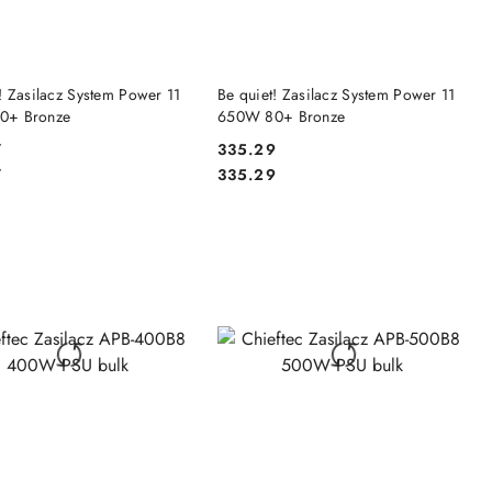
DO KOSZYKA
DO KOSZYKA
! Zasilacz System Power 11
Be quiet! Zasilacz System Power 11
0+ Bronze
650W 80+ Bronze
7
335.29
Cena:
Cena:
7
335.29