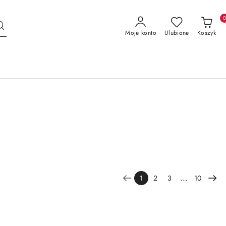
Moje konto
Ulubione
Koszyk
...
1
2
3
10