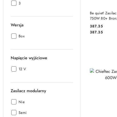
Liczba
3
wentylatorów:
DO
Be quiet! Zasila
750W 80+ Bron
Wersja
387.35
Cena:
Cena:
387.35
Wersja:
Box
Napięcie wyjściowe
Napięcie
12 V
wyjściowe:
Zasilacz modularny
Zasilacz
Nie
modularny:
Zasilacz
Semi