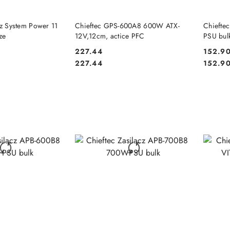
 KOSZYKA
DO KOSZYKA
cz System Power 11
Chieftec GPS-600A8 600W ATX-
Chiefte
ze
12V,12cm, actice PFC
PSU bul
227.44
152.9
Cena:
Cena:
Cena:
Cena:
227.44
152.9