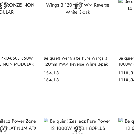
 KOSZYKA
DO KOSZYKA
z PRO-850B 850W
Be quiet! Wentylator Pure Wings 3
Be quiet
ZE NON MODULAR
120mm PWM Reverse White 3-pak
1000W 8
154.18
1110.3
Cena:
Cena:
Cena:
Cena:
154.18
1110.3