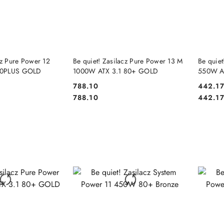
 KOSZYKA
DO KOSZYKA
cz Pure Power 12
Be quiet! Zasilacz Pure Power 13 M
Be quiet
80PLUS GOLD
1000W ATX 3.1 80+ GOLD
550W A
788.10
442.1
Cena:
Cena:
Cena:
Cena:
788.10
442.1