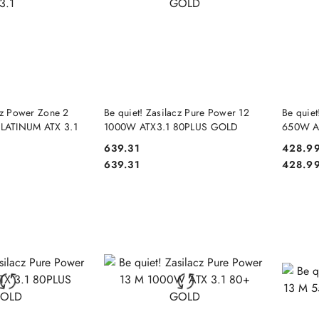
 KOSZYKA
DO KOSZYKA
cz Power Zone 2
Be quiet! Zasilacz Pure Power 12
Be quiet
LATINUM ATX 3.1
1000W ATX3.1 80PLUS GOLD
650W A
639.31
428.9
Cena:
Cena:
Cena:
Cena:
639.31
428.9