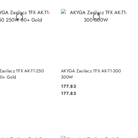
DO KOSZYKA
DO KOSZYKA
asilacz TFX AK-T1-250
AKYGA Zasilacz TFX AK-T1-300
0+ Gold
300W
177.83
Cena:
Cena:
177.83