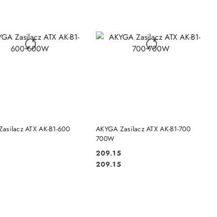
DO KOSZYKA
DO KOSZYKA
asilacz ATX AK-B1-600
AKYGA Zasilacz ATX AK-B1-700
700W
6
209.15
Cena:
Cena:
6
209.15