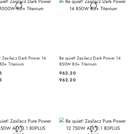
DO KOSZYKA
DO KOSZYKA
! Zasilacz Dark Power 14
Be quiet! Zasilacz Dark Power 14
0+ Titanium
850W 80+ Titanium
3
962.20
Cena:
Cena:
3
962.20