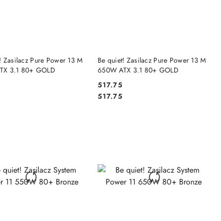
DO KOSZYKA
DO KOSZYKA
! Zasilacz Pure Power 13 M
Be quiet! Zasilacz Pure Power 13 M
TX 3.1 80+ GOLD
650W ATX 3.1 80+ GOLD
7
517.75
Cena:
Cena:
7
517.75