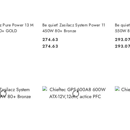
 KOSZYKA
DO KOSZYKA
cz Pure Power 13 M
Be quiet! Zasilacz System Power 11
Be quiet
80+ GOLD
450W 80+ Bronze
550W 8
274.63
293.0
Cena:
Cena:
Cena:
Cena:
274.63
293.0