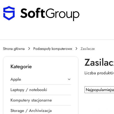
Przejdź do treści głównej
Przejdź do wyszukiwarki
Przejdź do moje konto
Przejdź do menu głównego
Przejdź do stopki
Strona główna
Podzespoły komputerowe
Zasilacze
Zasila
Kategorie
Liczba produkt
Apple
Zastosowano
Sortuj
Laptopy / notebooki
sortowanie:
według
Komputery stacjonarne
Najpopularniejsz
Storage / Archiwizacja