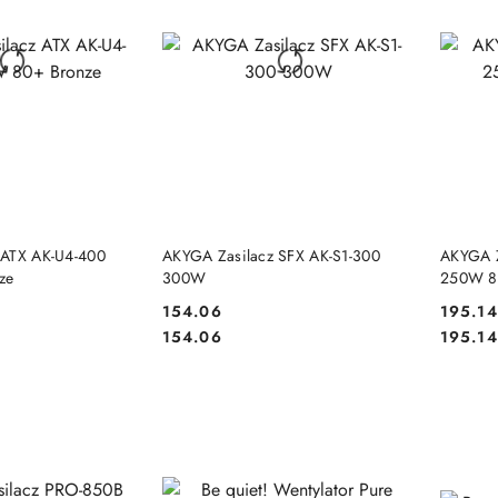
 KOSZYKA
DO KOSZYKA
 ATX AK-U4-400
AKYGA Zasilacz SFX AK-S1-300
AKYGA Z
ze
300W
250W 8
154.06
195.14
Cena:
Cena:
Cena:
Cena:
154.06
195.14