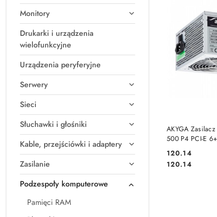
Monitory
Drukarki i urządzenia
wielofunkcyjne
Urządzenia peryferyjne
Serwery
Sieci
Słuchawki i głośniki
DO
AKYGA Zasilacz
500 P4 PCI-E 6+
Kable, przejściówki i adaptery
Molex PPFC FA
120.14
Cena:
Zasilanie
Cena:
120.14
Podzespoły komputerowe
Pamięci RAM