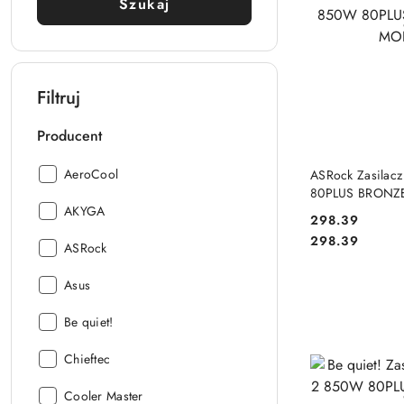
Szukaj
Filtruj
Producent
DO
Producent:
AeroCool
ASRock Zasilac
80PLUS BRON
Producent:
AKYGA
298.39
Cena:
Cena:
298.39
Producent:
ASRock
Producent:
Asus
Producent:
Be quiet!
Producent:
Chieftec
Producent:
Cooler Master