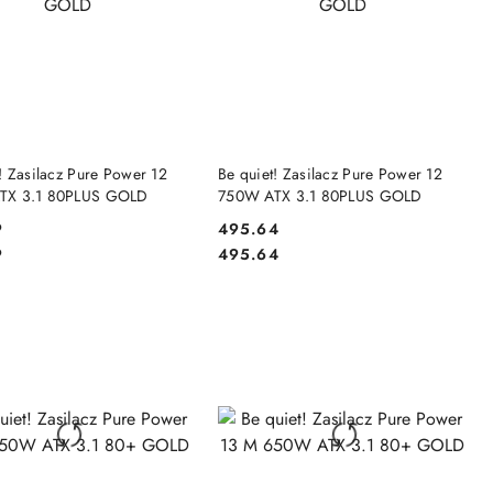
DO KOSZYKA
DO KOSZYKA
! Zasilacz Pure Power 12
Be quiet! Zasilacz Pure Power 12
TX 3.1 80PLUS GOLD
750W ATX 3.1 80PLUS GOLD
9
495.64
Cena:
Cena:
9
495.64