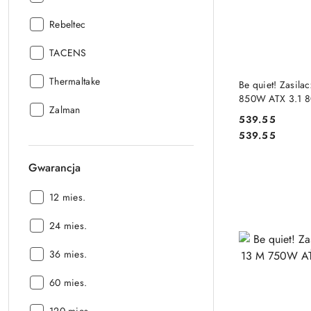
Producent:
Rebeltec
Producent:
TACENS
DO
Producent:
Thermaltake
Be quiet! Zasila
850W ATX 3.1 
Producent:
Zalman
539.55
Cena:
Cena:
539.55
Gwarancja
Gwarancja:
12 mies.
Gwarancja:
24 mies.
Gwarancja:
36 mies.
Gwarancja:
60 mies.
Gwarancja: