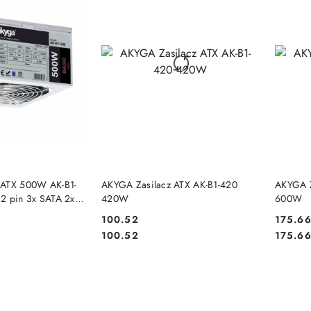
 KOSZYKA
DO KOSZYKA
 ATX 500W AK-B1-
AKYGA Zasilacz ATX AK-B1-420
AKYGA Z
2 pin 3x SATA 2x
420W
600W
N 12cm
100.52
175.6
Cena:
Cena:
Cena:
Cena:
100.52
175.6