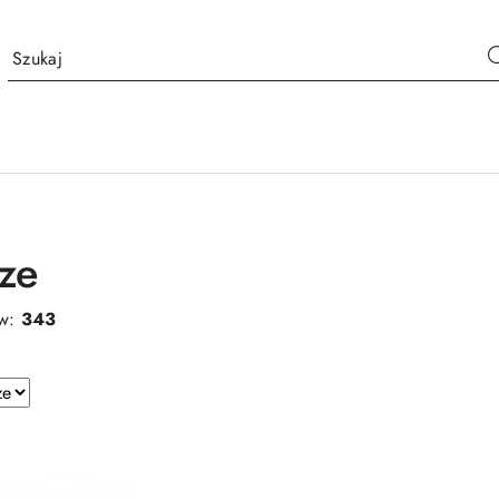
cze
ów:
343
e.