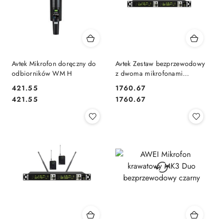
Avtek Mikrofon doręczny do
Avtek Zestaw bezprzewodowy
odbiorników WM H
z dwoma mikrofonami
doręcznymi WM 2H
421.55
1760.67
Cena:
Cena:
Cena:
Cena:
421.55
1760.67