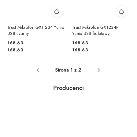
Trust Mikrofon GXT 234 Yunix
Trust Mikrofon GXT234P
USB czarny
Yunix USB fioletowy
168.63
168.63
Cena:
Cena:
Cena:
Cena:
168.63
168.63
Producenci
Pomiń karuzelę producentów
Acar