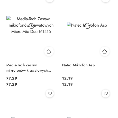
Media-Tech Zestaw
Natec Mikrofon Asp
mikrofonów krawatowych
Micro-Mic Duo MT416
77.29
12.19
Cena:
Cena:
Cena:
Cena:
77.29
12.19