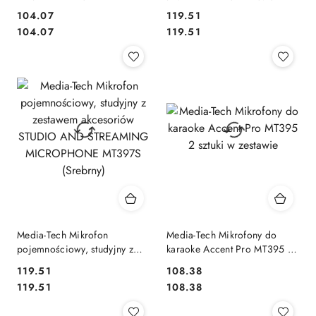
WIRELESS MT398
zestawem akcesoriów
104.07
119.51
STUDIO AND STREAMING
Cena:
Cena:
Cena:
Cena:
104.07
119.51
MICROPHONE MT397K
(Czarny)
Media-Tech Mikrofon
Media-Tech Mikrofony do
pojemnościowy, studyjny z
karaoke Accent Pro MT395 2
zestawem akcesoriów
sztuki w zestawie
119.51
108.38
STUDIO AND STREAMING
Cena:
Cena:
Cena:
Cena:
119.51
108.38
MICROPHONE MT397S
(Srebrny)