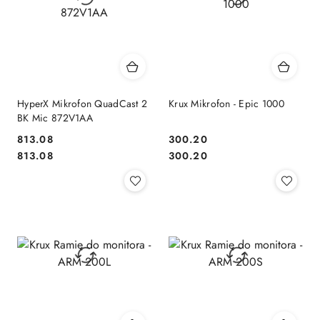
HyperX Mikrofon QuadCast 2
Krux Mikrofon - Epic 1000
BK Mic 872V1AA
813.08
300.20
Cena:
Cena:
Cena:
Cena:
813.08
300.20