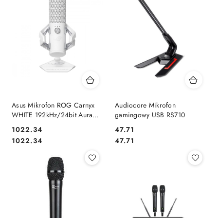
Asus Mikrofon ROG Carnyx
Audiocore Mikrofon
WHITE 192kHz/24bit Aura
gamingowy USB RS710
Sync
1022.34
47.71
Cena:
Cena:
Cena:
Cena:
1022.34
47.71