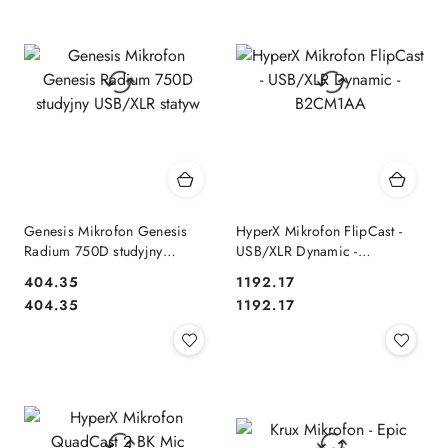
Genesis Mikrofon Genesis
HyperX Mikrofon FlipCast -
Radium 750D studyjny
USB/XLR Dynamic -
USB/XLR statyw
B2CM1AA
404.35
1192.17
Cena:
Cena:
Cena:
Cena:
404.35
1192.17