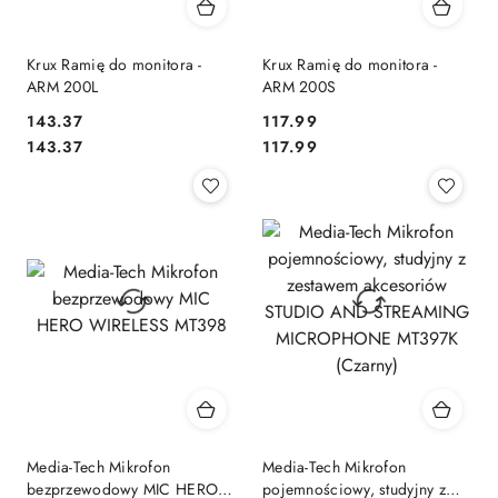
Krux Ramię do monitora -
Krux Ramię do monitora -
ARM 200L
ARM 200S
143.37
117.99
Cena:
Cena:
Cena:
Cena:
143.37
117.99
Media-Tech Mikrofon
Media-Tech Mikrofon
bezprzewodowy MIC HERO
pojemnościowy, studyjny z