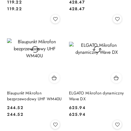
119.22
428.47
Cena:
Cena:
Cena:
Cena:
119.22
428.47
Blaupunkt Mikrofon
ELGATO Mikrofon dynamiczny
bezprzewodowy UHF WM40U
Wave DX
244.52
625.94
Cena:
Cena:
Cena:
Cena:
244.52
625.94