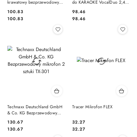
krawatowy bezprzewodowy
do KARAOKE VocalDuo 2,4G
lightning 2 sztuki
30 metrów zasięgu
100.83
98.46
Cena:
Cena:
Cena:
Cena:
100.83
98.46
Technaxx Deutschland GmbH
Tracer Mikrofon FLEX
& Co. KG Bezprzewodowy
mikrofon 2 sztuki TX-301
130.67
32.27
Cena:
Cena:
Cena:
Cena:
130.67
32.27