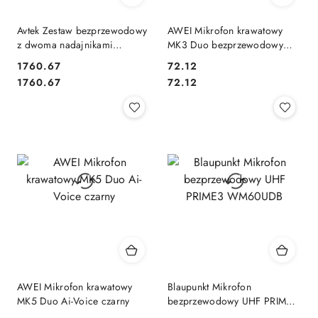
Avtek Zestaw bezprzewodowy
AWEI Mikrofon krawatowy
z dwoma nadajnikami
MK3 Duo bezprzewodowy
bodypack WM 2B
czarny
1760.67
72.12
Cena:
Cena:
Cena:
Cena:
1760.67
72.12
AWEI Mikrofon krawatowy
Blaupunkt Mikrofon
MK5 Duo Ai-Voice czarny
bezprzewodowy UHF PRIME3
WM60UDB