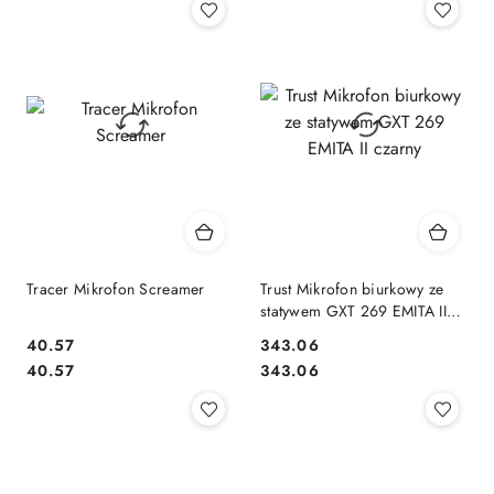
Tracer Mikrofon Screamer
Trust Mikrofon biurkowy ze
statywem GXT 269 EMITA II
czarny
40.57
343.06
Cena:
Cena:
Cena:
Cena:
40.57
343.06