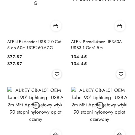
ATEN Ekstender USB 2.0 Cat
ATEN Przedłużacz UE350A
5 do 60m UCE260-A7-G
USB3.1 Gen1 5m
377.87
134.45
Cena:
Cena:
Cena:
Cena:
377.87
134.45