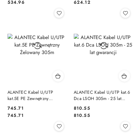
Cena:
Cena:
Cena:
Cena:
534.96
624.12
ALANTEC Kabel U/UTP
ALANTEC Kabel U/UTP kat.6
kat.5E PE Zewnętrzny
Dca LSOH 305m - 25 lat
Żelowany 305m
gwarancji
745.71
810.55
Cena:
Cena:
Cena:
Cena:
745.71
810.55