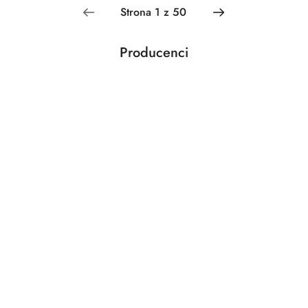
Producenci
Pomiń karuzelę producentów
Acar
Adler