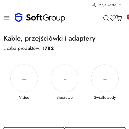
Moje konto
Przejdź do treści głównej
Przejdź do wyszukiwarki
Przejdź do moje konto
Przejdź do menu głównego
Przejdź do stopki
Kable, przejściówki i adaptery
Liczba produktów:
1782
Video
Sieciowe
Światłowody