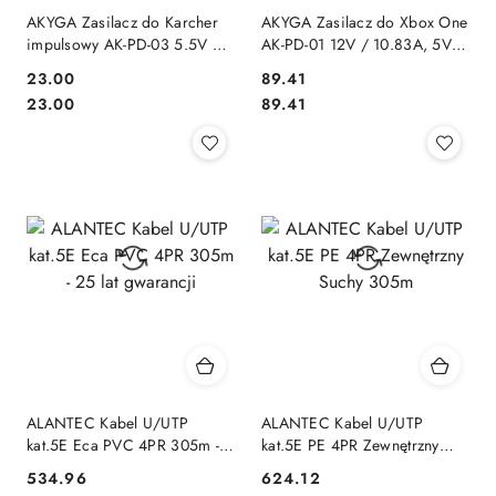
AKYGA Zasilacz do Karcher
AKYGA Zasilacz do Xbox One
impulsowy AK-PD-03 5.5V /
AK-PD-01 12V / 10.83A, 5Vsb
600mA 3.3W wtyczka
/ 1A/ 135W
23.00
89.41
Karcher
Cena:
Cena:
Cena:
Cena:
23.00
89.41
ALANTEC Kabel U/UTP
ALANTEC Kabel U/UTP
kat.5E Eca PVC 4PR 305m -
kat.5E PE 4PR Zewnętrzny
25 lat gwarancji
Suchy 305m
534.96
624.12