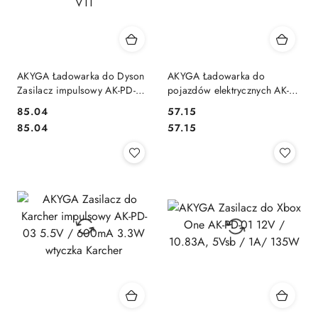
AKYGA Ładowarka do Dyson
AKYGA Ładowarka do
Zasilacz impulsowy AK-PD-07
pojazdów elektrycznych AK-
30.45V / 1.1A 33.5W wtyczka
EV-08 29.4V / 2A 60W bez
85.04
57.15
Dyson V10 V11
końcówki 1m
Cena:
Cena:
Cena:
Cena:
85.04
57.15