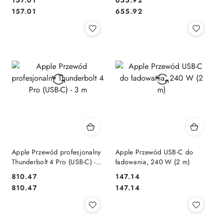
Cena:
Cena:
Cena:
Cena:
157.01
655.92
Apple Przewód profesjonalny
Apple Przewód USB-C do
Thunderbolt 4 Pro (USB-C) - 3
ładowania, 240 W (2 m)
m
810.47
147.14
Cena:
Cena:
Cena:
Cena:
810.47
147.14