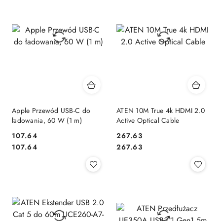
Apple Przewód USB-C do
ATEN 10M True 4k HDMI 2.0
ładowania, 60 W (1 m)
Active Optical Cable
107.64
267.63
Cena:
Cena:
Cena:
Cena:
107.64
267.63