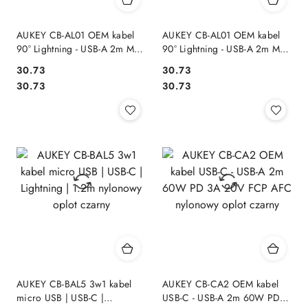
AUKEY CB-AL01 OEM kabel
AUKEY CB-AL01 OEM kabel
90° Lightning - USB-A 2m MFi
90° Lightning - USB-A 2m MFi
Apple kątowy wtyki 90 stopni
Apple kątowy wtyki 90 stopni
30.73
30.73
nylonowy oplot czarny
nylonowy oplot czerwony
Cena:
Cena:
Cena:
Cena:
30.73
30.73
AUKEY CB-BAL5 3w1 kabel
AUKEY CB-CA2 OEM kabel
micro USB | USB-C |
USB-C - USB-A 2m 60W PD