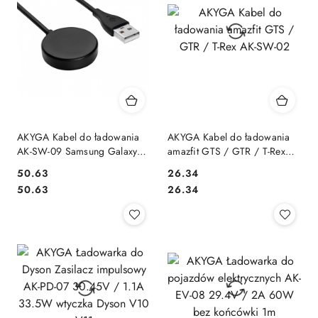
AKYGA Kabel do ładowania
AKYGA Kabel do ładowania
AK-SW-09 Samsung Galaxy
amazfit GTS / GTR / T-Rex
Watch Active Wireless
AK-SW-02
50.63
26.34
Charger 1m
Cena:
Cena:
Cena:
Cena:
50.63
26.34