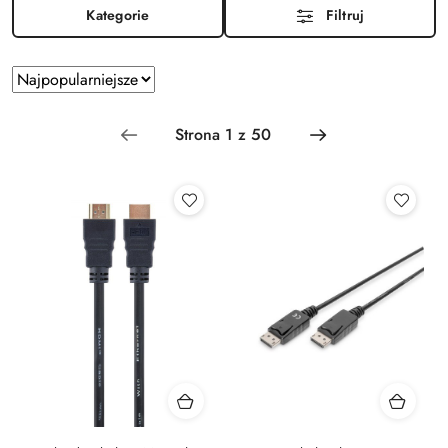
Kategorie
Filtruj
Zastosowano
Sortuj
sortowanie:
według
Najpopularniejsze.