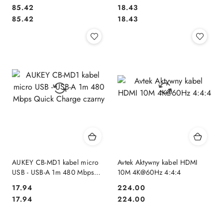
Lightning | 1.2m nylonowy
3A 20V FCP AFC nylonowy
85.42
18.43
oplot czarny
oplot czarny
Cena:
Cena:
Cena:
Cena:
85.42
18.43
AUKEY CB-MD1 kabel micro
Avtek Aktywny kabel HDMI
USB - USB-A 1m 480 Mbps
10M 4K@60Hz 4:4:4
Quick Charge czarny
17.94
224.00
Cena:
Cena:
Cena:
Cena:
17.94
224.00