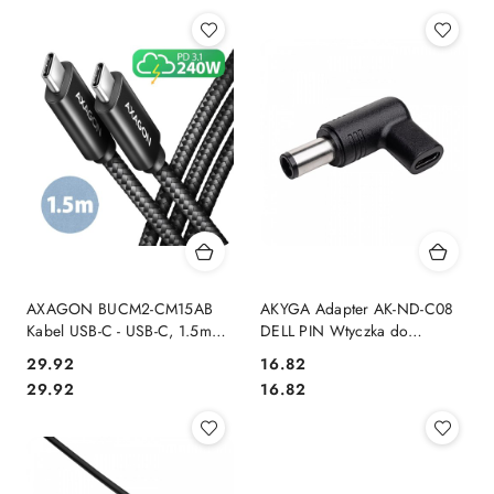
AXAGON BUCM2-CM15AB
AKYGA Adapter AK-ND-C08
Kabel USB-C - USB-C, 1.5m
DELL PIN Wtyczka do
5A charging, ALU, 240W PD,
zasilacza uniwersalnego USB-
29.92
16.82
oplot, USB2.0, czarny
C / 7.4 X 5.0 MM + pin DELL
Cena:
Cena:
Cena:
Cena:
29.92
16.82