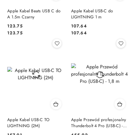
Apple Kabel Beats USB C do
Apple Kabel USB-C do
A 1.5m Czarny
LIGHTNING 1 m
123.75
107.64
Cena:
Cena:
Cena:
Cena:
123.75
107.64
Apple Kabel USB-C TO
Apple Przewód profesjonalny
LIGHTNING (2M)
Thunderbolt 4 Pro (USB-C) -
1,8 m
157.01
655.92