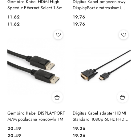
Gembird Kabel HDMI High
Digitus Kabel połączeniowy
Speed z Ethernet Select 1.8m
DisplayPort z zatrzaskami
1080p 60Hz FHD Typ DP/DP
11.62
19.76
M/M czarny 2m
Cena:
Cena:
Cena:
Cena:
11.62
19.76
Gembird Kabel DISPLAYPORT
Digitus Kabel adapter HDMI
M/M pozłacane koncówki 1M
Standard 1080p 60Hz FHD
Typ HDMI A/DVI-D (18+1)
20.49
19.26
M/M czarny 2m
Cena:
Cena:
Cena:
Cena:
20.49
19.26