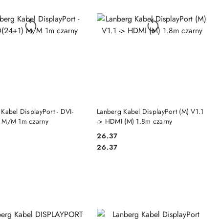
DO KOSZYKA
DO KOSZYKA
Kabel DisplayPort - DVI-
Lanberg Kabel DisplayPort (M) V1.1
 M/M 1m czarny
-> HDMI (M) 1.8m czarny
26.37
Cena:
Cena:
26.37