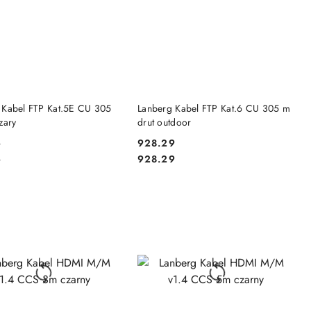
DO KOSZYKA
DO KOSZYKA
 Kabel FTP Kat.5E CU 305
Lanberg Kabel FTP Kat.6 CU 305 m
zary
drut outdoor
6
928.29
Cena:
Cena:
6
928.29