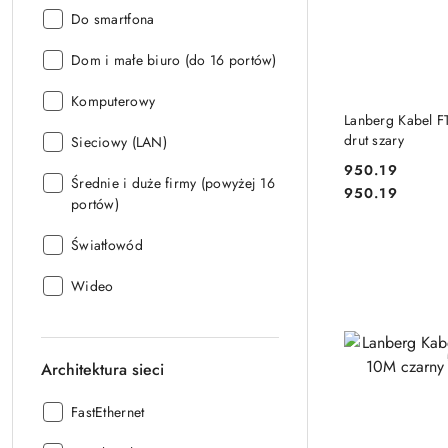
Zastosowanie:
Do smartfona
Zastosowanie:
Dom i małe biuro (do 16 portów)
Zastosowanie:
Komputerowy
DO
Lanberg Kabel F
drut szary
Zastosowanie:
Sieciowy (LAN)
950.19
Zastosowanie:
Średnie i duże firmy (powyżej 16
Cena:
Cena:
950.19
portów)
Zastosowanie:
Światłowód
Zastosowanie:
Wideo
Architektura sieci
Architektura
FastEthernet
sieci: