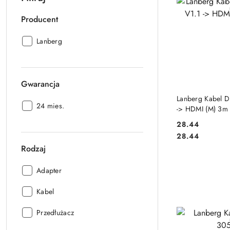
Producent
Producent:
Lanberg
Gwarancja
DO
Lanberg Kabel Di
Gwarancja:
24 mies.
-> HDMI (M) 3m 
28.44
Cena:
Cena:
28.44
Rodzaj
Rodzaj:
Adapter
Rodzaj:
Kabel
Rodzaj:
Przedłużacz