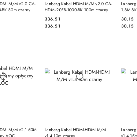
 KOSZYKA
DO KOSZYKA
HDMI M/M v2.0 CA-
Lanberg Kabel HDMI M/M v2.0 CA-
Lanberg
-BK 80m czarny
HDMI-20FB-1000-BK 100m czarny
1.8M 8K
336.51
30.15
Cena:
Cena:
Cena:
Cena:
336.51
30.15
 KOSZYKA
DO KOSZYKA
HDMI M/M v2.1 50M
Lanberg Kabel HDMI-HDMI M/M
Lanberg
czny AOC
v1.4 10m czarny
v1.4 15