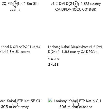
DO KOSZYKA
DO KOSZYKA
 Kabel DISPLAYPORT M/M
Lanberg Kabel DisplayPort v1.2 DVI-
V1.4 1.8m 8K czarny
D(24+1) 1.8M czarny CA-DPDV-
10CU-0018-BK
24.58
Cena:
Cena:
24.58