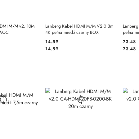
 KOSZYKA
DO KOSZYKA
HDMI M/M v2. 10M
Lanberg Kabel HDMI M/M V2.0 3m
Lanberg
y AOC
4K pełna miedź czarny BOX
pełna m
14.59
73.48
Cena:
Cena:
Cena:
Cena:
14.59
73.48