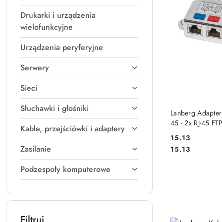
Drukarki i urządzenia
wielofunkcyjne
Urządzenia peryferyjne
Serwery
Sieci
Słuchawki i głośniki
DO
Lanberg Adapter
45 - 2x RJ-45 FT
Kable, przejściówki i adaptery
15.13
Cena:
Zasilanie
Cena:
15.13
Podzespoły komputerowe
Filtruj