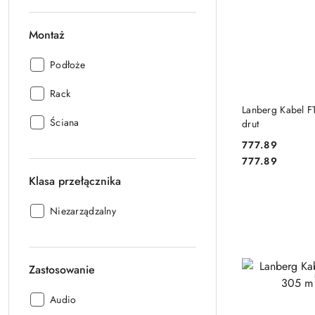
Montaż
Montaż:
Podłoże
Montaż:
Rack
DO
Lanberg Kabel 
Montaż:
Ściana
drut
777.89
Cena:
Cena:
777.89
Klasa przełącznika
Klasa
Niezarządzalny
przełącznika:
Zastosowanie
Zastosowanie:
Audio