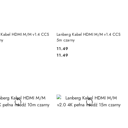
DO KOSZYKA
DO KOSZYKA
 Kabel HDMI M/M v1.4 CCS
Lanberg Kabel HDMI M/M v1.4 CCS
ny
5m czarny
11.49
Cena:
Cena:
11.49