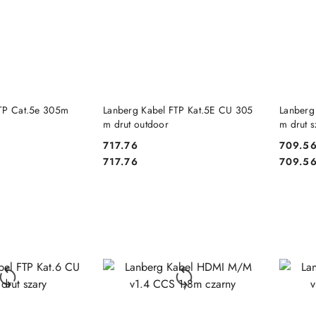
 KOSZYKA
DO KOSZYKA
FTP Cat.5e 305m
Lanberg Kabel FTP Kat.5E CU 305
Lanberg
m drut outdoor
m drut s
717.76
709.5
Cena:
Cena:
Cena:
Cena:
717.76
709.5