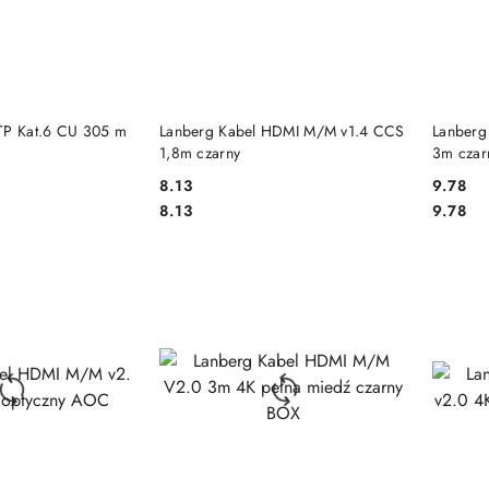
 KOSZYKA
DO KOSZYKA
TP Kat.6 CU 305 m
Lanberg Kabel HDMI M/M v1.4 CCS
Lanberg
1,8m czarny
3m czar
8.13
9.78
Cena:
Cena:
Cena:
Cena:
8.13
9.78