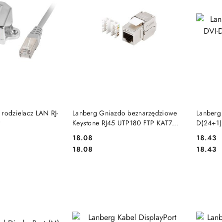
 KOSZYKA
DO KOSZYKA
 rodzielacz LAN RJ-
Lanberg Gniazdo beznarzędziowe
Lanberg 
P
Keystone RJ45 UTP180 FTP KAT7
D(24+1)
KSF7-2000
18.08
18.43
Cena:
Cena:
Cena:
Cena:
18.08
18.43