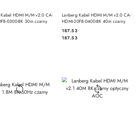
DO KOSZYKA
DO KOSZYKA
 Kabel HDMI M/M v2.0 CA-
Lanberg Kabel HDMI M/M v2.0 CA-
FB-0300-BK 30m czarny
HDMI-20FB-0400-BK 40m czarny
6
187.53
Cena:
Cena:
6
187.53