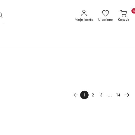
Moje konto
Ulubione
Koszyk
...
1
2
3
14