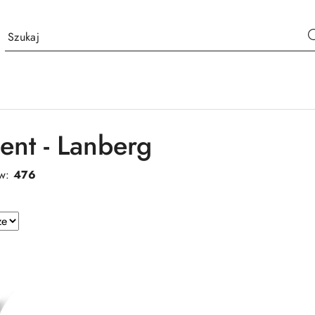
ent - Lanberg
ów:
476
e.