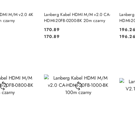
 KOSZYKA
DO KOSZYKA
HDMI M/M v2.0 4K
Lanberg Kabel HDMI M/M v2.0 CA-
Lanberg
m czarny
HDMI-20FB-0200-BK 20m czarny
HDMI-20
170.89
196.2
Cena:
Cena:
Cena:
Cena:
170.89
196.2