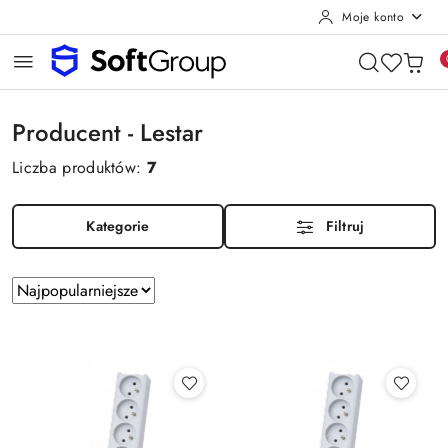
Moje konto
Przejdź do treści głównej
Przejdź do wyszukiwarki
Przejdź do moje konto
Przejdź do menu głównego
Przejdź do stopki
Producent - Lestar
Liczba produktów:
7
Kategorie
Filtruj
Zastosowano
Sortuj
sortowanie:
według
Najpopularniejsze.