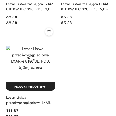
Lestar Listwa zasilająca LZRM
Lestar Listwa zasilająca LZRM
810 BW IEC 320, PDU, 3,0m
810 BW IEC 320, PDU, 5,0m
69.88
85.38
Cena:
Cena:
Cena:
Cena:
69.88
85.38
PRODUKT NIEDOSTĘPNY
Lestar Listwa
przeciwprzepięciowa LXARM
810, 3L, PDU, 5,0m, czarna
111.87