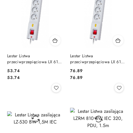
Lestar Listwa
Lestar Listwa
przeciwprzepięciowa LX 610,
przeciwprzepięciowa LX 610,
1L, 1.5m, szara
1L, 5,0m, szara
53.74
76.89
Cena:
Cena:
Cena:
Cena:
53.74
76.89