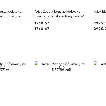
P
 KOSZYKA
DO KOSZYKA
zprzewodowy z
Avtek Zestaw bezprzewodowy z
Avtek E
ami doręcznymi
dwoma nadajnikami bodypack WM
2B
1760.67
2995.
Cena:
Cena:
Cena:
Cena:
1760.67
2995.