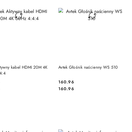
DO KOSZYKA
DO KOSZYKA
ktywny kabel HDMI 20M 4K
Avtek Głośnik naścienny WS 510
4:4
5
160.96
Cena:
Cena:
5
160.96