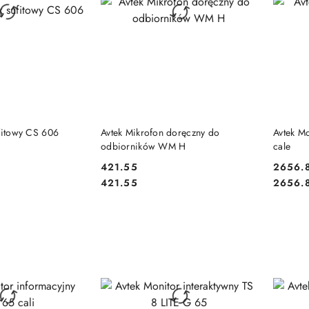
 KOSZYKA
DO KOSZYKA
ufitowy CS 606
Avtek Mikrofon doręczny do
Avtek M
odbiorników WM H
cale
421.55
2656.
Cena:
Cena:
Cena:
Cena:
421.55
2656.