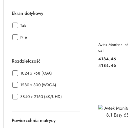
Ekran dotykowy
Ekran
Tak
dotykowy:
Ekran
Nie
DO
dotykowy:
Avtek Monitor i
cali
4184.46
Rozdzielczość
Cena:
Cena:
4184.46
Rozdzielczość:
1024 x 768 (XGA)
Rozdzielczość:
1280 x 800 (WXGA)
Rozdzielczość:
3840 x 2160 (4K/UHD)
Powierzchnia matrycy