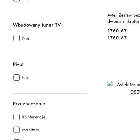
głośniki:
DO
Avtek Zestaw be
dwoma mikrofon
Wbudowany tuner TV
WM 2H
1760.67
Cena:
Cena:
Wbudowany
1760.67
Nie
tuner
TV:
Pivot
Pivot:
Nie
Przeznaczenie
Przeznaczenie:
Konferencje
Przeznaczenie:
Monitory