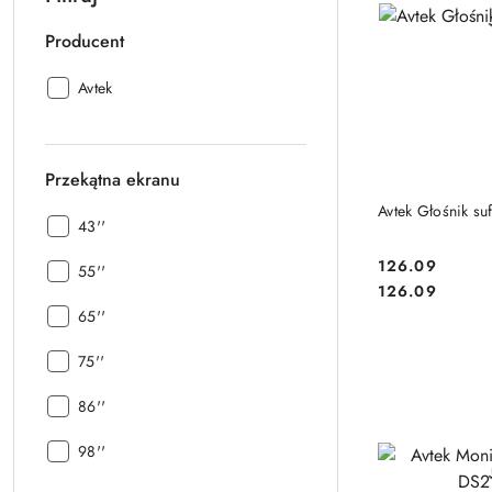
Producent
Producent:
Avtek
Przekątna ekranu
DO
Avtek Głośnik s
Przekątna
43''
ekranu:
126.09
Przekątna
55''
Cena:
Cena:
126.09
ekranu:
Przekątna
65''
ekranu:
Przekątna
75''
ekranu:
Przekątna
86''
ekranu:
Przekątna
98''
ekranu: