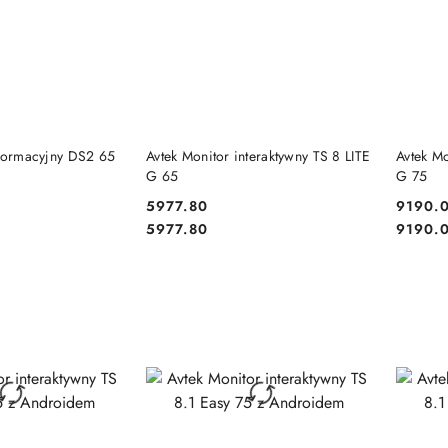
 KOSZYKA
DO KOSZYKA
nformacyjny DS2 65
Avtek Monitor interaktywny TS 8 LITE
Avtek Mo
G 65
G 75
5977.80
9190.
Cena:
Cena:
Cena:
Cena:
5977.80
9190.