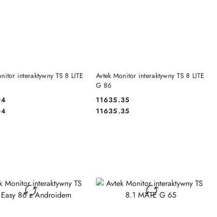
DO KOSZYKA
DO KOSZYKA
nitor interaktywny TS 8 LITE
Avtek Monitor interaktywny TS 8 LITE
G 86
04
11635.35
Cena:
Cena:
04
11635.35