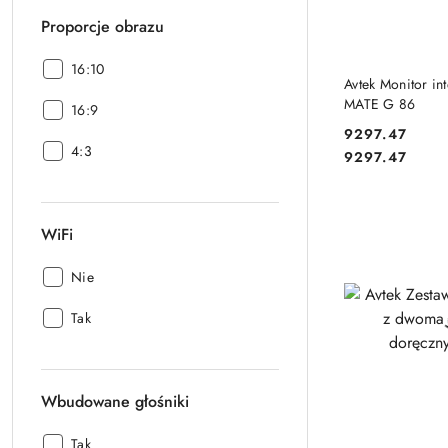
Proporcje obrazu
Proporcje
16:10
DO
Avtek Monitor in
obrazu:
MATE G 86
Proporcje
16:9
obrazu:
9297.47
Proporcje
4:3
Cena:
Cena:
9297.47
obrazu:
WiFi
WiFi:
Nie
WiFi:
Tak
Wbudowane głośniki
Wbudowane
Tak