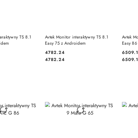
 KOSZYKA
DO KOSZYKA
teraktywny TS 8.1
Avtek Monitor interaktywny TS 8.1
Avtek Mo
oidem
Easy 75 z Androidem
Easy 86
4782.24
6509.
Cena:
Cena:
Cena:
Cena:
4782.24
6509.