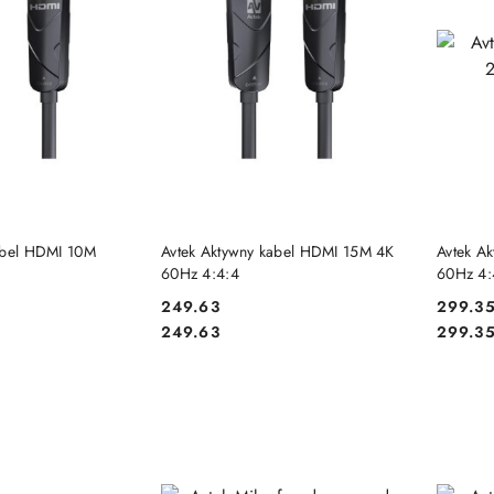
 KOSZYKA
DO KOSZYKA
abel HDMI 10M
Avtek Aktywny kabel HDMI 15M 4K
Avtek A
60Hz 4:4:4
60Hz 4:
249.63
299.3
Cena:
Cena:
Cena:
Cena:
249.63
299.3