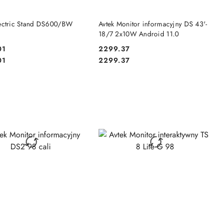
RODUKT NIEDOSTĘPNY
PRODUKT NIEDOSTĘPNY
lectric Stand DS600/BW
Avtek Monitor informacyjny DS 43'-
18/7 2x10W Android 11.0
01
2299.37
Cena:
Cena:
01
2299.37