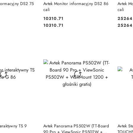
NIEDOSTĘPNY
PRODUKT NIEDOSTĘPNY
P
nformacyjny DS2 75
Avtek Monitor informacyjny DS2 86
Avtek M
cali
cali
10310.71
25264
Cena:
Cena:
Cena:
Cena:
10310.71
25264
NIEDOSTĘPNY
PRODUKT NIEDOSTĘPNY
P
teraktywny TS 9
Avtek Panorama PS502W (TT-Board
Avtek St
90 Pro + ViewSonic PS502W +
TOUCH