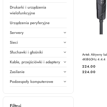
Drukarki i urządzenia
wielofunkcyjne
Urządzenia peryferyjne
Serwery
Sieci
Słuchawki i głośniki
DO
Avtek Aktywny k
4K@60Hz 4:4:4
Kable, przejściówki i adaptery
224.00
Cena:
Zasilanie
Cena:
224.00
Podzespoły komputerowe
Filtruj