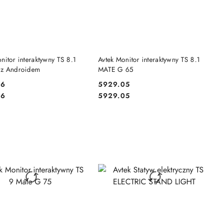
DO KOSZYKA
DO KOSZYKA
nitor interaktywny TS 8.1
Avtek Monitor interaktywny TS 8.1
 z Androidem
MATE G 65
16
5929.05
Cena:
Cena:
16
5929.05