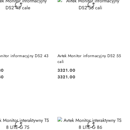
DO KOSZYKA
DO KOSZYKA
onitor informacyjny DS2 43
Avtek Monitor informacyjny DS2 55
cali
80
3321.00
Cena:
Cena:
80
3321.00