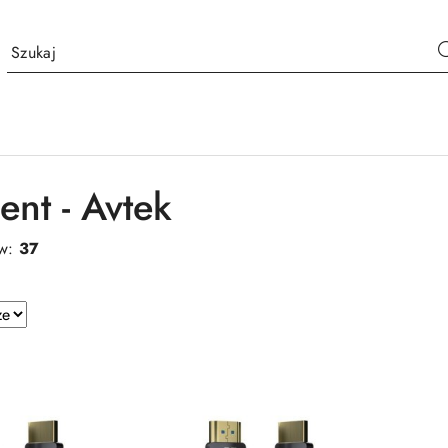
ent - Avtek
ów:
37
e.