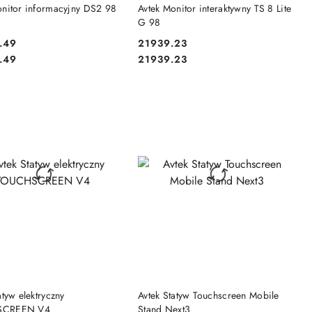
RODUKT NIEDOSTĘPNY
PRODUKT NIEDOSTĘPNY
onitor informacyjny DS2 98
Avtek Monitor interaktywny TS 8 Lite
G 98
.49
21939.23
Cena:
Cena:
.49
21939.23
RODUKT NIEDOSTĘPNY
PRODUKT NIEDOSTĘPNY
atyw elektryczny
Avtek Statyw Touchscreen Mobile
SCREEN V4
Stand Next3