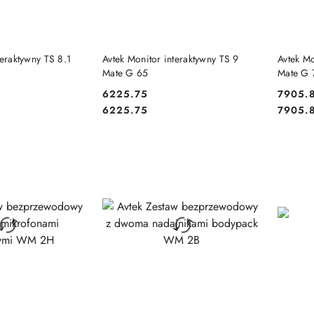
 KOSZYKA
DO KOSZYKA
teraktywny TS 8.1
Avtek Monitor interaktywny TS 9
Avtek Mo
Mate G 65
Mate G 
6225.75
7905.
Cena:
Cena:
Cena:
Cena:
6225.75
7905.