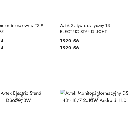
DO KOSZYKA
DO KOSZYKA
nitor interaktywny TS 9
Avtek Statyw elektryczny TS
75
ELECTRIC STAND LIGHT
84
1890.56
Cena:
Cena:
84
1890.56