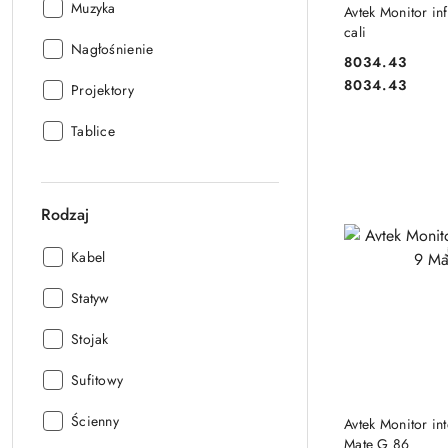
PRODUKT 
Przeznaczenie:
Muzyka
Avtek Monitor i
cali
Przeznaczenie:
Nagłośnienie
8034.43
Cena:
Cena:
8034.43
Przeznaczenie:
Projektory
Przeznaczenie:
Tablice
Rodzaj
Rodzaj:
Kabel
Rodzaj:
Statyw
Rodzaj:
Stojak
Rodzaj:
Sufitowy
PRODUKT 
Rodzaj:
Ścienny
Avtek Monitor in
Mate G 86