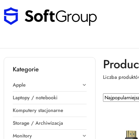
Przejdź do treści głównej
Przejdź do wyszukiwarki
Przejdź do moje konto
Przejdź do menu głównego
Przejdź do stopki
Produc
Kategorie
Liczba produkt
Apple
Zastosowano
Sortuj
Laptopy / notebooki
sortowanie:
według
Komputery stacjonarne
Najpopularniejsz
Storage / Archiwizacja
Monitory