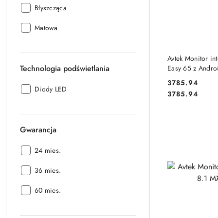
Powierzchnia
Błyszcząca
matrycy:
Powierzchnia
Matowa
matrycy:
DO
Avtek Monitor in
Technologia podświetlania
Easy 65 z Andr
3785.94
Technologia
Diody LED
Cena:
Cena:
3785.94
podświetlania:
Gwarancja
Gwarancja:
24 mies.
Gwarancja:
36 mies.
Gwarancja:
60 mies.