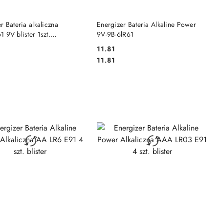
DO KOSZYKA
DO KOSZYKA
r Bateria alkaliczna
Energizer Bateria Alkaline Power
 9V blister 1szt.
9V-9B-6lR61
ZER MAX
11.81
Cena:
Cena:
11.81