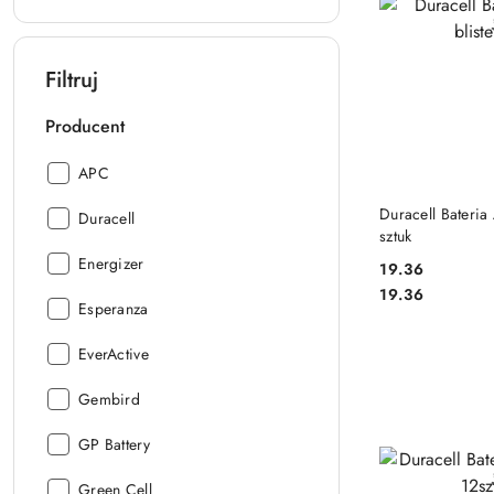
Filtruj
Producent
Producent:
APC
DO
Duracell Bateria
Producent:
Duracell
sztuk
Producent:
Energizer
19.36
Cena:
Cena:
19.36
Producent:
Esperanza
Producent:
EverActive
Producent:
Gembird
Producent:
GP Battery
Producent:
Green Cell