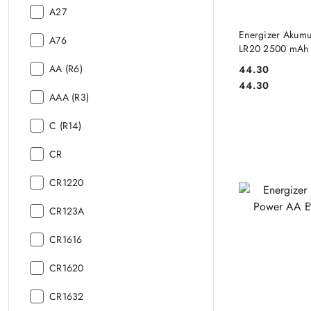
Rozmiar:
A27
DO
Energizer Akumu
Rozmiar:
A76
LR20 2500 mAh 2 
Rozmiar:
AA (R6)
44.30
Cena:
Cena:
44.30
Rozmiar:
AAA (R3)
Rozmiar:
C (R14)
Rozmiar:
CR
Rozmiar:
CR1220
Rozmiar:
CR123A
Rozmiar:
CR1616
Rozmiar:
CR1620
Rozmiar:
CR1632