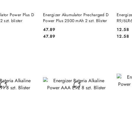
 KOSZYKA
DO KOSZYKA
lator Power Plus D
Energizer Akumulator Precharged D
Energize
szt. blister
Power Plus 2500 mAh 2 szt. Blister
R9/6LR61
ENERGI
47.89
12.58
Cena:
Cena:
Cena:
Cena:
47.89
12.58