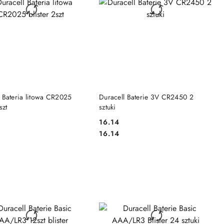
DO KOSZYKA
DO KOSZYKA
l Bateria litowa CR2025
Duracell Baterie 3V CR2450 2
szt
sztuki
16.14
Cena:
Cena:
16.14