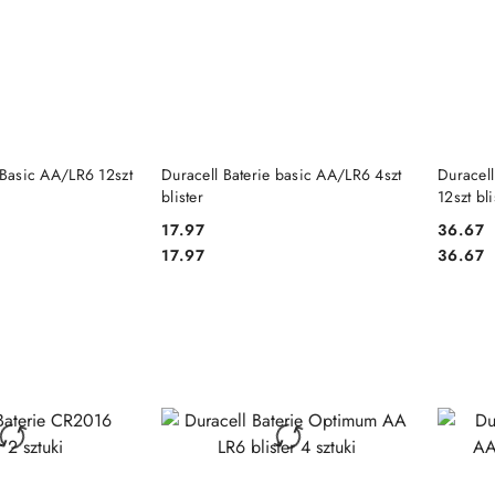
 KOSZYKA
DO KOSZYKA
 Basic AA/LR6 12szt
Duracell Baterie basic AA/LR6 4szt
Duracel
blister
12szt bli
17.97
36.67
Cena:
Cena:
Cena:
Cena:
17.97
36.67