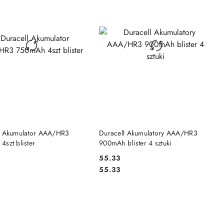
DO KOSZYKA
DO KOSZYKA
l Akumulator AAA/HR3
Duracell Akumulatory AAA/HR3
szt blister
900mAh blister 4 sztuki
55.33
Cena:
Cena:
55.33