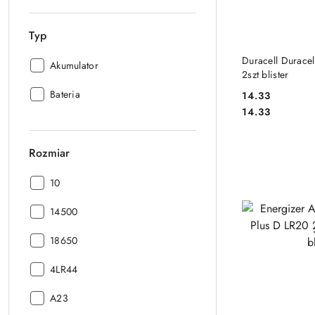
Typ
DO
Duracell Durace
Typ:
Akumulator
2szt blister
Typ:
Bateria
14.33
Cena:
Cena:
14.33
Rozmiar
Rozmiar:
10
Rozmiar:
14500
Rozmiar:
18650
Rozmiar:
4LR44
Rozmiar:
A23