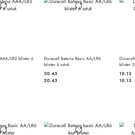
 KOSZYKA
DO KOSZYKA
 AAA/LR3 blister 6
Duracell Bateria Basic AA/LR6
Duracel
blister 6 sztuk
blister 2
20.43
10.13
Cena:
Cena:
Cena:
Cena:
20.43
10.13