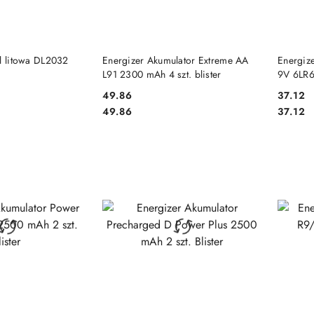
 KOSZYKA
DO KOSZYKA
ll litowa DL2032
Energizer Akumulator Extreme AA
Energiz
L91 2300 mAh 4 szt. blister
9V 6LR61
49.86
37.12
Cena:
Cena:
Cena:
Cena:
49.86
37.12