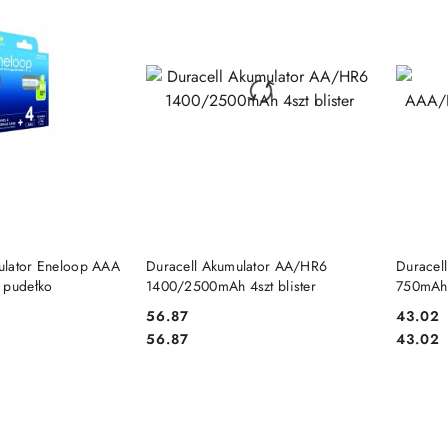
 KOSZYKA
DO KOSZYKA
ulator Eneloop AAA
Duracell Akumulator AA/HR6
Duracel
 pudełko
1400/2500mAh 4szt blister
750mAh 4
56.87
43.02
Cena:
Cena:
Cena:
Cena:
56.87
43.02