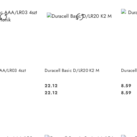
 KOSZYKA
DO KOSZYKA
AAA/LR03 4szt
Duracell Basic D/LR20 K2 M
Duracel
22.12
8.59
Cena:
Cena:
Cena:
Cena:
22.12
8.59