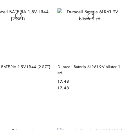
DO KOSZYKA
DO KOSZYKA
l BATERIA 1.5V LR44 (2 SZT)
Duracell Bateria 6LR61 9V blister 1
szt.
17.48
Cena:
Cena:
17.48