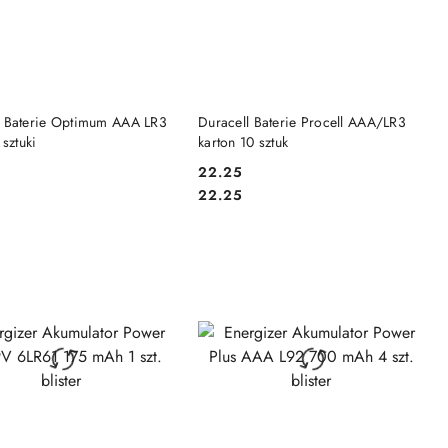
DO KOSZYKA
DO KOSZYKA
l Baterie Optimum AAA LR3
Duracell Baterie Procell AAA/LR3
 sztuki
karton 10 sztuk
22.25
Cena:
Cena:
22.25