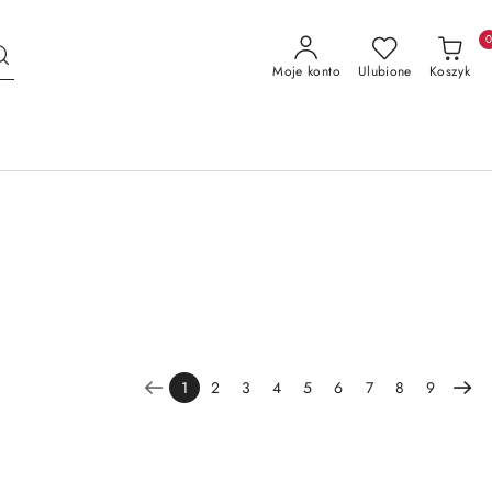
Moje konto
Ulubione
Koszyk
1
2
3
4
5
6
7
8
9