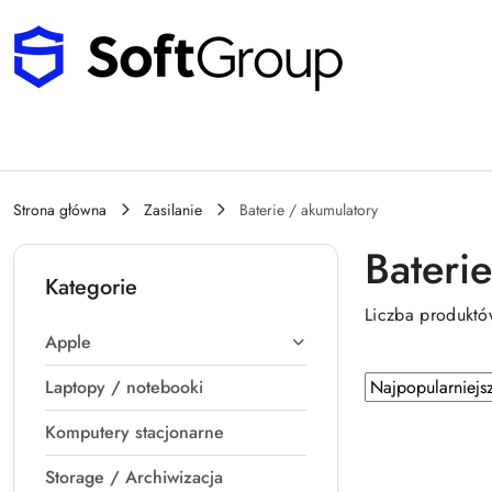
Przejdź do treści głównej
Przejdź do wyszukiwarki
Przejdź do moje konto
Przejdź do menu głównego
Przejdź do stopki
Strona główna
Zasilanie
Baterie / akumulatory
Bateri
Kategorie
Liczba produkt
Apple
Zastosowano
Sortuj
Laptopy / notebooki
sortowanie:
według
Komputery stacjonarne
Najpopularniejsz
Storage / Archiwizacja