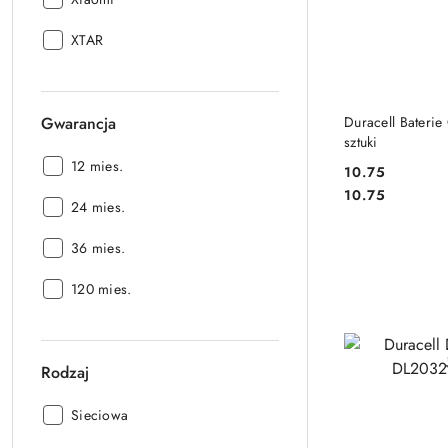
Producent:
XTAR
DO
Duracell Baterie
Gwarancja
sztuki
Gwarancja:
12 mies.
10.75
Cena:
Cena:
10.75
Gwarancja:
24 mies.
Gwarancja:
36 mies.
Gwarancja:
120 mies.
Rodzaj
Rodzaj:
Sieciowa