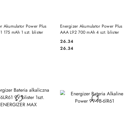
DO KOSZYKA
DO KOSZYKA
er Akumulator Power Plus
Energizer Akumulator Power Plus
 175 mAh 1 szt. blister
AAA L92 700 mAh 4 szt. blister
26.34
Cena:
Cena:
26.34