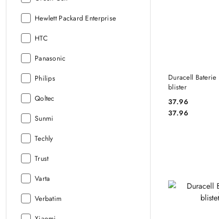
Producent:
Hewlett Packard Enterprise
Producent:
HTC
Producent:
Panasonic
DO
Duracell Baterie
Producent:
Philips
blister
Producent:
Qoltec
37.96
Cena:
Cena:
37.96
Producent:
Sunmi
Producent:
Techly
Producent:
Trust
Producent:
Varta
Producent:
Verbatim
Producent:
Xiaomi