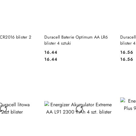
 KOSZYKA
DO KOSZYKA
 CR2016 blister 2
Duracell Baterie Optimum AA LR6
Duracel
blister 4 sztuki
blister 4
16.44
16.56
Cena:
Cena:
Cena:
Cena:
16.44
16.56