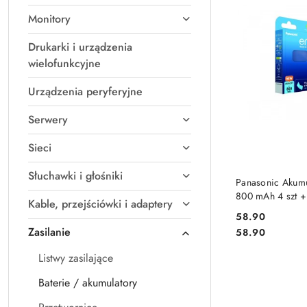
Monitory
Drukarki i urządzenia
wielofunkcyjne
Urządzenia peryferyjne
Serwery
Sieci
Słuchawki i głośniki
DO
Panasonic Akum
800 mAh 4 szt +
Kable, przejściówki i adaptery
58.90
Cena:
Zasilanie
Cena:
58.90
Listwy zasilające
Baterie / akumulatory