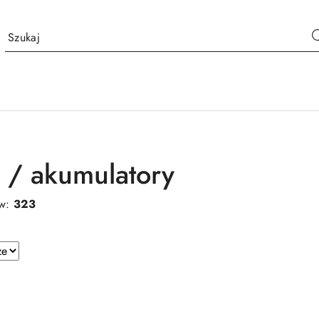
e / akumulatory
ów:
323
e.