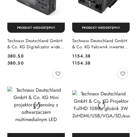
PRODUKT NIEDOSTĘPNY
PRODUKT NIEDOSTĘPNY
Technaxx Deutschland GmbH
Technaxx Deutschland GmbH
& Co. KG Digitalizator wideo
& Co. KG Falownik inwerter
retro FHD/VGA/QVGA 2.4"
mocy 3000W DC 12V/AC
380.50
1154.38
TX-182
230V TE23
Cena:
Cena:
Cena:
Cena:
380.50
1154.38