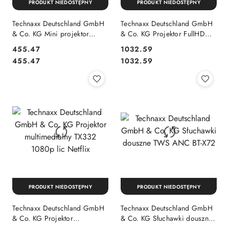
PRODUKT NIEDOSTĘPNY
PRODUKT NIEDOSTĘPNY
Technaxx Deutschland GmbH
Technaxx Deutschland GmbH
& Co. KG Mini projektor
& Co. KG Projektor FullHD
przenośny z odtwarzaczem
1080p głośnik 3W
455.47
1032.59
multimedialnym LED
2xHDMI/USB/VGA/SD/aux
Cena:
Cena:
Cena:
Cena:
455.47
1032.59
PRODUKT NIEDOSTĘPNY
PRODUKT NIEDOSTĘPNY
Technaxx Deutschland GmbH
Technaxx Deutschland GmbH
& Co. KG Projektor
& Co. KG Słuchawki douszne
multimedialny TX332 1080p
TWS ANC BT-X72