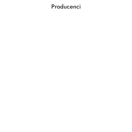
Producenci
Pomiń karuzelę producentów
Acar
Adler
AeroCool