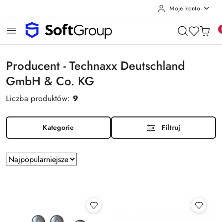
Moje konto
Przejdź do treści głównej
Przejdź do wyszukiwarki
Przejdź do moje konto
Przejdź do menu głównego
Przejdź do stopki
Producent - Technaxx Deutschland
GmbH & Co. KG
Liczba produktów:
9
Kategorie
Filtruj
Zastosowano
Sortuj
sortowanie:
według
Najpopularniejsze.