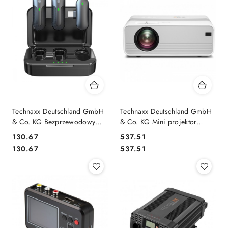
Technaxx Deutschland GmbH
Technaxx Deutschland GmbH
& Co. KG Bezprzewodowy
& Co. KG Mini projektor
mikrofon 2 sztuki TX-301
rzutnik HD LED 3W biało-
130.67
537.51
szary
Cena:
Cena:
Cena:
Cena:
130.67
537.51