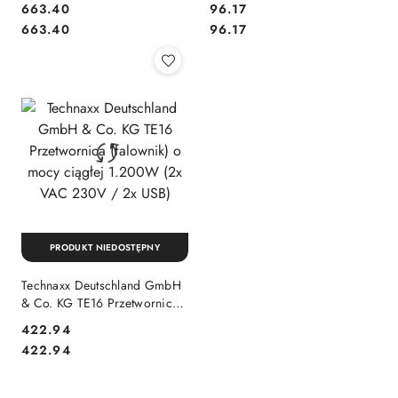
663.40
96.17
lic Netflix
Cena:
Cena:
Cena:
Cena:
663.40
96.17
PRODUKT NIEDOSTĘPNY
Technaxx Deutschland GmbH
& Co. KG TE16 Przetwornica
(falownik) o mocy ciągłej
422.94
1.200W (2x VAC 230V / 2x
Cena:
Cena:
422.94
USB)