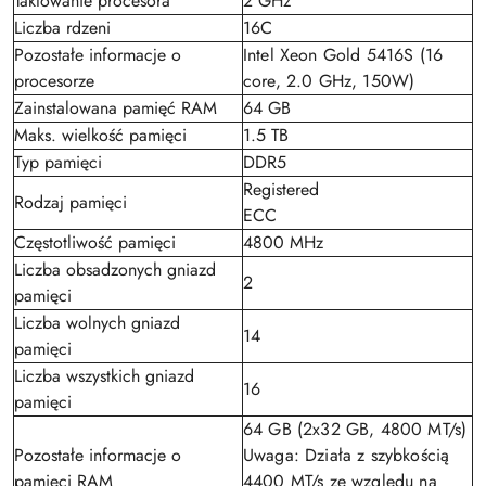
Taktowanie procesora
2 GHz
Liczba rdzeni
16C
Pozostałe informacje o
Intel Xeon Gold 5416S (16
procesorze
core, 2.0 GHz, 150W)
Zainstalowana pamięć RAM
64 GB
Maks. wielkość pamięci
1.5 TB
Typ pamięci
DDR5
Registered
Rodzaj pamięci
ECC
Częstotliwość pamięci
4800 MHz
Liczba obsadzonych gniazd
2
pamięci
Liczba wolnych gniazd
14
pamięci
Liczba wszystkich gniazd
16
pamięci
64 GB (2x32 GB, 4800 MT/s)
Pozostałe informacje o
Uwaga: Działa z szybkością
pamięci RAM
4400 MT/s ze względu na