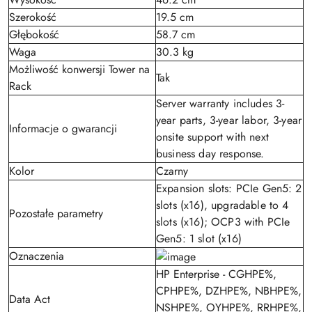
Szerokość
19.5 cm
Głębokość
58.7 cm
Waga
30.3 kg
Możliwość konwersji Tower na
Tak
Rack
Server warranty includes 3-
year parts, 3-year labor, 3-year
Informacje o gwarancji
onsite support with next
business day response.
Kolor
Czarny
Expansion slots: PCIe Gen5: 2
slots (x16), upgradable to 4
Pozostałe parametry
slots (x16); OCP3 with PCIe
Gen5: 1 slot (x16)
Oznaczenia
HP Enterprise - CGHPE%,
CPHPE%, DZHPE%, NBHPE%,
Data Act
NSHPE%, OYHPE%, RRHPE%,