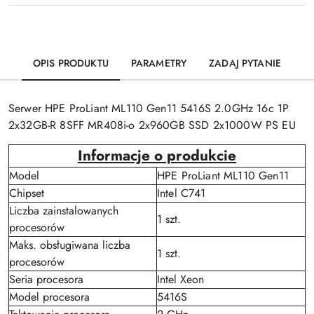
OPIS PRODUKTU
PARAMETRY
ZADAJ PYTANIE
Serwer HPE ProLiant ML110 Gen11 5416S 2.0GHz 16c 1P
2x32GB-R 8SFF MR408i-o 2x960GB SSD 2x1000W PS EU
Informacje o produkcie
Model
HPE ProLiant ML110 Gen11
Chipset
Intel C741
Liczba zainstalowanych
1 szt.
procesorów
Maks. obsługiwana liczba
1 szt.
procesorów
Seria procesora
Intel Xeon
Model procesora
5416S