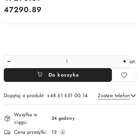
47290.89
Cena:
Ilość
szt.
Do koszyka
Dopytaj o produkt: +48 61 651 00 14
Zostaw telefon
Dostępność
Wysyłka w
i
24 godziny
ciągu:
Wyślij
dostawa
Cena przesyłki:
12