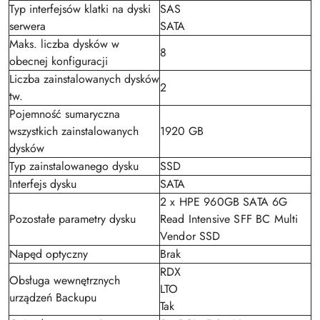
Typ interfejsów klatki na dyski
SAS
serwera
SATA
Maks. liczba dysków w
8
obecnej konfiguracji
Liczba zainstalowanych dysków
2
tw.
Pojemność sumaryczna
wszystkich zainstalowanych
1920 GB
dysków
Typ zainstalowanego dysku
SSD
Interfejs dysku
SATA
2 x HPE 960GB SATA 6G
Pozostałe parametry dysku
Read Intensive SFF BC Multi
Vendor SSD
Napęd optyczny
Brak
RDX
Obsługa wewnętrznych
LTO
urządzeń Backupu
Tak