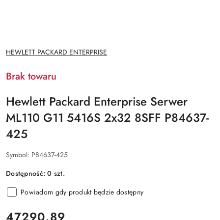
NAZWA
HEWLETT PACKARD ENTERPRISE
PRODUCENTA:
Brak towaru
Hewlett Packard Enterprise Serwer
ML110 G11 5416S 2x32 8SFF P84637-
425
Symbol:
P84637-425
Dostępność:
0
szt.
Powiadom gdy produkt będzie dostępny
cena:
47290.89