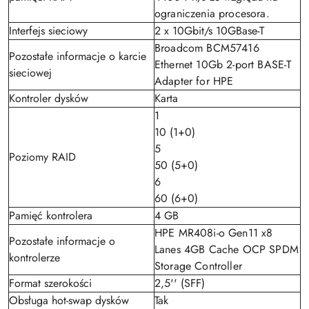
ograniczenia procesora.
Interfejs sieciowy
2 x 10Gbit/s 10GBase-T
Broadcom BCM57416
Pozostałe informacje o karcie
Ethernet 10Gb 2-port BASE-T
sieciowej
Adapter for HPE
Kontroler dysków
Karta
1
10 (1+0)
5
Poziomy RAID
50 (5+0)
6
60 (6+0)
Pamięć kontrolera
4 GB
HPE MR408i-o Gen11 x8
Pozostałe informacje o
Lanes 4GB Cache OCP SPDM
kontrolerze
Storage Controller
Format szerokości
2,5'' (SFF)
Obsługa hot-swap dysków
Tak