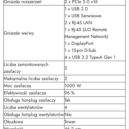
Gniazda rozszerzeń
2 x PCIe 5.0 x16
1 x USB 2.0
1 x USB Serwisowe
2 x RJ-45 LAN
1 x RJ-45 (iLO Remote
Gniazda we/wy
Management Network)
1 x DisplayPort
1 x 15-pin D-Sub
4 x USB 3.2 Type-A Gen 1
Liczba zamontowanych
2
zasilaczy
Maksymalna liczba zasilaczy
2
Moc zasilacza
1000 W
Efektywność zasilacza
96 %
Obsługa hot-plug zasilaczy
Tak
Liczba wentylatorów
4
Obsługa hot-plug wentylatorów
Nie
Obudowa
Tower
Wysokość
46.2 cm