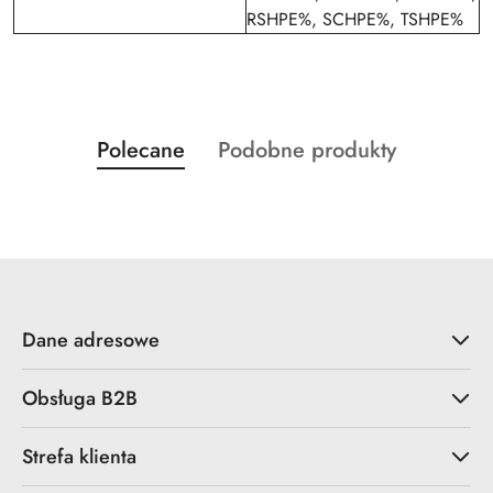
RSHPE%, SCHPE%, TSHPE%
Produkty
Produkty
Polecane
Podobne produkty
Pomiń karuzelę produktów
o
o
statusie:
statusie:
Dane adresowe
Obsługa B2B
Strefa klienta