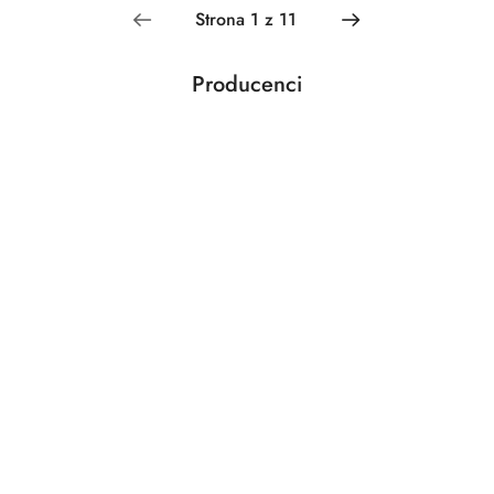
Producenci
Pomiń karuzelę producentów
Acar
Adler