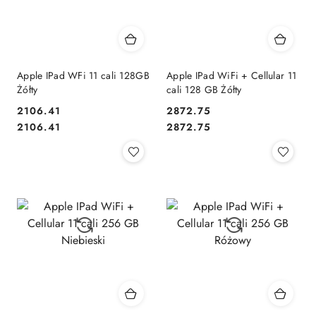
Apple IPad WFi 11 cali 128GB
Apple IPad WiFi + Cellular 11
Żółty
cali 128 GB Żółty
2106.41
2872.75
Cena:
Cena:
Cena:
Cena:
2106.41
2872.75