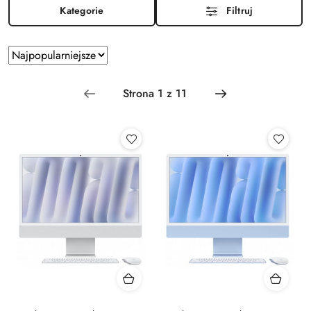
Kategorie
Filtruj
Zastosowano
Sortuj
sortowanie:
według
Najpopularniejsze.