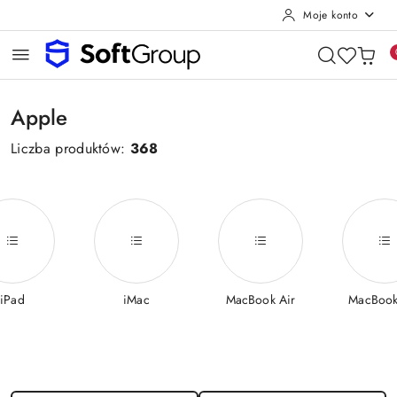
Moje konto
Przejdź do treści głównej
Przejdź do wyszukiwarki
Przejdź do moje konto
Przejdź do menu głównego
Przejdź do stopki
Apple
Liczba produktów:
368
iPad
iMac
MacBook Air
MacBook