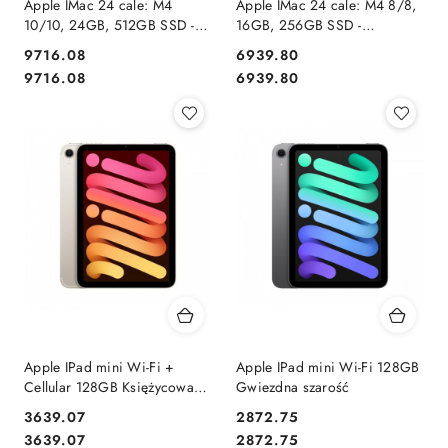
Apple IMac 24 cale: M4
Apple IMac 24 cale: M4 8/8,
10/10, 24GB, 512GB SSD -
16GB, 256GB SSD -
Srebrny
Niebieski
9716.08
6939.80
Cena:
Cena:
Cena:
Cena:
9716.08
6939.80
Apple IPad mini Wi-Fi +
Apple IPad mini Wi-Fi 128GB
Cellular 128GB Księżycowa
Gwiezdna szarość
poświata
3639.07
2872.75
Cena:
Cena:
Cena:
Cena:
3639.07
2872.75