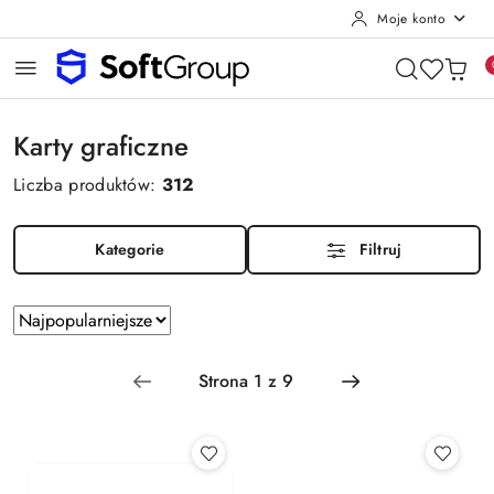
Moje konto
Przejdź do treści głównej
Przejdź do wyszukiwarki
Przejdź do moje konto
Przejdź do menu głównego
Przejdź do stopki
Karty graficzne
Liczba produktów:
312
Kategorie
Filtruj
Zastosowano
Sortuj
sortowanie:
według
Najpopularniejsze.