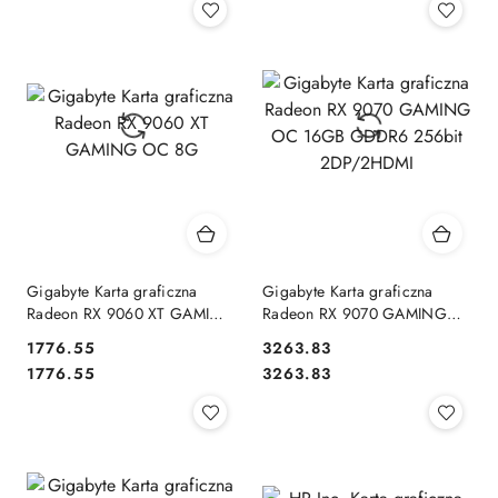
Gigabyte Karta graficzna
Gigabyte Karta graficzna
Radeon RX 9060 XT GAMING
Radeon RX 9070 GAMING
OC 8G
OC 16GB GDDR6 256bit
1776.55
3263.83
2DP/2HDMI
Cena:
Cena:
Cena:
Cena:
1776.55
3263.83