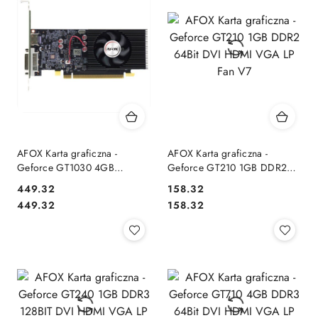
AFOX Karta graficzna -
AFOX Karta graficzna -
Geforce GT1030 4GB
Geforce GT210 1GB DDR2
GDDR4 64Bit DVI HDMI LP
64Bit DVI HDMI VGA LP Fan
449.32
158.32
Fan
V7
Cena:
Cena:
Cena:
Cena:
449.32
158.32