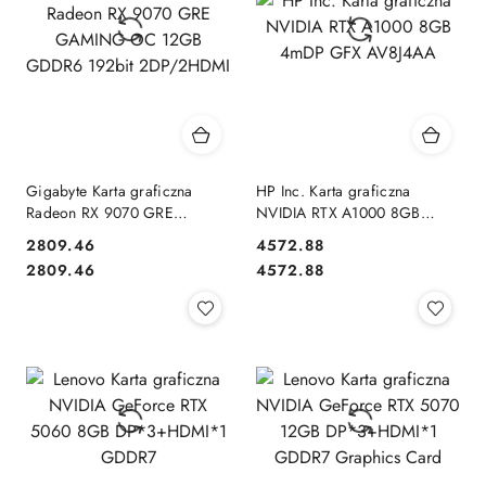
Gigabyte Karta graficzna
HP Inc. Karta graficzna
Radeon RX 9070 GRE
NVIDIA RTX A1000 8GB
GAMING OC 12GB GDDR6
4mDP GFX AV8J4AA
2809.46
4572.88
192bit 2DP/2HDMI
Cena:
Cena:
Cena:
Cena:
2809.46
4572.88