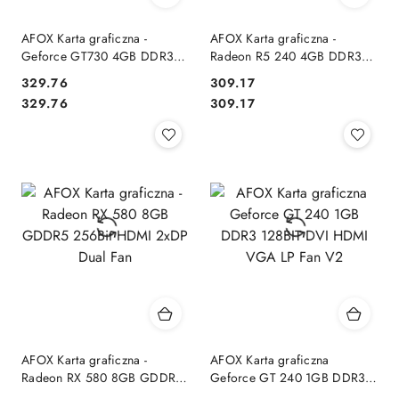
AFOX Karta graficzna -
AFOX Karta graficzna -
Geforce GT730 4GB DDR3
Radeon R5 240 4GB DDR3
128Bit DVI HDMI VGA LP
128Bit Dual DP LP Single Fan
329.76
309.17
Single Fan
Cena:
Cena:
Cena:
Cena:
329.76
309.17
AFOX Karta graficzna -
AFOX Karta graficzna
Radeon RX 580 8GB GDDR5
Geforce GT 240 1GB DDR3
256Bit HDMI 2xDP Dual Fan
128BIT DVI HDMI VGA LP Fan