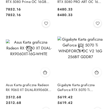
RTX 5080 Prime OC 16GB
RTX 5080 PRO ART OC 16GB
GDDR7 256bit 3DP/HDMI
GDDR7 256bit DP/HD
7852.16
8480.33
Cena:
Cena:
Cena:
Cena:
7852.16
8480.33
Asus Karta graficzna Radeon
Gigabyte Karta graficzna
RX 9060 XT DUAL-RX9060XT-
GeForce RTX 5070 Ti
16G-WHITE
WINDFORCE OC V2 16G
2512.68
5619.42
256BIT GDDR7
Cena:
Cena:
Cena:
Cena:
2512.68
5619.42