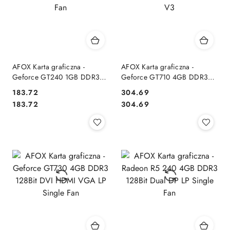
AFOX Karta graficzna -
AFOX Karta graficzna -
Geforce GT240 1GB DDR3
Geforce GT710 4GB DDR3
128BIT DVI HDMI VGA LP Fan
64Bit DVI HDMI VGA LP V3
183.72
304.69
Cena:
Cena:
Cena:
Cena:
183.72
304.69