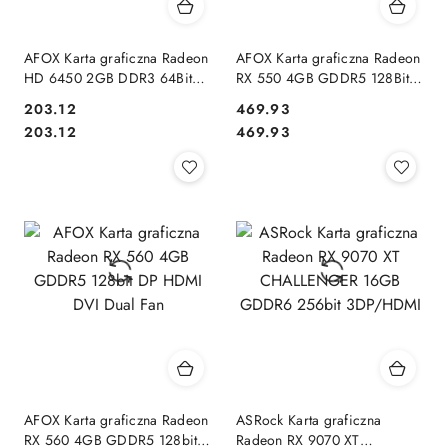
AFOX Karta graficzna Radeon
AFOX Karta graficzna Radeon
HD 6450 2GB DDR3 64Bit
RX 550 4GB GDDR5 128Bit
DVI HDMI VGA LP Fan L5
DVI HDMI DP ATX
203.12
469.93
Cena:
Cena:
Cena:
Cena:
203.12
469.93
AFOX Karta graficzna Radeon
ASRock Karta graficzna
RX 560 4GB GDDR5 128bit
Radeon RX 9070 XT