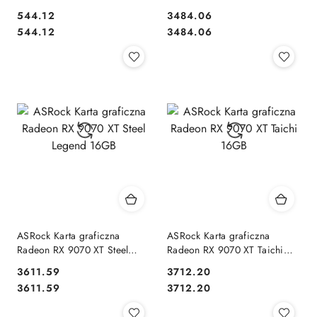
DP HDMI DVI Dual Fan
CHALLENGER 16GB GDDR6
544.12
3484.06
256bit 3DP/HDMI
Cena:
Cena:
Cena:
Cena:
544.12
3484.06
ASRock Karta graficzna
ASRock Karta graficzna
Radeon RX 9070 XT Steel
Radeon RX 9070 XT Taichi
Legend 16GB
16GB
3611.59
3712.20
Cena:
Cena:
Cena:
Cena:
3611.59
3712.20