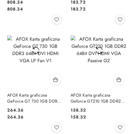
808.34
183.72
V2
Cena:
Cena:
Cena:
Cena:
808.34
183.72
AFOX Karta graficzna
AFOX Karta graficzna
GeForce GT 730 1GB DDR3
Geforce GT210 1GB DDR2
64Bit DVI HDMI VGA LP Fan
64Bit DVI HDMI VGA Passive
264.36
158.32
V1
G2
Cena:
Cena:
Cena:
Cena:
264.36
158.32