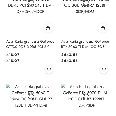
Asus Karta graficzna GeForce
Asus Karta graficzna GeForce
GT730 2GB DDR5 PCI 2.0
RTX 5060 Ti Dual OC 8GB
64BIT DVI-D/HDMI/HDCP
GDDR7 128BIT 3DP/HDMI
418.07
2643.56
Cena:
Cena:
Cena:
Cena:
418.07
2643.56