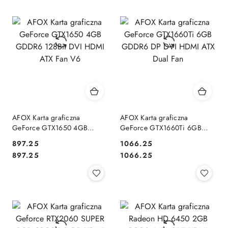
AFOX Karta graficzna
AFOX Karta graficzna
GeForce GTX1650 4GB
GeForce GTX1660Ti 6GB
GDDR6 128Bit DVI HDMI ATX
GDDR6 DP DVI HDMI ATX
897.25
1066.25
Fan V6
Dual Fan
Cena:
Cena:
Cena:
Cena:
897.25
1066.25