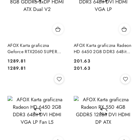
AFOX Karta graficzna
AFOX Karta graficzna Radeon
Geforce RTX2060 SUPER
HD 6450 2GB DDR3 64Bit
8GB GDDR6 3xDP HDMI ATX
DVI HDMI VGA LP
1289.81
201.63
Dual V2
Cena:
Cena:
Cena:
Cena:
1289.81
201.63