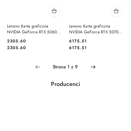
Lenovo Karta graficzna
Lenovo Karta graficzna
NVIDIA GeForce RTX 5060
NVIDIA GeForce RTX 5070
8GB DP*3+HDMI*1 GDDR7
12GB DP*3+HDMI*1 GDDR7
2305.60
6175.51
Graphics Card
Cena:
Cena:
Cena:
Cena:
2305.60
6175.51
Producenci
Pomiń karuzelę producentów
Acar