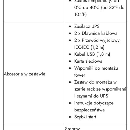
Zakres temperatury: od
0°C do 40°C (od 32°F do
104°F)
Zasilacz UPS
2 x Dławnica kablowa
2 x Przewód wyjściowy
IEC-IEC (1,2 m)
Kabel USB (1,8 m)
Karta sieciowa
Wsporniki do montażu
Akcesoria w zestawie
tower
Zestaw do montażu w
szafie rack ze wspornikami
i szynami do UPS
Instrukcje dotyczące
bezpieczeństwa
Szybki start
Srebrny