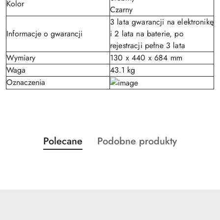
Kolor
Czarny
3 lata gwarancji na elektronikę
Informacje o gwarancji
i 2 lata na baterie, po
rejestracji pełne 3 lata
Wymiary
130 x 440 x 684 mm
Waga
43.1 kg
Oznaczenia
Produkty
Produkty
Polecane
Podobne produkty
Pomiń karuzelę produktów
o
o
statusie:
statusie: