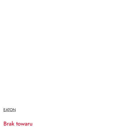
NAZWA
EATON
PRODUCENTA:
Brak towaru