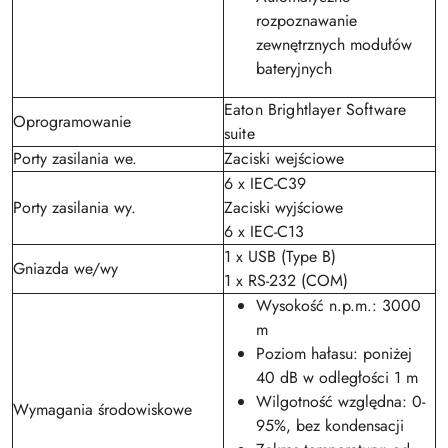
rozpoznawanie
zewnętrznych modułów
bateryjnych
Eaton Brightlayer Software
Oprogramowanie
suite
Porty zasilania we.
Zaciski wejściowe
6 x IEC-C39
Porty zasilania wy.
Zaciski wyjściowe
6 x IEC-C13
1 x USB (Type B)
Gniazda we/wy
1 x RS-232 (COM)
Wysokość n.p.m.: 3000
m
Poziom hałasu: poniżej
40 dB w odległości 1 m
Wilgotność względna: 0-
Wymagania środowiskowe
95%, bez kondensacji