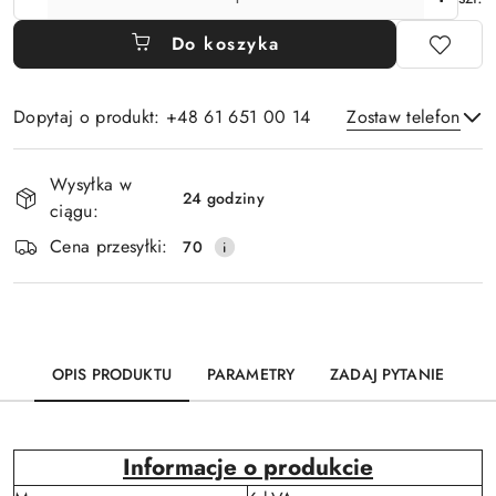
Do koszyka
Dopytaj o produkt: +48 61 651 00 14
Zostaw telefon
Dostępność
Wysyłka w
i
24 godziny
ciągu:
Wyślij
dostawa
Cena przesyłki:
70
OPIS PRODUKTU
PARAMETRY
ZADAJ PYTANIE
Informacje o produkcie