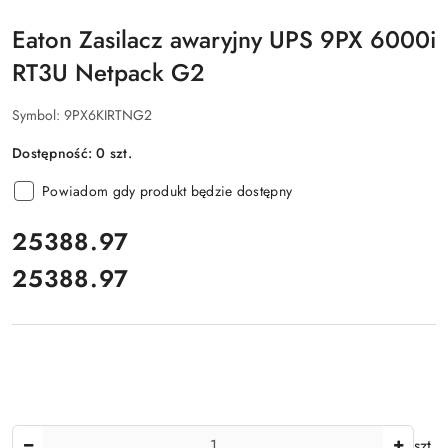
Eaton Zasilacz awaryjny UPS 9PX 6000i
RT3U Netpack G2
Symbol:
9PX6KIRTNG2
Dostępność:
0
szt.
Powiadom gdy produkt będzie dostępny
cena:
25388.97
25388.97
Cena:
Ilość
szt.