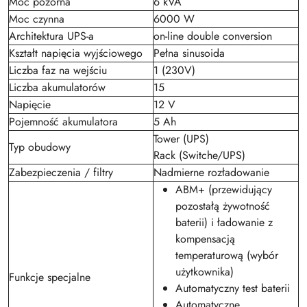
Moc pozorna
6 kVA
Moc czynna
6000 W
Architektura UPS-a
on-line double conversion
Kształt napięcia wyjściowego
Pełna sinusoida
Liczba faz na wejściu
1 (230V)
Liczba akumulatorów
15
Napięcie
12 V
Pojemność akumulatora
5 Ah
Tower (UPS)
Typ obudowy
Rack (Switche/UPS)
Zabezpieczenia / filtry
Nadmierne rozładowanie
ABM+ (przewidujący
pozostałą żywotność
baterii) i ładowanie z
kompensacją
temperaturową (wybór
użytkownika)
Funkcje specjalne
Automatyczny test baterii
Automatyczne