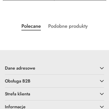
Produkty
Produkty
Polecane
Podobne produkty
Pomiń karuzelę produktów
o
o
statusie:
statusie:
Dane adresowe
Obsługa B2B
Strefa klienta
Informacje