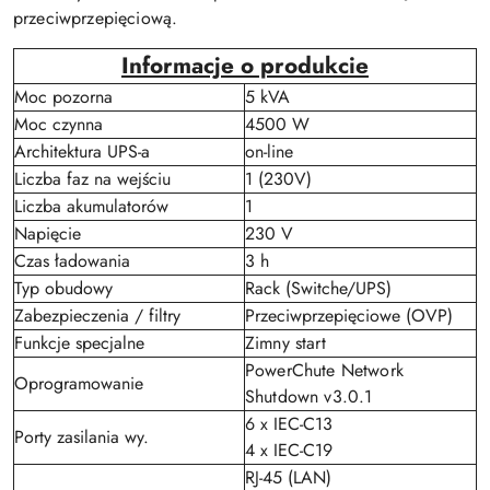
przeciwprzepięciową.
Informacje o produkcie
Moc pozorna
5 kVA
Moc czynna
4500 W
Architektura UPS-a
on-line
Liczba faz na wejściu
1 (230V)
Liczba akumulatorów
1
Napięcie
230 V
Czas ładowania
3 h
Typ obudowy
Rack (Switche/UPS)
Zabezpieczenia / filtry
Przeciwprzepięciowe (OVP)
Funkcje specjalne
Zimny start
PowerChute Network
Oprogramowanie
Shutdown v3.0.1
6 x IEC-C13
Porty zasilania wy.
4 x IEC-C19
RJ-45 (LAN)