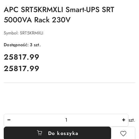
APC SRT5KRMXLI Smart-UPS SRT
5000VA Rack 230V
Symbol:
SRT5KRMXLI
Dostępność:
3
szt.
cena:
25817.99
25817.99
Cena:
Ilość
szt.
Do koszyka