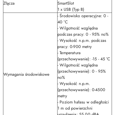
Złącza
SmartSlot
1 x USB (Typ B)
- Środowisko operacyjne: 0 -
40 °C
- Wilgotność względna
podczas pracy: 0 - 95% no%
- Wysokość n.p.m. podczas
pracy: 0-900 metry
- Temperatura
(przechowywanie): -15 - 45 °C
- Wilgotność względna
(przechowywanie): 0 - 95%
Wymagania środowiskowe
no%
- Wysokość n.p.m.
(przechowywanie): 0-4500
metry
- Poziom hałasu w odległości
1 m od powierzchni
urządzenia: 55.00 dBA