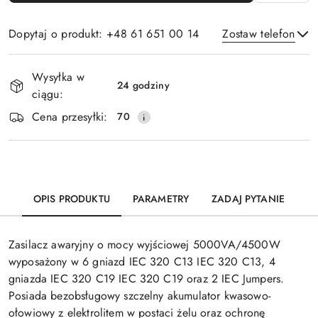
Dopytaj o produkt: +48 61 651 00 14
Zostaw telefon
Dostępność
Wysyłka w
i
24 godziny
ciągu:
Wyślij
dostawa
Cena przesyłki:
70
OPIS PRODUKTU
PARAMETRY
ZADAJ PYTANIE
Zasilacz awaryjny o mocy wyjściowej 5000VA/4500W
wyposażony w 6 gniazd IEC 320 C13 IEC 320 C13, 4
gniazda IEC 320 C19 IEC 320 C19 oraz 2 IEC Jumpers.
Posiada bezobsługowy szczelny akumulator kwasowo-
ołowiowy z elektrolitem w postaci żelu oraz ochronę