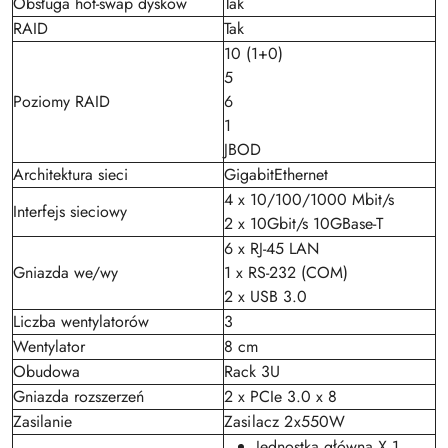
Obsługa hot-swap dysków
Tak
RAID
Tak
10 (1+0)
5
Poziomy RAID
6
1
JBOD
Architektura sieci
GigabitEthernet
4 x 10/100/1000 Mbit/s
Interfejs sieciowy
2 x 10Gbit/s 10GBase-T
6 x RJ-45 LAN
Gniazda we/wy
1 x RS-232 (COM)
2 x USB 3.0
Liczba wentylatorów
3
Wentylator
8 cm
Obudowa
Rack 3U
Gniazda rozszerzeń
2 x PCIe 3.0 x 8
Zasilanie
Zasilacz 2x550W
Jednostka główna X 1