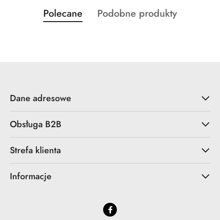
Produkty
Produkty
Polecane
Podobne produkty
Pomiń karuzelę produktów
o
o
statusie:
statusie:
Dane adresowe
Obsługa B2B
Strefa klienta
Informacje