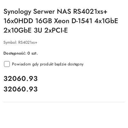
Synology Serwer NAS RS4021xs+
16x0HDD 16GB Xeon D-1541 4x1GbE
2x10GbE 3U 2xPCI-E
Symbol:
RS4021xs+
Dostępność:
0
szt.
Powiadom gdy produkt będzie dostępny
cena:
32060.93
32060.93
Cena: