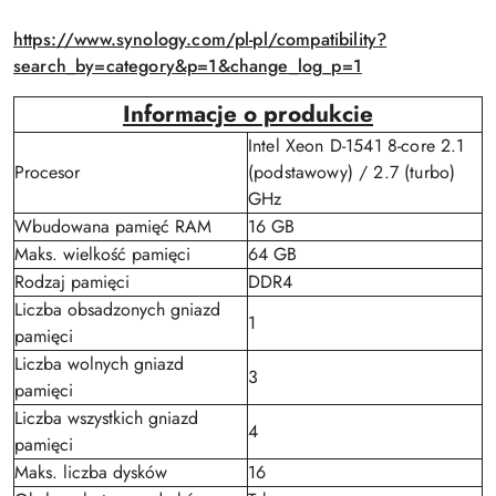
https://www.synology.com/pl-pl/compatibility?
search_by=category&p=1&change_log_p=1
Informacje o produkcie
Intel Xeon D-1541 8-core 2.1
Procesor
(podstawowy) / 2.7 (turbo)
GHz
Wbudowana pamięć RAM
16 GB
Maks. wielkość pamięci
64 GB
Rodzaj pamięci
DDR4
Liczba obsadzonych gniazd
1
pamięci
Liczba wolnych gniazd
3
pamięci
Liczba wszystkich gniazd
4
pamięci
Maks. liczba dysków
16