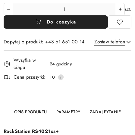
Ilość
szt.
Do koszyka
Dopytaj o produkt: +48 61 651 00 14
Zostaw telefon
Dostępność
Wysyłka w
i
24 godziny
ciągu:
Wyślij
dostawa
Cena przesyłki:
10
OPIS PRODUKTU
PARAMETRY
ZADAJ PYTANIE
RackStation RS4021xs+