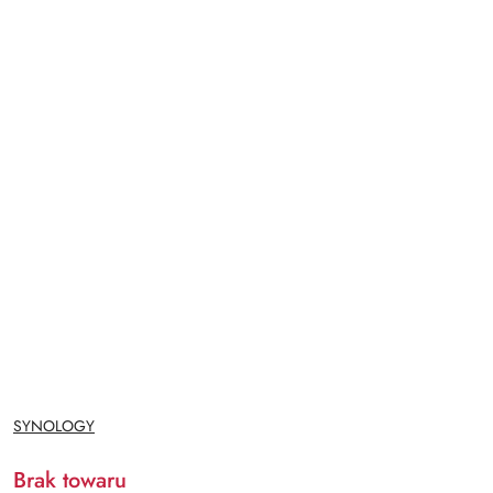
NAZWA
SYNOLOGY
PRODUCENTA:
Brak towaru