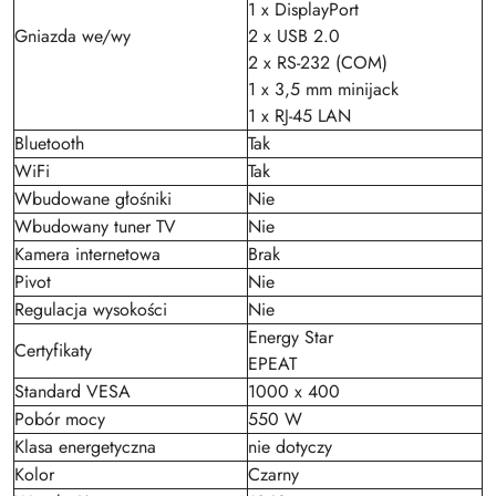
1 x DisplayPort
Gniazda we/wy
2 x USB 2.0
2 x RS-232 (COM)
1 x 3,5 mm minijack
1 x RJ-45 LAN
Bluetooth
Tak
WiFi
Tak
Wbudowane głośniki
Nie
Wbudowany tuner TV
Nie
Kamera internetowa
Brak
Pivot
Nie
Regulacja wysokości
Nie
Energy Star
Certyfikaty
EPEAT
Standard VESA
1000 x 400
Pobór mocy
550 W
Klasa energetyczna
nie dotyczy
Kolor
Czarny