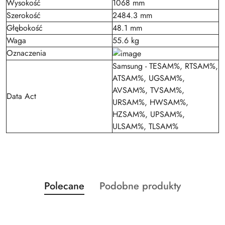
Wysokość
1068 mm
Szerokość
2484.3 mm
Głębokość
48.1 mm
Waga
55.6 kg
Oznaczenia
Samsung - TESAM%, RTSAM%,
ATSAM%, UGSAM%,
AVSAM%, TVSAM%,
Data Act
URSAM%, HWSAM%,
HZSAM%, UPSAM%,
ULSAM%, TLSAM%
Produkty
Produkty
Polecane
Podobne produkty
Pomiń karuzelę produktów
o
o
statusie:
statusie: