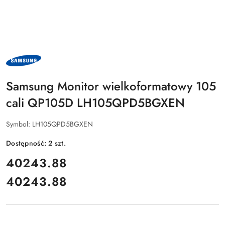
NAZWA
PRODUCENTA:
SAMSUNG
Samsung Monitor wielkoformatowy 105
cali QP105D LH105QPD5BGXEN
Symbol:
LH105QPD5BGXEN
Dostępność:
2
szt.
cena:
40243.88
40243.88
Cena: