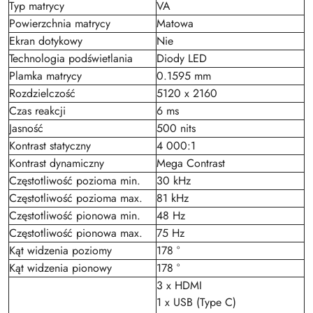
Typ matrycy
VA
Powierzchnia matrycy
Matowa
Ekran dotykowy
Nie
Technologia podświetlania
Diody LED
Plamka matrycy
0.1595 mm
Rozdzielczość
5120 x 2160
Czas reakcji
6 ms
Jasność
500 nits
Kontrast statyczny
4 000:1
Kontrast dynamiczny
Mega Contrast
Częstotliwość pozioma min.
30 kHz
Częstotliwość pozioma max.
81 kHz
Częstotliwość pionowa min.
48 Hz
Częstotliwość pionowa max.
75 Hz
Kąt widzenia poziomy
178 °
Kąt widzenia pionowy
178 °
3 x HDMI
1 x USB (Type C)