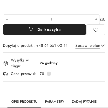
Ilość
szt.
Do koszyka
Dopytaj o produkt: +48 61 651 00 14
Zostaw telefon
Dostępność
Wysyłka w
i
24 godziny
ciągu:
Wyślij
dostawa
Cena przesyłki:
70
OPIS PRODUKTU
PARAMETRY
ZADAJ PYTANIE