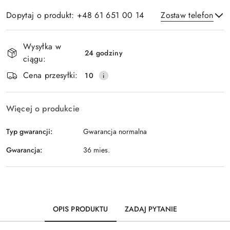
Dopytaj o produkt: +48 61 651 00 14
Zostaw telefon
Dostępność
Wysyłka w
i
24 godziny
ciągu:
Wyślij
dostawa
Cena przesyłki:
10
Więcej o produkcie
Typ gwarancji:
Gwarancja normalna
Gwarancja:
36 mies.
OPIS PRODUKTU
ZADAJ PYTANIE