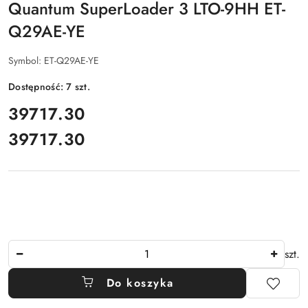
Quantum SuperLoader 3 LTO-9HH ET-
Q29AE-YE
Symbol:
ET-Q29AE-YE
Dostępność:
7
szt.
cena:
39717.30
39717.30
Cena:
Ilość
szt.
Do koszyka