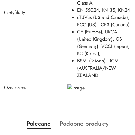
Class A
EN 55024, KN 35; KN24
Certyfikaty
cTUVus (US and Canada),
FCC (US), ICES (Canada)
CE (Europe), UKCA
(United Kingdom), GS
(Germany), VCCI (Japan),
KC (Korea),
BSMI (Taiwan), RCM
(AUSTRALIA/NEW
ZEALAND
Oznaczenia
Produkty
Produkty
Polecane
Podobne produkty
Pomiń karuzelę produktów
o
o