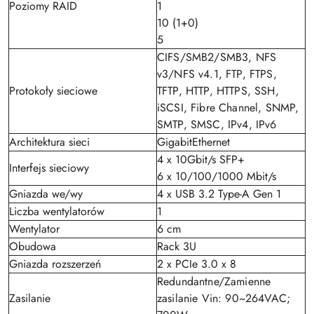
Poziomy RAID
1
10 (1+0)
5
CIFS/SMB2/SMB3, NFS
v3/NFS v4.1, FTP, FTPS,
Protokoły sieciowe
TFTP, HTTP, HTTPS, SSH,
iSCSI, Fibre Channel, SNMP,
SMTP, SMSC, IPv4, IPv6
Architektura sieci
GigabitEthernet
4 x 10Gbit/s SFP+
Interfejs sieciowy
6 x 10/100/1000 Mbit/s
Gniazda we/wy
4 x USB 3.2 Type-A Gen 1
Liczba wentylatorów
1
Wentylator
6 cm
Obudowa
Rack 3U
Gniazda rozszerzeń
2 x PCIe 3.0 x 8
Redundantne/Zamienne
Zasilanie
zasilanie Vin: 90~264VAC;