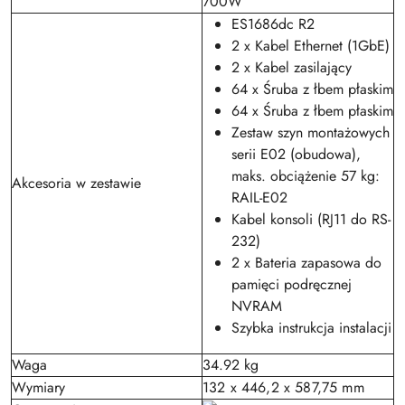
700W
ES1686dc R2
2 x Kabel Ethernet (1GbE)
2 x Kabel zasilający
64 x Śruba z łbem płaskim
64 x Śruba z łbem płaskim
Zestaw szyn montażowych
serii E02 (obudowa),
maks. obciążenie 57 kg:
Akcesoria w zestawie
RAIL-E02
Kabel konsoli (RJ11 do RS-
232)
2 x Bateria zapasowa do
pamięci podręcznej
NVRAM
Szybka instrukcja instalacji
Waga
34.92 kg
Wymiary
132 x 446,2 x 587,75 mm