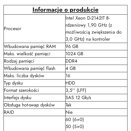
Informacje o produkcie
Intel Xeon D-2142IT 8-
rdzeniowy 1,90 GHz (z
Procesor
możliwością zwiększenia do
3,0 GHz) na kontroler
Wbudowana pamięć RAM
96 GB
Maks. wielkość pamięci
1024 GB
Rodzaj pamięci
DDR4
Wbudowana pamięć flash
4 GB
Maks. liczba dysków
16
Typ dysku
HDD
Format szerokości
3,5'' (LFF)
Interfejs dysku
SAS 12 Gb/s
Obsługa hot-swap dysków
Tak
RAID
Nie
60 (6+0)
50 (5+0)