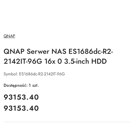
NAZWA
QNAP
PRODUCENTA:
QNAP Serwer NAS ES1686dc-R2-
2142IT-96G 16x 0 3.5-inch HDD
Symbol:
ES1686dc-R2-2142IT-96G
Dostępność:
1
szt.
cena:
93153.40
93153.40
Cena: