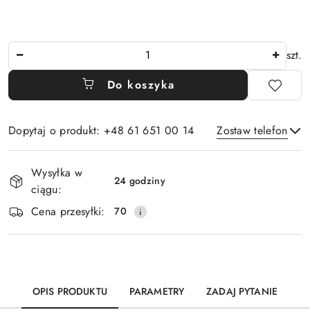
Ilość
szt.
Do koszyka
Dopytaj o produkt: +48 61 651 00 14
Zostaw telefon
Dostępność
Wysyłka w
i
24 godziny
ciągu:
Wyślij
dostawa
Cena przesyłki:
70
OPIS PRODUKTU
PARAMETRY
ZADAJ PYTANIE