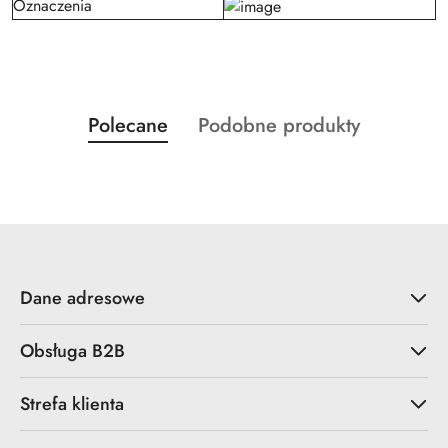
Oznaczenia
Produkty
Produkty
Polecane
Podobne produkty
Pomiń karuzelę produktów
o
o
statusie:
statusie:
Dane adresowe
Obsługa B2B
Strefa klienta