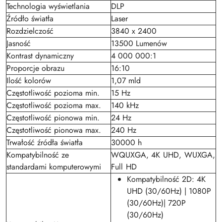
Technologia wyświetlania
DLP
Źródło światła
Laser
Rozdzielczość
3840 x 2400
Jasność
13500 Lumenów
Kontrast dynamiczny
4 000 000:1
Proporcje obrazu
16:10
Ilość kolorów
1,07 mld
Częstotliwość pozioma min.
15 Hz
Częstotliwość pozioma max.
140 kHz
Częstotliwość pionowa min.
24 Hz
Częstotliwość pionowa max.
240 Hz
Trwałość źródła światła
30000 h
Kompatybilność ze
WQUXGA, 4K UHD, WUXGA,
standardami komputerowymi
Full HD
Kompatybilność 2D: 4K
UHD (30/60Hz) | 1080P
(30/60Hz)| 720P
(30/60Hz)