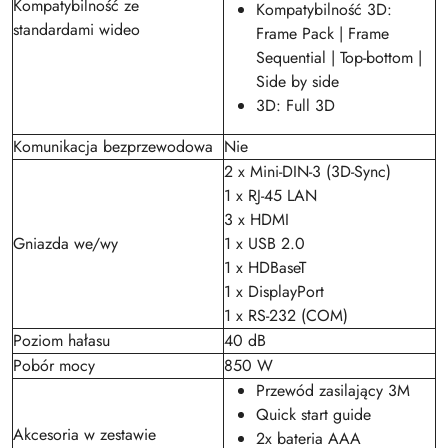
Kompatybilność ze
Kompatybilność 3D:
standardami wideo
Frame Pack | Frame
Sequential | Top-bottom |
Side by side
3D: Full 3D
Komunikacja bezprzewodowa
Nie
2 x Mini-DIN-3 (3D-Sync)
1 x RJ-45 LAN
3 x HDMI
Gniazda we/wy
1 x USB 2.0
1 x HDBaseT
1 x DisplayPort
1 x RS-232 (COM)
Poziom hałasu
40 dB
Pobór mocy
850 W
Przewód zasilający 3M
Quick start guide
Akcesoria w zestawie
2x bateria AAA