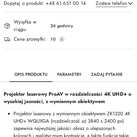
Dopytaj o produkt: +48 61 651 00 14
Zostaw telefon
Dostępność
Wysyłka w
i
24 godziny
ciągu:
Wyślij
dostawa
Cena przesyłki:
10
OPIS PRODUKTU
PARAMETRY
ZADAJ PYTANIE
Projektor laserowy ProAV w rozdzielczości 4K UHD+ o
wysokiej jasności, z wymiennym obiektywem
Projektor laserowy z wymiennym obiektywem ZK1320 4K
UHD+ WQUXGA (rozdzielczość aż 3840 x 2400 px)
zapewnia najwyższej jakości obraz o ulepszonych
kolorach i realistycznym kontraście, a także funkcje takie