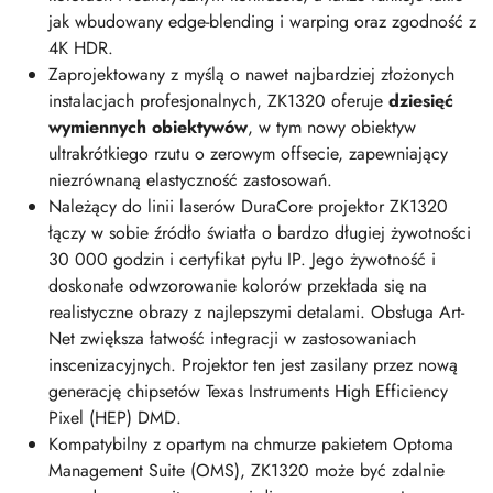
jak wbudowany edge-blending i warping oraz zgodność z
4K HDR.
Zaprojektowany z myślą o nawet najbardziej złożonych
instalacjach profesjonalnych, ZK1320 oferuje
dziesięć
wymiennych obiektywów
, w tym nowy obiektyw
ultrakrótkiego rzutu o zerowym offsecie, zapewniający
niezrównaną elastyczność zastosowań.
Należący do linii laserów DuraCore projektor ZK1320
łączy w sobie źródło światła o bardzo długiej żywotności
30 000 godzin i certyfikat pyłu IP. Jego żywotność i
doskonałe odwzorowanie kolorów przekłada się na
realistyczne obrazy z najlepszymi detalami. Obsługa Art-
Net zwiększa łatwość integracji w zastosowaniach
inscenizacyjnych. Projektor ten jest zasilany przez nową
generację chipsetów Texas Instruments High Efficiency
Pixel (HEP) DMD.
Kompatybilny z opartym na chmurze pakietem Optoma
Management Suite (OMS), ZK1320 może być zdalnie