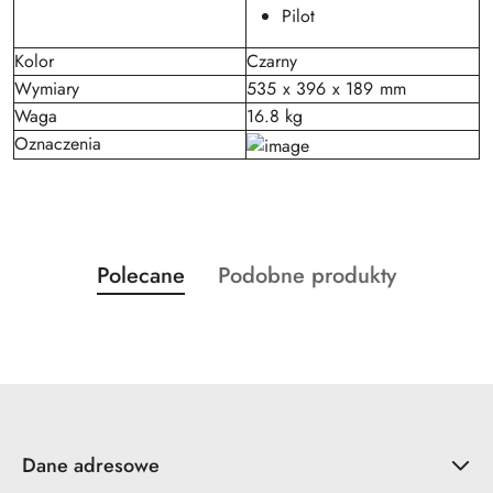
Pilot
Kolor
Czarny
Wymiary
535 x 396 x 189 mm
Waga
16.8 kg
Oznaczenia
Produkty
Produkty
Polecane
Podobne produkty
Pomiń karuzelę produktów
o
o
statusie:
statusie:
Dane adresowe