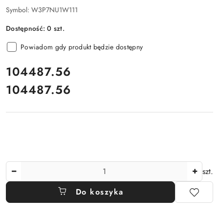
Symbol:
W3P7NU1W111
Dostępność:
0
szt.
Powiadom gdy produkt będzie dostępny
cena:
104487.56
104487.56
Cena:
Ilość
szt.
Do koszyka