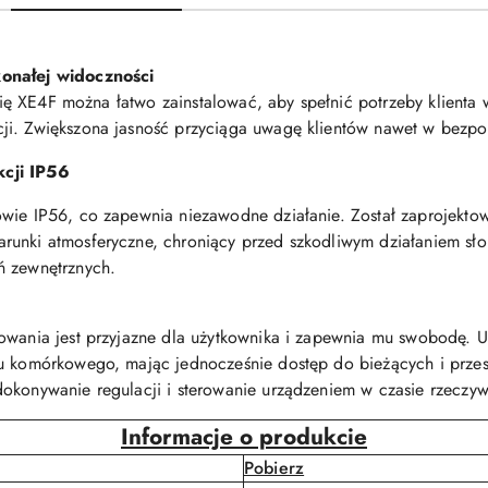
konałej widoczności
serię XE4F można łatwo zainstalować, aby spełnić potrzeby klienta
ji. Zwiększona jasność przyciąga uwagę klientów nawet w bezpo
kcji IP56
wie IP56, co zapewnia niezawodne działanie. Został zaprojektowa
unki atmosferyczne, chroniący przed szkodliwym działaniem słońc
ń zewnętrznych.
rowania jest przyjazne dla użytkownika i zapewnia mu swobodę. 
nu komórkowego, mając jednocześnie dostęp do bieżących i prze
okonywanie regulacji i sterowanie urządzeniem w czasie rzeczyw
Informacje o produkcie
Pobierz