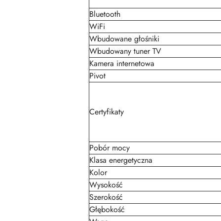
Bluetooth
WiFi
Wbudowane głośniki
Wbudowany tuner TV
Kamera internetowa
Pivot
Certyfikaty
Pobór mocy
Klasa energetyczna
Kolor
Wysokość
Szerokość
Głębokość