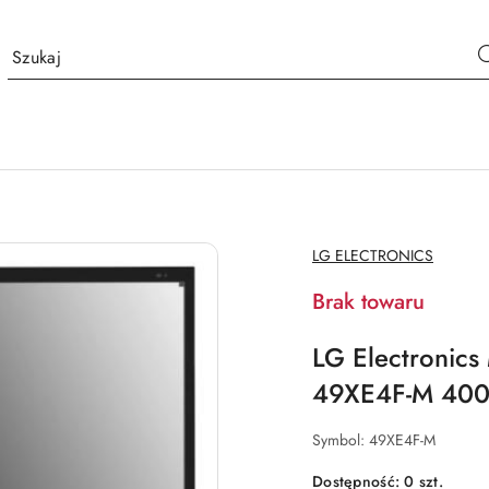
NAZWA
LG ELECTRONICS
PRODUCENTA:
Brak towaru
LG Electronics
49XE4F-M 40
Symbol:
49XE4F-M
Dostępność:
0
szt.