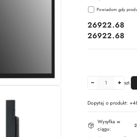
Powiadom gdy produk
cena:
26922.68
26922.68
Cena:
Ilość
szt.
Dopytaj o produkt: +4
Dostępność
Wysyłka w
i
2
ciągu:
dostawa