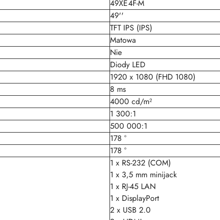
49XE4F-M
49''
TFT IPS (IPS)
Matowa
Nie
Diody LED
1920 x 1080 (FHD 1080)
8 ms
4000 cd/m²
1 300:1
500 000:1
178 °
178 °
1 x RS-232 (COM)
1 x 3,5 mm minijack
1 x RJ-45 LAN
1 x DisplayPort
2 x USB 2.0