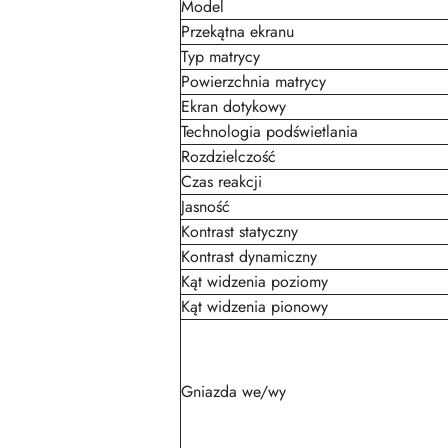
Model
Przekątna ekranu
Typ matrycy
Powierzchnia matrycy
Ekran dotykowy
Technologia podświetlania
Rozdzielczość
Czas reakcji
Jasność
Kontrast statyczny
Kontrast dynamiczny
Kąt widzenia poziomy
Kąt widzenia pionowy
Gniazda we/wy