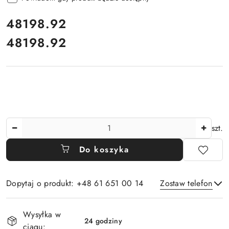
cena:
48198.92
48198.92
Cena:
Ilość
szt.
Do koszyka
Dopytaj o produkt: +48 61 651 00 14
Zostaw telefon
Dostępność
Wysyłka w
i
24 godziny
ciągu: