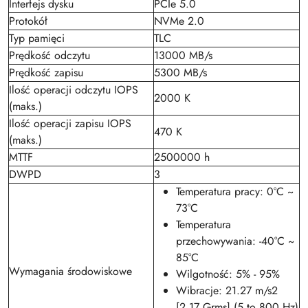
Interfejs dysku
PCIe 5.0
Protokół
NVMe 2.0
Typ pamięci
TLC
Prędkość odczytu
13000 MB/s
Prędkość zapisu
5300 MB/s
Ilość operacji odczytu IOPS
2000 K
(maks.)
Ilość operacji zapisu IOPS
470 K
(maks.)
MTTF
2500000 h
DWPD
3
Temperatura pracy: 0°C ~
73°C
Temperatura
przechowywania: -40°C ~
85°C
Wymagania środowiskowe
Wilgotność: 5% - 95%
Wibracje: 21.27 m/s2
[2.17 Grms] (5 to 800 Hz)