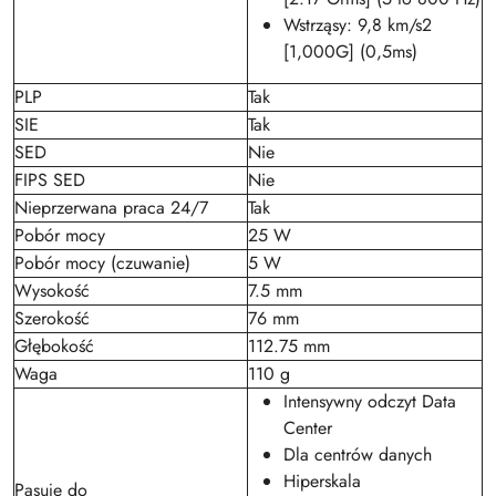
Wstrząsy: 9,8 km/s2
[1,000G] (0,5ms)
PLP
Tak
SIE
Tak
SED
Nie
FIPS SED
Nie
Nieprzerwana praca 24/7
Tak
Pobór mocy
25 W
Pobór mocy (czuwanie)
5 W
Wysokość
7.5 mm
Szerokość
76 mm
Głębokość
112.75 mm
Waga
110 g
Intensywny odczyt Data
Center
Dla centrów danych
Hiperskala
Pasuje do