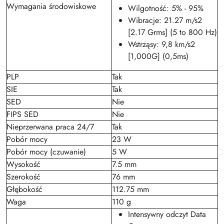
Wymagania środowiskowe
Wilgotność: 5% - 95%
Wibracje: 21.27 m/s2
[2.17 Grms] (5 to 800 Hz)
Wstrząsy: 9,8 km/s2
[1,000G] (0,5ms)
PLP
Tak
SIE
Tak
SED
Nie
FIPS SED
Nie
Nieprzerwana praca 24/7
Tak
Pobór mocy
23 W
Pobór mocy (czuwanie)
5 W
Wysokość
7.5 mm
Szerokość
76 mm
Głębokość
112.75 mm
Waga
110 g
Intensywny odczyt Data