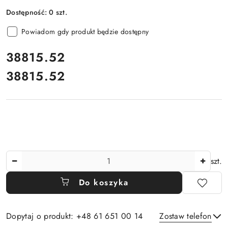
Dostępność:
0
szt.
Powiadom gdy produkt będzie dostępny
cena:
38815.52
38815.52
Cena:
Ilość
szt.
Do koszyka
Dopytaj o produkt: +48 61 651 00 14
Zostaw telefon