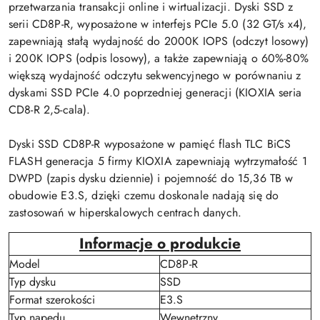
przetwarzania transakcji online i wirtualizacji. Dyski SSD z
serii CD8P-R, wyposażone w interfejs PCIe 5.0 (32 GT/s x4),
zapewniają stałą wydajność do 2000K IOPS (odczyt losowy)
i 200K IOPS (odpis losowy), a także zapewniają o 60%-80%
większą wydajność odczytu sekwencyjnego w porównaniu z
dyskami SSD PCIe 4.0 poprzedniej generacji (KIOXIA seria
CD8-R 2,5-cala).
Dyski SSD CD8P-R wyposażone w pamięć flash TLC BiCS
FLASH generacja 5 firmy KIOXIA zapewniają wytrzymałość 1
DWPD (zapis dysku dziennie) i pojemność do 15,36 TB w
obudowie E3.S, dzięki czemu doskonale nadają się do
zastosowań w hiperskalowych centrach danych.
Informacje o produkcie
Model
CD8P-R
Typ dysku
SSD
Format szerokości
E3.S
Typ napędu
Wewnętrzny