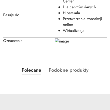
Center
Dla centrów danych
Hiperskala
Pasuje do
Przetwarzanie transakcji
online
Wirtualizacja
Oznaczenia
Produkty
Produkty
Polecane
Podobne produkty
Pomiń karuzelę produktów
o
o
statusie:
statusie: