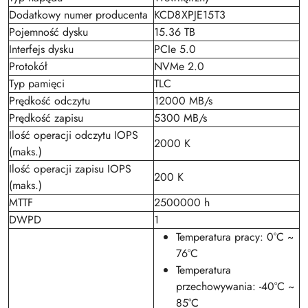
Dodatkowy numer producenta
KCD8XPJE15T3
Pojemność dysku
15.36 TB
Interfejs dysku
PCIe 5.0
Protokół
NVMe 2.0
Typ pamięci
TLC
Prędkość odczytu
12000 MB/s
Prędkość zapisu
5300 MB/s
Ilość operacji odczytu IOPS
2000 K
(maks.)
Ilość operacji zapisu IOPS
200 K
(maks.)
MTTF
2500000 h
DWPD
1
Temperatura pracy: 0°C ~
76°C
Temperatura
przechowywania: -40°C ~
85°C