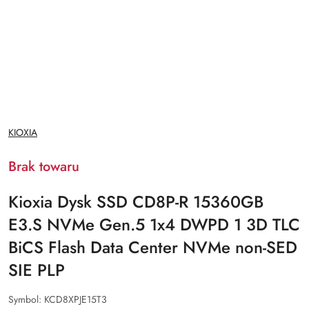
NAZWA
KIOXIA
PRODUCENTA:
Brak towaru
Kioxia Dysk SSD CD8P-R 15360GB
E3.S NVMe Gen.5 1x4 DWPD 1 3D TLC
BiCS Flash Data Center NVMe non-SED
SIE PLP
Symbol:
KCD8XPJE15T3