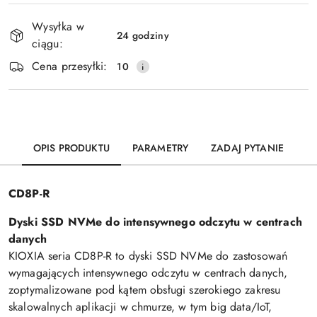
Dostępność
Wysyłka w
i
24 godziny
ciągu:
Wyślij
dostawa
Cena przesyłki:
10
OPIS PRODUKTU
PARAMETRY
ZADAJ PYTANIE
CD8P-R
Dyski SSD NVMe do intensywnego odczytu w centrach
danych
KIOXIA seria CD8P-R to dyski SSD NVMe do zastosowań
wymagających intensywnego odczytu w centrach danych,
zoptymalizowane pod kątem obsługi szerokiego zakresu
skalowalnych aplikacji w chmurze, w tym big data/IoT,