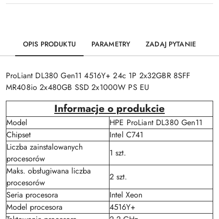
OPIS PRODUKTU
PARAMETRY
ZADAJ PYTANIE
ProLiant DL380 Gen11 4516Y+ 24c 1P 2x32GBR 8SFF
MR408io 2x480GB SSD 2x1000W PS EU
Informacje o produkcie
Model
HPE ProLiant DL380 Gen11
Chipset
Intel C741
Liczba zainstalowanych
1 szt.
procesorów
Maks. obsługiwana liczba
2 szt.
procesorów
Seria procesora
Intel Xeon
Model procesora
4516Y+