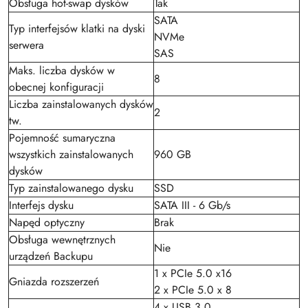
Obsługa hot-swap dysków
Tak
SATA
Typ interfejsów klatki na dyski
NVMe
serwera
SAS
Maks. liczba dysków w
8
obecnej konfiguracji
Liczba zainstalowanych dysków
2
tw.
Pojemność sumaryczna
wszystkich zainstalowanych
960 GB
dysków
Typ zainstalowanego dysku
SSD
Interfejs dysku
SATA III - 6 Gb/s
Napęd optyczny
Brak
Obsługa wewnętrznych
Nie
urządzeń Backupu
1 x PCIe 5.0 x16
Gniazda rozszerzeń
2 x PCIe 5.0 x 8
4 x USB 3.0