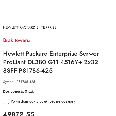
NAZWA
HEWLETT PACKARD ENTERPRISE
PRODUCENTA:
Brak towaru
Hewlett Packard Enterprise Serwer
ProLiant DL380 G11 4516Y+ 2x32
8SFF P81786-425
Symbol:
P81786-425
Dostępność:
0
szt.
Powiadom gdy produkt będzie dostępny
cena:
49872.55