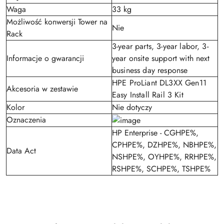
Waga
33 kg
Możliwość konwersji Tower na
Nie
Rack
3-year parts, 3-year labor, 3-
Informacje o gwarancji
year onsite support with next
business day response
HPE ProLiant DL3XX Gen11
Akcesoria w zestawie
Easy Install Rail 3 Kit
Kolor
Nie dotyczy
Oznaczenia
HP Enterprise - CGHPE%,
CPHPE%, DZHPE%, NBHPE%,
Data Act
NSHPE%, OYHPE%, RRHPE%,
RSHPE%, SCHPE%, TSHPE%