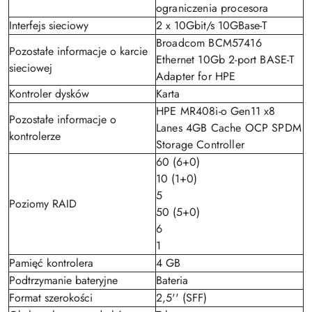
ograniczenia procesora
Interfejs sieciowy
2 x 10Gbit/s 10GBase-T
Broadcom BCM57416
Pozostałe informacje o karcie
Ethernet 10Gb 2-port BASE-T
sieciowej
Adapter for HPE
Kontroler dysków
Karta
HPE MR408i-o Gen11 x8
Pozostałe informacje o
Lanes 4GB Cache OCP SPDM
kontrolerze
Storage Controller
60 (6+0)
10 (1+0)
5
Poziomy RAID
50 (5+0)
6
1
Pamięć kontrolera
4 GB
Podtrzymanie bateryjne
Bateria
Format szerokości
2,5'' (SFF)