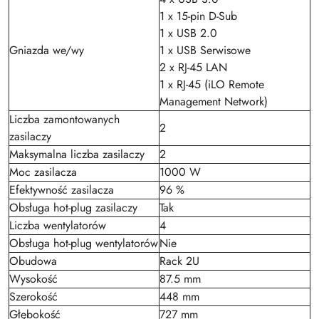
1 x 15-pin D-Sub
1 x USB 2.0
Gniazda we/wy
1 x USB Serwisowe
2 x RJ-45 LAN
1 x RJ-45 (iLO Remote
Management Network)
Liczba zamontowanych
2
zasilaczy
Maksymalna liczba zasilaczy
2
Moc zasilacza
1000 W
Efektywność zasilacza
96 %
Obsługa hot-plug zasilaczy
Tak
Liczba wentylatorów
4
Obsługa hot-plug wentylatorów
Nie
Obudowa
Rack 2U
Wysokość
87.5 mm
Szerokość
448 mm
Głębokość
727 mm