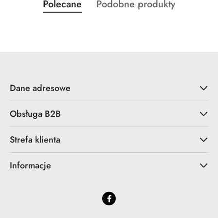
Produkty
Produkty
Polecane
Podobne produkty
Pomiń karuzelę produktów
o
o
statusie:
statusie:
Dane adresowe
Obsługa B2B
Strefa klienta
Informacje