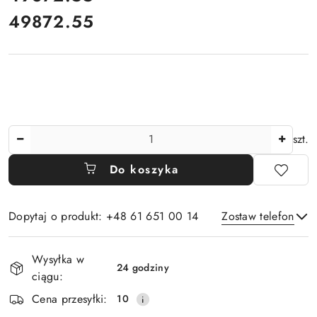
49872.55
Cena:
Ilość
szt.
Do koszyka
Dopytaj o produkt: +48 61 651 00 14
Zostaw telefon
Dostępność
Wysyłka w
i
24 godziny
ciągu:
Wyślij
dostawa
Cena przesyłki:
10