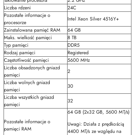
Taktowanie procesora
2.2 GHz
Liczba rdzeni
24C
Pozostałe informacje o
Intel Xeon Silver 4516Y+
procesorze
Zainstalowana pamięć RAM
64 GB
Maks. wielkość pamięci
8 TB
Typ pamięci
DDR5
Rodzaj pamięci
Registered
Częstotliwość pamięci
5600 MHz
Liczba obsadzonych gniazd
2
pamięci
Liczba wolnych gniazd
30
pamięci
Liczba wszystkich gniazd
32
pamięci
64 GB (2x32 GB, 5600 MT/s)
Pozostałe informacje o
Uwagi: Działa z prędkością
pamięci RAM
4400 MT/s ze względu na