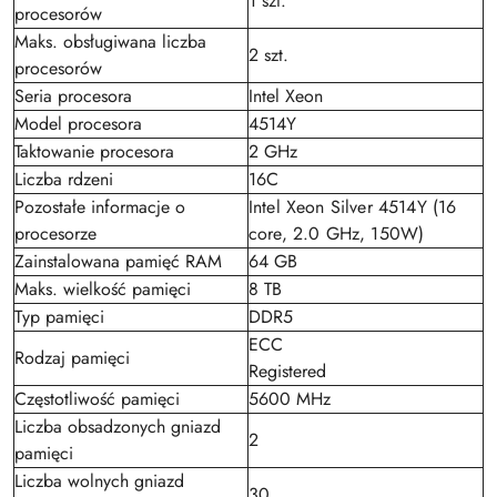
1 szt.
procesorów
Maks. obsługiwana liczba
2 szt.
procesorów
Seria procesora
Intel Xeon
Model procesora
4514Y
Taktowanie procesora
2 GHz
Liczba rdzeni
16C
Pozostałe informacje o
Intel Xeon Silver 4514Y (16
procesorze
core, 2.0 GHz, 150W)
Zainstalowana pamięć RAM
64 GB
Maks. wielkość pamięci
8 TB
Typ pamięci
DDR5
ECC
Rodzaj pamięci
Registered
Częstotliwość pamięci
5600 MHz
Liczba obsadzonych gniazd
2
pamięci
Liczba wolnych gniazd
30