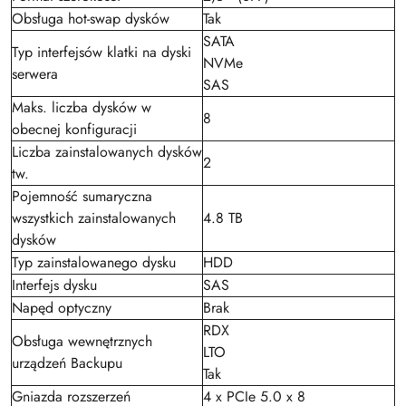
Obsługa hot-swap dysków
Tak
SATA
Typ interfejsów klatki na dyski
NVMe
serwera
SAS
Maks. liczba dysków w
8
obecnej konfiguracji
Liczba zainstalowanych dysków
2
tw.
Pojemność sumaryczna
wszystkich zainstalowanych
4.8 TB
dysków
Typ zainstalowanego dysku
HDD
Interfejs dysku
SAS
Napęd optyczny
Brak
RDX
Obsługa wewnętrznych
LTO
urządzeń Backupu
Tak
Gniazda rozszerzeń
4 x PCIe 5.0 x 8