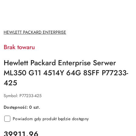
NAZWA
HEWLETT PACKARD ENTERPRISE
PRODUCENTA:
Brak towaru
Hewlett Packard Enterprise Serwer
ML350 G11 4514Y 64G 8SFF P77233-
425
Symbol:
P77233-425
Dostępność:
0
szt.
Powiadom gdy produkt będzie dostępny
cena:
39911.96