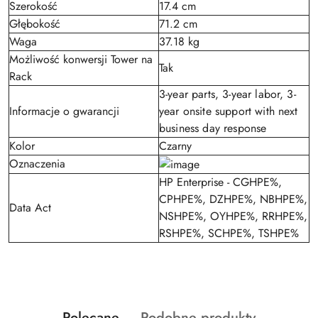
Szerokość
17.4 cm
Głębokość
71.2 cm
Waga
37.18 kg
Możliwość konwersji Tower na
Tak
Rack
3-year parts, 3-year labor, 3-
Informacje o gwarancji
year onsite support with next
business day response
Kolor
Czarny
Oznaczenia
HP Enterprise - CGHPE%,
CPHPE%, DZHPE%, NBHPE%,
Data Act
NSHPE%, OYHPE%, RRHPE%,
RSHPE%, SCHPE%, TSHPE%
Produkty
Produkty
Polecane
Podobne produkty