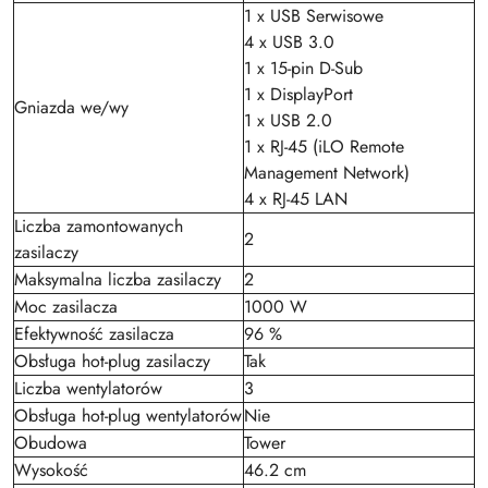
1 x USB Serwisowe
4 x USB 3.0
1 x 15-pin D-Sub
1 x DisplayPort
Gniazda we/wy
1 x USB 2.0
1 x RJ-45 (iLO Remote
Management Network)
4 x RJ-45 LAN
Liczba zamontowanych
2
zasilaczy
Maksymalna liczba zasilaczy
2
Moc zasilacza
1000 W
Efektywność zasilacza
96 %
Obsługa hot-plug zasilaczy
Tak
Liczba wentylatorów
3
Obsługa hot-plug wentylatorów
Nie
Obudowa
Tower
Wysokość
46.2 cm