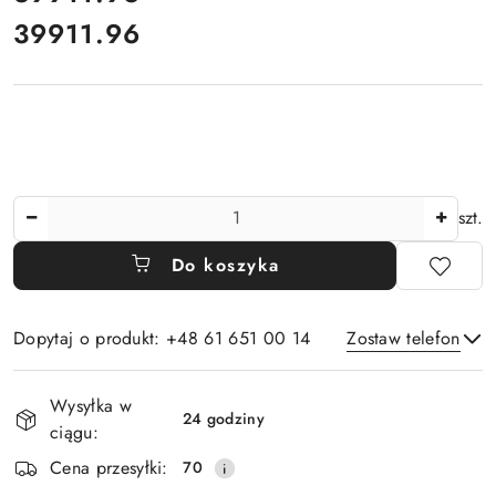
39911.96
Cena:
Ilość
szt.
Do koszyka
Dopytaj o produkt: +48 61 651 00 14
Zostaw telefon
Dostępność
Wysyłka w
i
24 godziny
ciągu:
Wyślij
dostawa
Cena przesyłki:
70