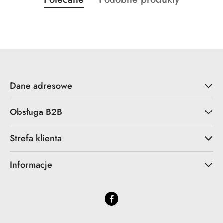
Pomiń karuzelę produktów
o
o
statusie:
statusie:
Dane adresowe
Obsługa B2B
Strefa klienta
Informacje