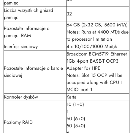
pamięci
Liczba wszystkich gniazd
32
pamięci
64 GB (2x32 GB, 5600 MT/s)
Pozostałe informacje o
Notes: Runs at 4400 MT/s due
pamięci RAM
to processor limitation
Interfejs sieciowy
4 x 10/100/1000 Mbit/s
Broadcom BCM5719 Ethernet
1Gb 4-port BASE-T OCP3
Pozostałe informacje o karcie
Adapter for HPE
sieciowej
Notes: Slot 15 OCP will be
occupied along with CPU 1
MCIO port 1
Kontroler dysków
Karta
10 (1+0)
1
60 (6+0)
Poziomy RAID
50 (5+0)
6