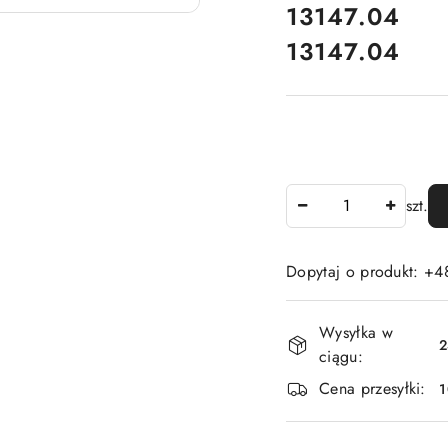
cena:
13147.04
13147.04
Cena:
Ilość
szt.
Dopytaj o produkt: +4
Dostępność
Wysyłka w
i
2
ciągu:
dostawa
Cena przesyłki: