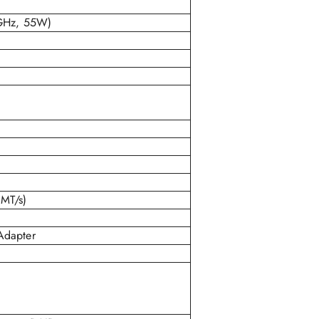
 GHz, 55W)
MT/s)
Adapter