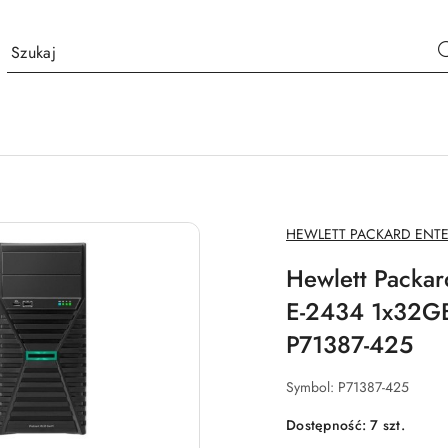
NAZWA
HEWLETT PACKARD ENTE
PRODUCENTA:
Hewlett Packa
E-2434 1x32G
P71387-425
Symbol:
P71387-425
Dostępność:
7
szt.