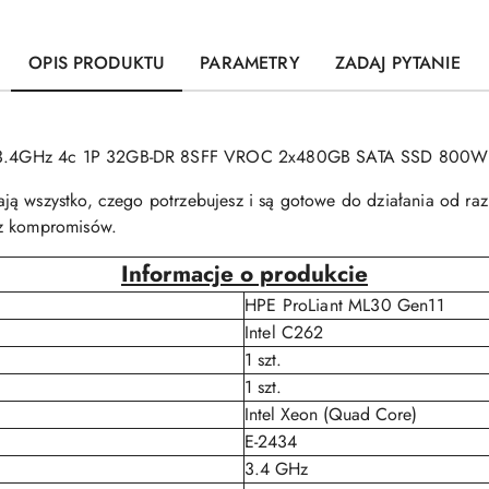
OPIS PRODUKTU
PARAMETRY
ZADAJ PYTANIE
3.4GHz 4c 1P 32GB-DR 8SFF VROC 2x480GB SATA SSD 800W R
mają wszystko, czego potrzebujesz i są gotowe do działania od ra
ez kompromisów.
Informacje o produkcie
HPE ProLiant ML30 Gen11
Intel C262
1 szt.
1 szt.
Intel Xeon (Quad Core)
E-2434
3.4 GHz