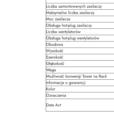
Liczba zamontowanych zasilaczy
Maksymalna liczba zasilaczy
Moc zasilacza
Obsługa hot-plug zasilaczy
Liczba wentylatorów
Obsługa hot-plug wentylatorów
Obudowa
Wysokość
Szerokość
Głębokość
Waga
Możliwość konwersji Tower na Rack
Informacje o gwarancji
Kolor
Oznaczenia
Data Act