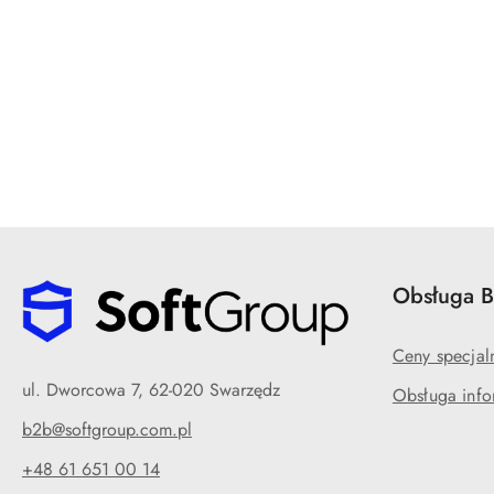
Pomiń karuzelę produktów
Obsługa 
Ceny specjal
ul. Dworcowa 7, 62-020 Swarzędz
Obsługa info
b2b@softgroup.com.pl
+48 61 651 00 14