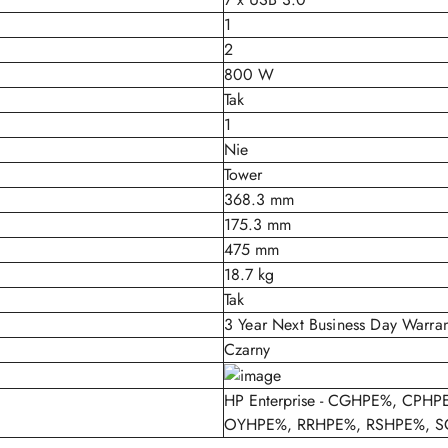
1
2
800 W
Tak
1
Nie
Tower
368.3 mm
175.3 mm
475 mm
18.7 kg
Tak
3 Year Next Business Day Warran
Czarny
HP Enterprise - CGHPE%, CP
OYHPE%, RRHPE%, RSHPE%, S