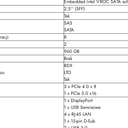
Embedded Intel VROC SATA sof
2,5'' (SFF)
Tak
SAS
SATA
racji
8
2
960 GB
Brak
RDX
pu
LTO
Tak
3 x PCIe 4.0 x 8
1 x PCIe 5.0 x16
1 x DisplayPort
1 x USB Serwisowe
4 x RJ-45 LAN
1 x 15-pin D-Sub
7 x USB 3.0