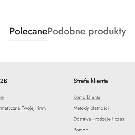
Produkty
Produkty
Polecane
Podobne produkty
o
o
statusie:
statusie:
B2B
Strefa klienta
ne
Konto klienta
rmatyczna Twojej firmy
Metody płatności
Dostawa - rodzaje i czas
Pomoc