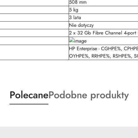
508 mm
5 kg
3 lata
Nie dotyczy
2 x 32 Gb Fibre Channel 4-port 
HP Enterprise - CGHPE%, CP
OYHPE%, RRHPE%, RSHPE%, S
Produkty
Produkty
Polecane
Podobne produkty
o
o
statusie:
statusie: