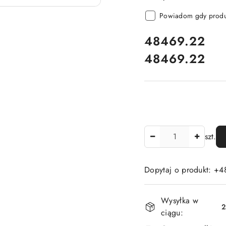
Powiadom gdy produk
cena:
48469.22
48469.22
Cena:
Ilość
szt.
Dopytaj o produkt: +4
Dostępność
Wysyłka w
i
2
ciągu:
dostawa