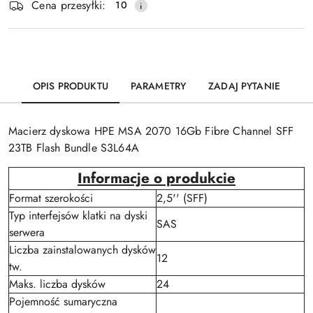
Cena przesyłki:
10
OPIS PRODUKTU
PARAMETRY
ZADAJ PYTANIE
Macierz dyskowa HPE MSA 2070 16Gb Fibre Channel SFF
23TB Flash Bundle S3L64A
Informacje o produkcie
Format szerokości
2,5'' (SFF)
Typ interfejsów klatki na dyski
SAS
serwera
Liczba zainstalowanych dysków
12
tw.
Maks. liczba dysków
24
Pojemność sumaryczna