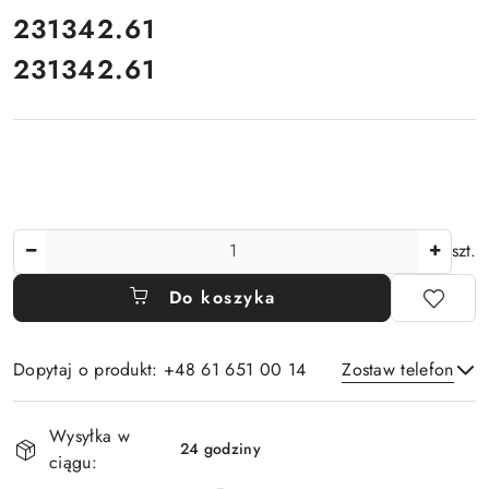
cena:
231342.61
231342.61
Cena:
Ilość
szt.
Do koszyka
Dopytaj o produkt: +48 61 651 00 14
Zostaw telefon
Dostępność
Wysyłka w
i
24 godziny
ciągu:
Wyślij
dostawa