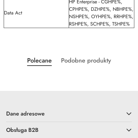
HP Enterprise - CGHPE%,
CPHPE%, DZHPE%, NBHPE%,
Data Act
NSHPE%, OYHPE%, RRHPE%,
RSHPE%, SCHPE%, TSHPE%
Produkty
Produkty
Polecane
Podobne produkty
Pomiń karuzelę produktów
o
o
statusie:
statusie:
Dane adresowe
Obsługa B2B