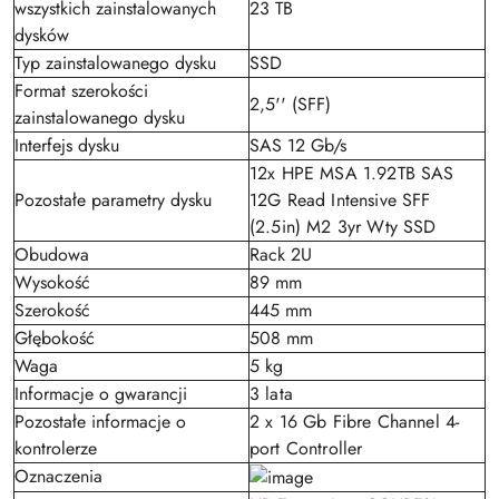
wszystkich zainstalowanych
23 TB
dysków
Typ zainstalowanego dysku
SSD
Format szerokości
2,5'' (SFF)
zainstalowanego dysku
Interfejs dysku
SAS 12 Gb/s
12x HPE MSA 1.92TB SAS
Pozostałe parametry dysku
12G Read Intensive SFF
(2.5in) M2 3yr Wty SSD
Obudowa
Rack 2U
Wysokość
89 mm
Szerokość
445 mm
Głębokość
508 mm
Waga
5 kg
Informacje o gwarancji
3 lata
Pozostałe informacje o
2 x 16 Gb Fibre Channel 4-
kontrolerze
port Controller
Oznaczenia