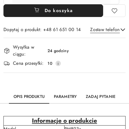
Do koszyka
Dopytaj o produkt: +48 61 651 00 14
Zostaw telefon
Dostępność
Wysyłka w
i
24 godziny
ciągu:
Wyślij
dostawa
Cena przesyłki:
10
OPIS PRODUKTU
PARAMETRY
ZADAJ PYTANIE
Informacje o produkcie
Model
PM893a