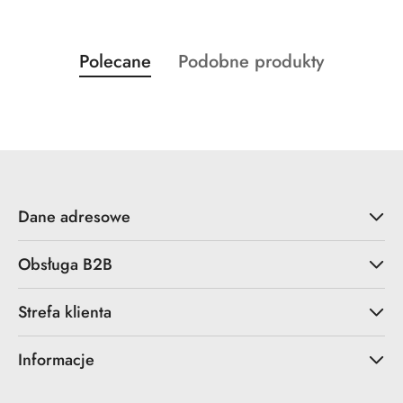
Produkty
Produkty
Polecane
Podobne produkty
Pomiń karuzelę produktów
o
o
statusie:
statusie:
Dane adresowe
Obsługa B2B
Strefa klienta
Informacje