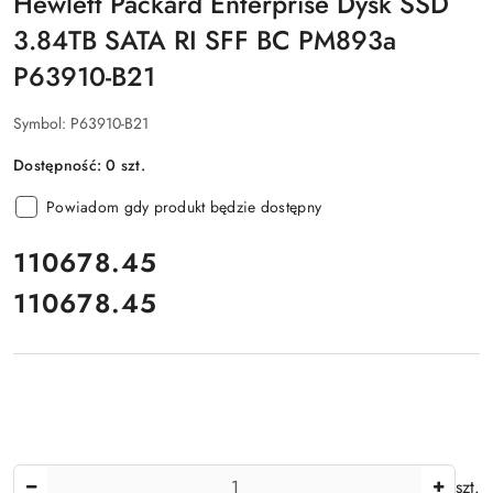
Hewlett Packard Enterprise Dysk SSD
3.84TB SATA RI SFF BC PM893a
P63910-B21
Symbol:
P63910-B21
Dostępność:
0
szt.
Powiadom gdy produkt będzie dostępny
cena:
110678.45
110678.45
Cena:
Ilość
szt.