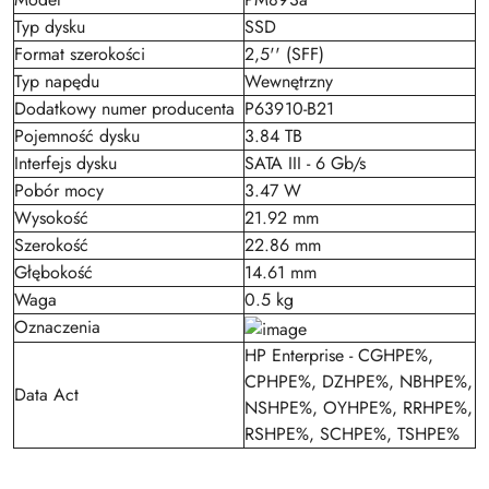
Typ dysku
SSD
Format szerokości
2,5'' (SFF)
Typ napędu
Wewnętrzny
Dodatkowy numer producenta
P63910-B21
Pojemność dysku
3.84 TB
Interfejs dysku
SATA III - 6 Gb/s
Pobór mocy
3.47 W
Wysokość
21.92 mm
Szerokość
22.86 mm
Głębokość
14.61 mm
Waga
0.5 kg
Oznaczenia
HP Enterprise - CGHPE%,
CPHPE%, DZHPE%, NBHPE%,
Data Act
NSHPE%, OYHPE%, RRHPE%,
RSHPE%, SCHPE%, TSHPE%