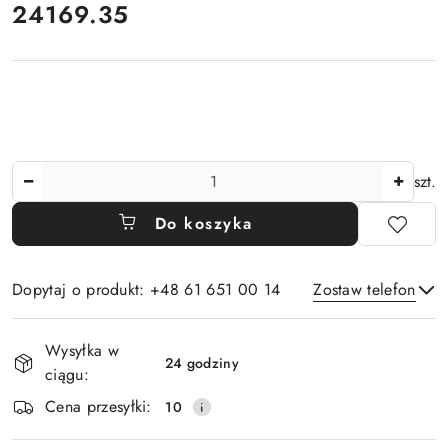
24169.35
Cena:
Ilość
szt.
Do koszyka
Dopytaj o produkt: +48 61 651 00 14
Zostaw telefon
Dostępność
Wysyłka w
i
24 godziny
ciągu:
Wyślij
dostawa
Cena przesyłki:
10