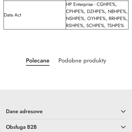
HP Enterprise - CGHPE%,
CPHPE%, DZHPE%, NBHPE%,
Data Act
NSHPE%, OYHPE%, RRHPE%,
RSHPE%, SCHPE%, TSHPE%
Produkty
Produkty
Polecane
Podobne produkty
Pomiń karuzelę produktów
o
o
statusie:
statusie:
Dane adresowe
Obsługa B2B