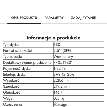
OPIS PRODUKTU
PARAMETRY
ZADAJ PYTANIE
Informacje o produkcie
Typ dysku
SSD
Format szerokości
2,5'' (SFF)
Typ napędu
Wewnętrzny
Dodatkowy numer producenta
P40511-B21
Pojemność dysku
1.92 TB
Interfejs dysku
SAS 12 Gb/s
Wysokość
228.6 mm
Szerokość
219.2 mm
Głębokość
146.1 mm
Waga
0.5 kg
Oznaczenia