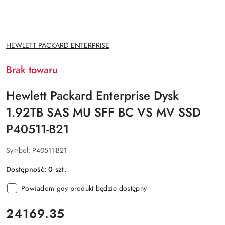
NAZWA
HEWLETT PACKARD ENTERPRISE
PRODUCENTA:
Brak towaru
Hewlett Packard Enterprise Dysk
1.92TB SAS MU SFF BC VS MV SSD
P40511-B21
Symbol:
P40511-B21
Dostępność:
0
szt.
Powiadom gdy produkt będzie dostępny
cena:
24169.35