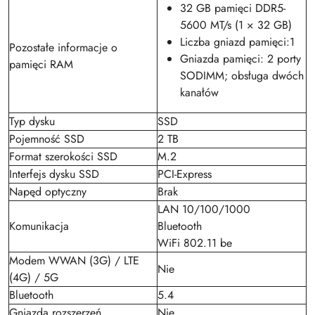
32 GB pamięci DDR5-
5600 MT/s (1 × 32 GB)
Liczba gniazd pamięci:1
Pozostałe informacje o
Gniazda pamięci: 2 porty
pamięci RAM
SODIMM; obsługa dwóch
kanałów
Typ dysku
SSD
Pojemność SSD
2 TB
Format szerokości SSD
M.2
Interfejs dysku SSD
PCI-Express
Napęd optyczny
Brak
LAN 10/100/1000
Komunikacja
Bluetooth
WiFi 802.11 be
Modem WWAN (3G) / LTE
Nie
(4G) / 5G
Bluetooth
5.4
Gniazda rozszerzeń
Nie