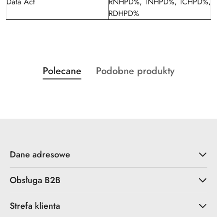
Data Act
RNHPD%, TNHPD%, TCHPD%,
RDHPD%
Produkty
Produkty
Polecane
Podobne produkty
Pomiń karuzelę produktów
o
o
statusie:
statusie:
Dane adresowe
Obsługa B2B
Strefa klienta