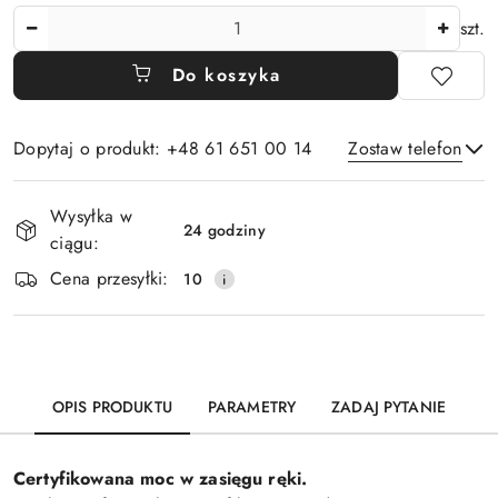
Ilość
szt.
Do koszyka
Dopytaj o produkt: +48 61 651 00 14
Zostaw telefon
Dostępność
Wysyłka w
i
24 godziny
ciągu:
Wyślij
dostawa
Cena przesyłki:
10
OPIS PRODUKTU
PARAMETRY
ZADAJ PYTANIE
Certyfikowana moc w zasięgu ręki.