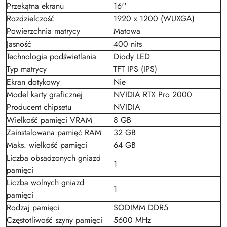
Przekątna ekranu
16''
Rozdzielczość
1920 x 1200 (WUXGA)
Powierzchnia matrycy
Matowa
Jasność
400 nits
Technologia podświetlania
Diody LED
Typ matrycy
TFT IPS (IPS)
Ekran dotykowy
Nie
Model karty graficznej
NVIDIA RTX Pro 2000
Producent chipsetu
NVIDIA
Wielkość pamięci VRAM
8 GB
Zainstalowana pamięć RAM
32 GB
Maks. wielkość pamięci
64 GB
Liczba obsadzonych gniazd
1
pamięci
Liczba wolnych gniazd
1
pamięci
Rodzaj pamięci
SODIMM DDR5
Częstotliwość szyny pamięci
5600 MHz