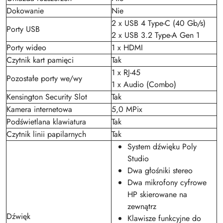
Dokowanie
Nie
2 x USB 4 Type-C (40 Gb/s)
Porty USB
2 x USB 3.2 Type-A Gen 1
Porty wideo
1 x HDMI
Czytnik kart pamięci
Tak
1 x RJ-45
Pozostałe porty we/wy
1 x Audio (Combo)
Kensington Security Slot
Tak
Kamera internetowa
5,0 MPix
Podświetlana klawiatura
Tak
Czytnik linii papilarnych
Tak
System dźwięku Poly
Studio
Dwa głośniki stereo
Dwa mikrofony cyfrowe
HP skierowane na
zewnątrz
Dźwięk
Klawisze funkcyjne do