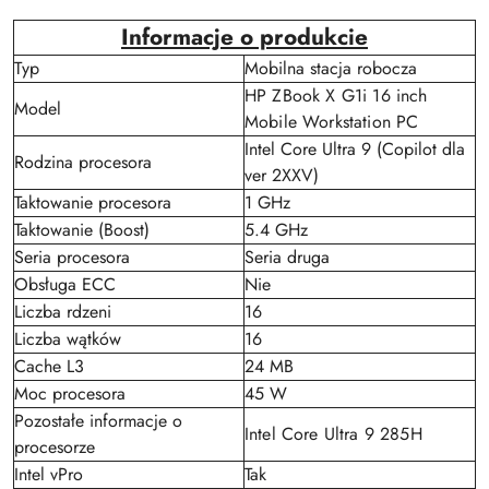
Informacje o produkcie
Typ
Mobilna stacja robocza
HP ZBook X G1i 16 inch
Model
Mobile Workstation PC
Intel Core Ultra 9 (Copilot dla
Rodzina procesora
ver 2XXV)
Taktowanie procesora
1 GHz
Taktowanie (Boost)
5.4 GHz
Seria procesora
Seria druga
Obsługa ECC
Nie
Liczba rdzeni
16
Liczba wątków
16
Cache L3
24 MB
Moc procesora
45 W
Pozostałe informacje o
Intel Core Ultra 9 285H
procesorze
Intel vPro
Tak