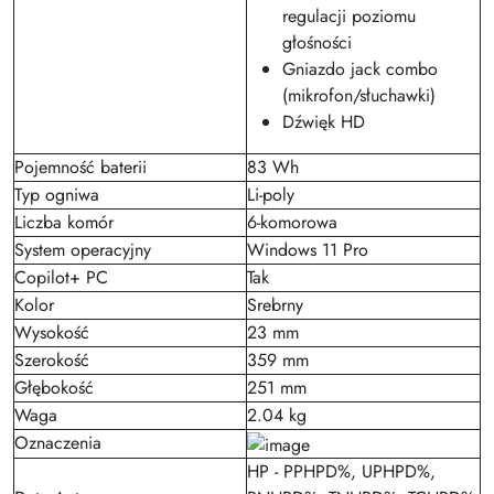
regulacji poziomu
głośności
Gniazdo jack combo
(mikrofon/słuchawki)
Dźwięk HD
Pojemność baterii
83 Wh
Typ ogniwa
Li-poly
Liczba komór
6-komorowa
System operacyjny
Windows 11 Pro
Copilot+ PC
Tak
Kolor
Srebrny
Wysokość
23 mm
Szerokość
359 mm
Głębokość
251 mm
Waga
2.04 kg
Oznaczenia
HP - PPHPD%, UPHPD%,