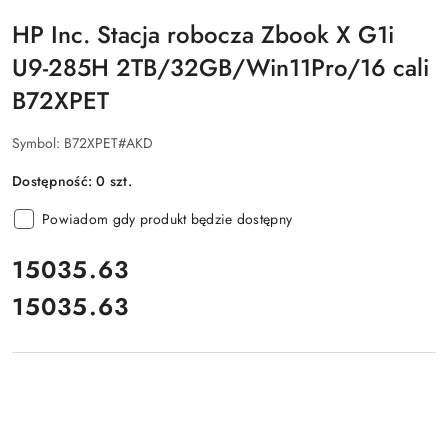
HP Inc. Stacja robocza Zbook X G1i
U9-285H 2TB/32GB/Win11Pro/16 cali
B72XPET
Symbol:
B72XPET#AKD
Dostępność:
0
szt.
Powiadom gdy produkt będzie dostępny
cena:
15035.63
15035.63
Cena: