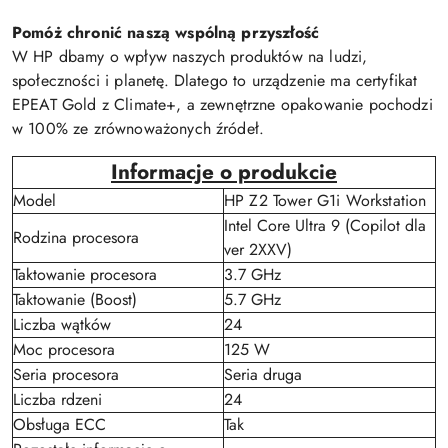
Pomóż chronić naszą wspólną przyszłość
W HP dbamy o wpływ naszych produktów na ludzi,
społeczności i planetę. Dlatego to urządzenie ma certyfikat
EPEAT Gold z Climate+, a zewnętrzne opakowanie pochodzi
w 100% ze zrównoważonych źródeł.
Informacje o produkcie
Model
HP Z2 Tower G1i Workstation
Intel Core Ultra 9 (Copilot dla
Rodzina procesora
ver 2XXV)
Taktowanie procesora
3.7 GHz
Taktowanie (Boost)
5.7 GHz
Liczba wątków
24
Moc procesora
125 W
Seria procesora
Seria druga
Liczba rdzeni
24
Obsługa ECC
Tak