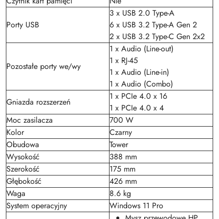
Czytnik kart pamięci
Nie
3 x USB 2.0 Type-A
Porty USB
6 x USB 3.2 Type-A Gen 2
2 x USB 3.2 Type-C Gen 2x2
1 x Audio (Line-out)
1 x RJ-45
Pozostałe porty we/wy
1 x Audio (Line-in)
1 x Audio (Combo)
1 x PCIe 4.0 x 16
Gniazda rozszerzeń
1 x PCIe 4.0 x 4
Moc zasilacza
700 W
Kolor
Czarny
Obudowa
Tower
Wysokość
388 mm
Szerokość
175 mm
Głębokość
426 mm
Waga
8.6 kg
System operacyjny
Windows 11 Pro
Mysz przewodowe HP