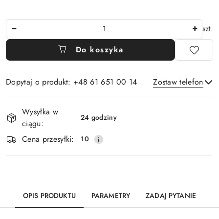
Ilość
szt.
Do koszyka
Dopytaj o produkt: +48 61 651 00 14
Zostaw telefon
Dostępność
Wysyłka w
i
24 godziny
ciągu:
Wyślij
dostawa
Cena przesyłki:
10
OPIS PRODUKTU
PARAMETRY
ZADAJ PYTANIE