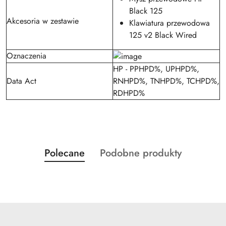
Black 125
Akcesoria w zestawie
Klawiatura przewodowa
125 v2 Black Wired
Oznaczenia
HP - PPHPD%, UPHPD%,
Data Act
RNHPD%, TNHPD%, TCHPD%,
RDHPD%
Produkty
Produkty
Polecane
Podobne produkty
Pomiń karuzelę produktów
o
o
statusie:
statusie: