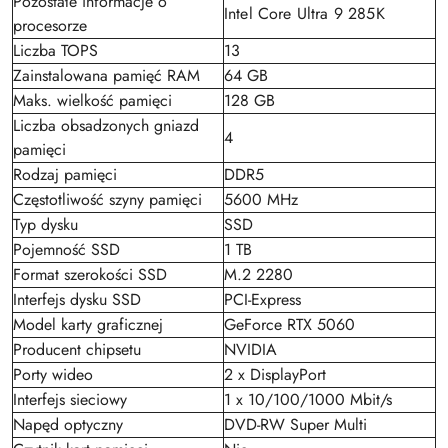
Pozostałe informacje o
Intel Core Ultra 9 285K
procesorze
Liczba TOPS
13
Zainstalowana pamięć RAM
64 GB
Maks. wielkość pamięci
128 GB
Liczba obsadzonych gniazd
4
pamięci
Rodzaj pamięci
DDR5
Częstotliwość szyny pamięci
5600 MHz
Typ dysku
SSD
Pojemność SSD
1 TB
Format szerokości SSD
M.2 2280
Interfejs dysku SSD
PCI-Express
Model karty graficznej
GeForce RTX 5060
Producent chipsetu
NVIDIA
Porty wideo
2 x DisplayPort
Interfejs sieciowy
1 x 10/100/1000 Mbit/s
Napęd optyczny
DVD-RW Super Multi