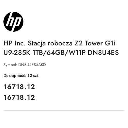
NAZWA
PRODUCENTA:
HP
INC.
HP Inc. Stacja robocza Z2 Tower G1i
U9-285K 1TB/64GB/W11P DN8U4ES
Symbol:
DN8U4ES#AKD
Dostępność:
12
szt.
cena:
16718.12
16718.12
Cena: