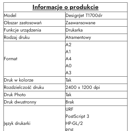
Informacje o produkcie
Model
DesignJet T1700dr
Obszar zastosowań
Zaawansowane
Funkcje urządzenia
Drukarka
Rodzaj druku
Atramentowy
A2
A1
Format
A4
A0
A3
Druk w kolorze
Tak
Rozdzielczość druku
2400 x 1200 dpi
Druk Photo
Tak
Druk dwustronny
Brak
URF
PostScript 3
Język drukarki
HP-GL/2
PDF