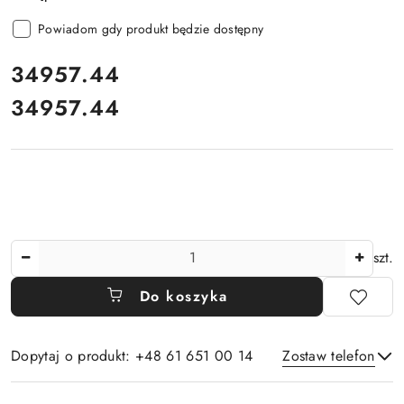
Powiadom gdy produkt będzie dostępny
cena:
34957.44
34957.44
Cena:
Ilość
szt.
Do koszyka
Dopytaj o produkt: +48 61 651 00 14
Zostaw telefon
Dostępność