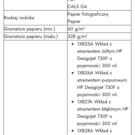
CALS G4
Papier fotograficzny
Rodzaj nośnika
Papier
Gramatura papieru (min.)
60 g/m²
Gramatura papieru (maks.)
328 g/m²
1XB25A Wkład z
atramentem żółtym HP
DesignJet 730F o
pojemności 300 ml
1XB26A Wkład z
atramentem purpurowym
HP DesignJet 730F o
pojemności 300 ml
1XB27A Wkład z
atramentem błękitnym HP
DesignJet 730F o
pojemności 300 ml
1XB28A Wkład z