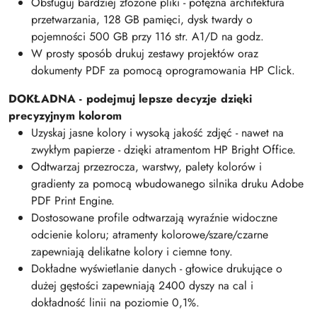
Obsługuj bardziej złożone pliki - potężna architektura
przetwarzania, 128 GB pamięci, dysk twardy o
pojemności 500 GB przy 116 str. A1/D na godz.
W prosty sposób drukuj zestawy projektów oraz
dokumenty PDF za pomocą oprogramowania HP Click.
DOKŁADNA - podejmuj lepsze decyzje dzięki
precyzyjnym kolorom
Uzyskaj jasne kolory i wysoką jakość zdjęć - nawet na
zwykłym papierze - dzięki atramentom HP Bright Office.
Odtwarzaj przezrocza, warstwy, palety kolorów i
gradienty za pomocą wbudowanego silnika druku Adobe
PDF Print Engine.
Dostosowane profile odtwarzają wyraźnie widoczne
odcienie koloru; atramenty kolorowe/szare/czarne
zapewniają delikatne kolory i ciemne tony.
Dokładne wyświetlanie danych - głowice drukujące o
dużej gęstości zapewniają 2400 dyszy na cal i
dokładność linii na poziomie 0,1%.