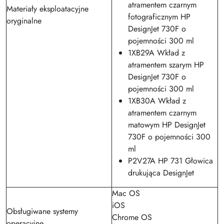
atramentem czarnym
Materiały eksploatacyjne
fotograficznym HP
oryginalne
DesignJet 730F o
pojemności 300 ml
1XB29A Wkład z
atramentem szarym HP
DesignJet 730F o
pojemności 300 ml
1XB30A Wkład z
atramentem czarnym
matowym HP DesignJet
730F o pojemności 300
ml
P2V27A HP 731 Głowica
drukująca DesignJet
Mac OS
iOS
Obsługiwane systemy
Chrome OS
operacyjne