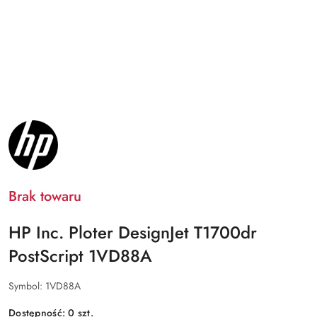
NAZWA
PRODUCENTA:
HP
INC.
Brak towaru
HP Inc. Ploter DesignJet T1700dr
PostScript 1VD88A
Symbol:
1VD88A
Dostępność:
0
szt.