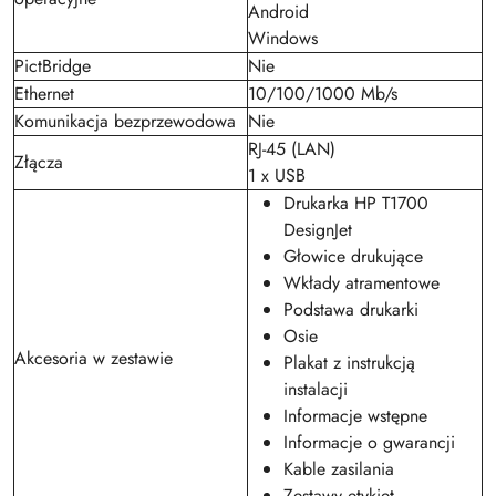
Android
Windows
PictBridge
Nie
Ethernet
10/100/1000 Mb/s
Komunikacja bezprzewodowa
Nie
RJ-45 (LAN)
Złącza
1 x USB
Drukarka HP T1700
DesignJet
Głowice drukujące
Wkłady atramentowe
Podstawa drukarki
Osie
Akcesoria w zestawie
Plakat z instrukcją
instalacji
Informacje wstępne
Informacje o gwarancji
Kable zasilania
Zestawy etykiet