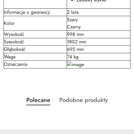
Informacje o gwarancji
2 lata
Szary
Kolor
Czarny
Wysokość
998 mm
Szerokość
1802 mm
Głębokość
695 mm
Waga
74 kg
Oznaczenia
Produkty
Produkty
Polecane
Podobne produkty
Pomiń karuzelę produktów
o
o
statusie:
statusie: