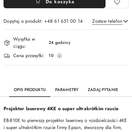
Do koszyka
Dopytaj o produkt: +48 61 651 00 14
Zostaw telefon
Dostępność
Wysyłka w
i
24 godziny
ciągu:
Wyślij
dostawa
Cena przesyłki:
10
OPIS PRODUKTU
PARAMETRY
ZADAJ PYTANIE
Projektor laserowy 4KE o super ultrakrótkim rzucie
EB-810E to pierwszy projektor laserowy o rozdzielczości 4KE
i super ultrakrótkim rzucie firmy Epson, stworzony dla firm,