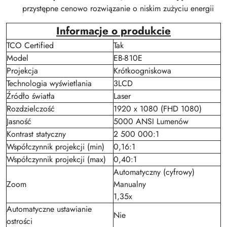
przystępne cenowo rozwiązanie o niskim zużyciu energii
Informacje o produkcie
TCO Certified
Tak
Model
EB-810E
Projekcja
Krótkoogniskowa
Technologia wyświetlania
3LCD
Źródło światła
Laser
Rozdzielczość
1920 x 1080 (FHD 1080)
Jasność
5000 ANSI Lumenów
Kontrast statyczny
2 500 000:1
Współczynnik projekcji (min)
0,16:1
Współczynnik projekcji (max)
0,40:1
Automatyczny (cyfrowy)
Zoom
Manualny
1,35x
Automatyczne ustawianie
Nie
ostrości