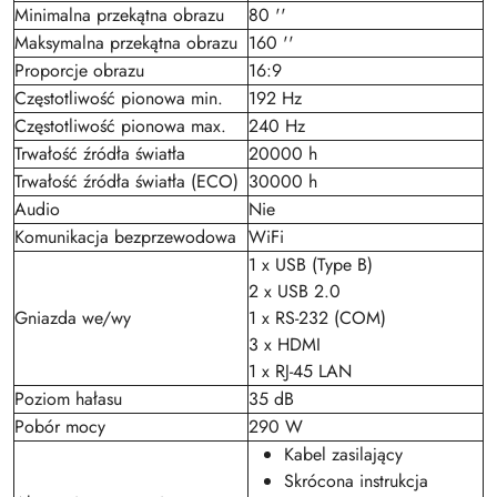
Minimalna przekątna obrazu
80 ''
Maksymalna przekątna obrazu
160 ''
Proporcje obrazu
16:9
Częstotliwość pionowa min.
192 Hz
Częstotliwość pionowa max.
240 Hz
Trwałość źródła światła
20000 h
Trwałość źródła światła (ECO)
30000 h
Audio
Nie
Komunikacja bezprzewodowa
WiFi
1 x USB (Type B)
2 x USB 2.0
Gniazda we/wy
1 x RS-232 (COM)
3 x HDMI
1 x RJ-45 LAN
Poziom hałasu
35 dB
Pobór mocy
290 W
Kabel zasilający
Skrócona instrukcja