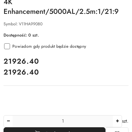
4K
Enhancement/5000AL/2.5m:1/21:9
Symbol:
V11HA99080
Dostępność:
0
szt.
Powiadom gdy produkt będzie dostępny
cena:
21926.40
21926.40
Cena:
Ilość
szt.