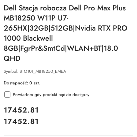
Dell Stacja robocza Dell Pro Max Plus
MB18250 W11P U7-
265HX|32GB|512GB|Nvidia RTX PRO
1000 Blackwell
8GB|FgrPr&SmtCd|WLAN+BT|18.0
QHD
Symbol:
BTO101_MB18250_EMEA
Dostępność:
0
szt.
Powiadom gdy produkt będzie dostępny
cena:
17452.81
17452.81
Cena: