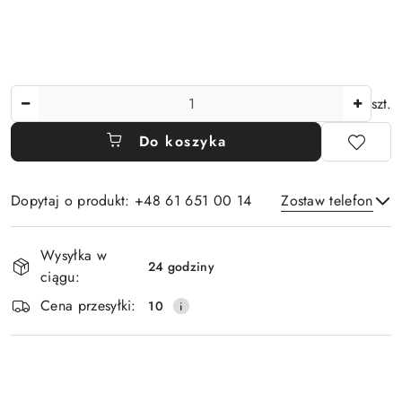
Ilość
szt.
Do koszyka
Dopytaj o produkt: +48 61 651 00 14
Zostaw telefon
Dostępność
Wysyłka w
i
24 godziny
ciągu:
Wyślij
dostawa
Cena przesyłki:
10