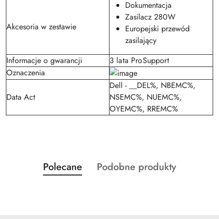
Dokumentacja
Zasilacz 280W
Akcesoria w zestawie
Europejski przewód
zasilający
Informacje o gwarancji
3 lata ProSupport
Oznaczenia
Dell - __DEL%, NBEMC%,
Data Act
NSEMC%, NUEMC%,
OYEMC%, RREMC%
Produkty
Produkty
Polecane
Podobne produkty
Pomiń karuzelę produktów
o
o
statusie:
statusie: