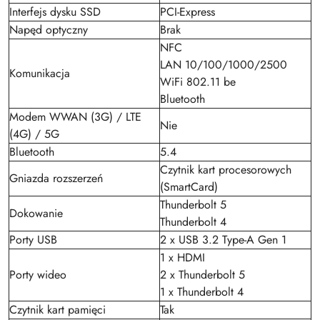
Interfejs dysku SSD
PCI-Express
Napęd optyczny
Brak
NFC
LAN 10/100/1000/2500
Komunikacja
WiFi 802.11 be
Bluetooth
Modem WWAN (3G) / LTE
Nie
(4G) / 5G
Bluetooth
5.4
Czytnik kart procesorowych
Gniazda rozszerzeń
(SmartCard)
Thunderbolt 5
Dokowanie
Thunderbolt 4
Porty USB
2 x USB 3.2 Type-A Gen 1
1 x HDMI
Porty wideo
2 x Thunderbolt 5
1 x Thunderbolt 4
Czytnik kart pamięci
Tak