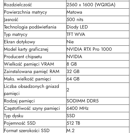
Rozdzielczość
2560 x 1600 (WQXGA)
Powierzchnia matrycy
Matowa
Jasność
500 nits
Technologia podświetlania
Diody LED
Typ matrycy
TFT WVA
Ekran dotykowy
Nie
Model karty graficznej
NVIDIA RTX Pro 1000
Producent chipsetu
NVIDIA
Wielkość pamięci VRAM
8 GB
Zainstalowana pamięć RAM
32 GB
Maks. wielkość pamięci
64 GB
Liczba obsadzonych gniazd
2
pamięci
Rodzaj pamięci
SODIMM DDR5
Częstotliwość szyny pamięci
6400 MHz
Typ dysku
SSD
Pojemność SSD
512 TB
Format szerokości SSD
M.2