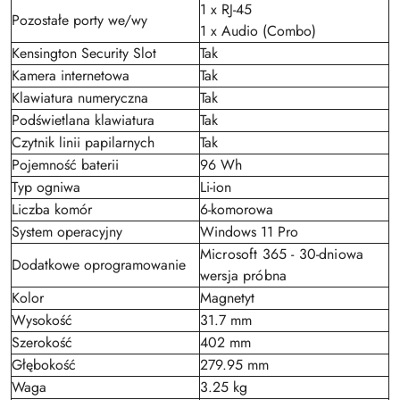
1 x RJ-45
Pozostałe porty we/wy
1 x Audio (Combo)
Kensington Security Slot
Tak
Kamera internetowa
Tak
Klawiatura numeryczna
Tak
Podświetlana klawiatura
Tak
Czytnik linii papilarnych
Tak
Pojemność baterii
96 Wh
Typ ogniwa
Li-ion
Liczba komór
6-komorowa
System operacyjny
Windows 11 Pro
Microsoft 365 - 30-dniowa
Dodatkowe oprogramowanie
wersja próbna
Kolor
Magnetyt
Wysokość
31.7 mm
Szerokość
402 mm
Głębokość
279.95 mm
Waga
3.25 kg