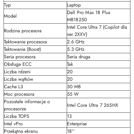
Typ
Laptop
Dell Pro Max 18 Plus
Model
MB18250
Intel Core Ultra 7 (Copilot dla
Rodzina procesora
ver 2XXV)
Taktowanie procesora
2.6 GHz
Taktowanie (Boost)
5.3 GHz
Seria procesora
Seria druga
Obsługa ECC
Tak
Liczba rdzeni
20
Liczba wątków
20
Cache L3
30 MB
Moc procesora
55 W
Pozostałe informacje o
Intel Core Ultra 7 265HX
procesorze
Liczba TOPS
13
Intel vPro
Enterprise
Przekątna ekranu
18''