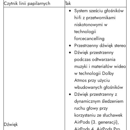
Czytnik linii papilarnych
Tak
System sześciu głośników
hi-fi z przetwornikami
niskotonowymi w
technologii
forcecancelling
Przestrzenny dźwięk stereo
Dźwięk przestrzenny
podczas odtwarzania
muzyki i materiałów wideo
w technologii Dolby
Atmos przy użyciu
wbudowanych głośników
Dźwięk przestrzenny z
dynamicznym śledzeniem
ruchu głowy przy
korzystaniu ze słuchawek
AirPods (3. generacji),
Dźwięk
AirPods 4, AirPods Pro,