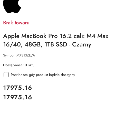
Brak towaru
Apple MacBook Pro 16.2 cali: M4 Max
16/40, 48GB, 1TB SSD - Czarny
Symbol:
MX313ZE/A
Dostępność:
0
szt.
Powiadom gdy produkt będzie dostępny
cena:
17975.16
17975.16
Cena: