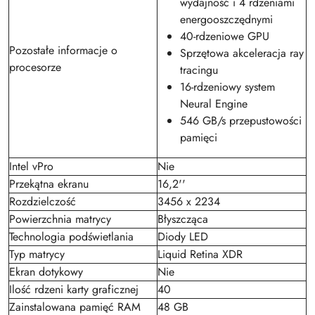
wydajność i 4 rdzeniami
energoosz­czędnymi
40-rdzeniowe GPU
Pozostałe informacje o
Sprzętowa akceleracja ray
procesorze
tracingu
16-rdzeniowy system
Neural Engine
546 GB/s przepustowości
pamięci
Intel vPro
Nie
Przekątna ekranu
16,2''
Rozdzielczość
3456 x 2234
Powierzchnia matrycy
Błyszcząca
Technologia podświetlania
Diody LED
Typ matrycy
Liquid Retina XDR
Ekran dotykowy
Nie
Ilość rdzeni karty graficznej
40
Zainstalowana pamięć RAM
48 GB