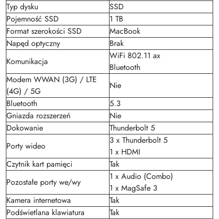
Typ dysku
SSD
Pojemność SSD
1 TB
Format szerokości SSD
MacBook
Napęd optyczny
Brak
WiFi 802.11 ax
Komunikacja
Bluetooth
Modem WWAN (3G) / LTE
Nie
(4G) / 5G
Bluetooth
5.3
Gniazda rozszerzeń
Nie
Dokowanie
Thunderbolt 5
3 x Thunderbolt 5
Porty wideo
1 x HDMI
Czytnik kart pamięci
Tak
1 x Audio (Combo)
Pozostałe porty we/wy
1 x MagSafe 3
Kamera internetowa
Tak
Podświetlana klawiatura
Tak