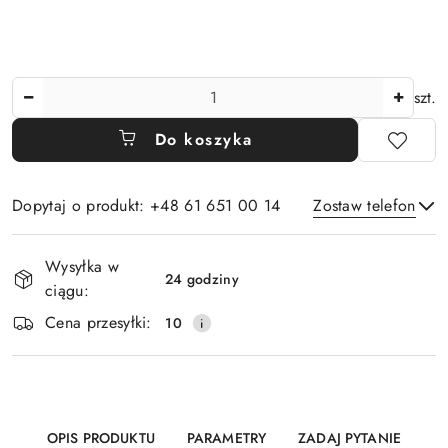
Ilość
szt.
Do koszyka
Dopytaj o produkt: +48 61 651 00 14
Zostaw telefon
Dostępność
Wysyłka w
i
24 godziny
ciągu:
Wyślij
dostawa
Cena przesyłki:
10
OPIS PRODUKTU
PARAMETRY
ZADAJ PYTANIE