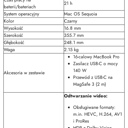
21 h
baterii/bateriach
System operacyjny
Mac OS Sequoia
Kolor
Czarny
Wysokość
16.8 mm
Szerokość
355.7 mm
Głębokość
248.1 mm
Waga
2.15 kg
16-calowy MacBook Pro
Zasilacz USB-C o mocy
140 W
Akcesoria w zestawie
Przewód z USB-C na
MagSafe 3 (2 m)
Odtwarzanie wideo:
Obsługiwane formaty:
m.in. HEVC, H.264, AV1
i ProRes
HDR z Dolby Vision,