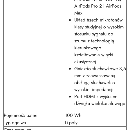
AirPods Pro 2 i AirPods
Max
Układ trzech mikrofonów
klasy studyjnej o wysokim
stosunku sygnału do
szumu z technologią
kierunkowego
kształtowania wiązki
akustycznej
Gniazdo słuchawkowe 3,5
mm z zaawansowaną
obsługą słuchawek o
wysokiej impedancji
Port HDMI z wyjściem
dźwięku wielokanałowego
Pojemność baterii
100 Wh
Typ ogniwa
Li-poly
Czas pracy na