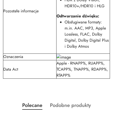
HDR10+/HDR10 i HLG
Pozostałe informacje
Odtwarzanie dźwięku:
Obsługiwane formaty:
m.in. AAC, MP3, Apple
Lossless, FLAC, Dolby
Digital, Dolby Digital Plus
i Dolby Atmos
Oznaczenia
Apple - RNAPP%, RUAPP%,
Data Act
TCAPP%, TNAPP%, RDAPP%,
RTAPP%
Produkty
Produkty
Polecane
Podobne produkty
Pomiń karuzelę produktów
o
o